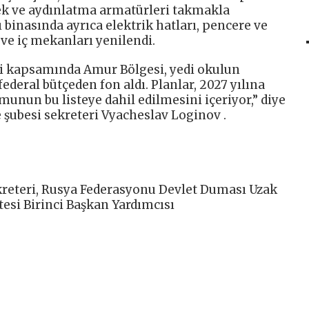
ek ve aydınlatma armatürleri takmakla
 binasında ayrıca elektrik hatları, pencere ve
 ve iç mekanları yenilendi.
esi kapsamında Amur Bölgesi, yedi okulun
deral bütçeden fon aldı. Planlar, 2027 yılına
unun bu listeye dahil edilmesini içeriyor,” diye
e şubesi sekreteri Vyacheslav Loginov .
kreteri, Rusya Federasyonu Devlet Duması Uzak
esi Birinci Başkan Yardımcısı