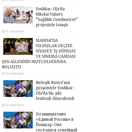
Yoshkar-Ola’da
Nikolai Valuev,
“Sağlıklı Cumhuriyet”
projesiyle tanıştı
15 saat önce
MANİSA’DA
YILDIZLAR GEÇİDİ:
SİYASET, İŞ DÜNYASI
VE SİNEMA CAMİASI
ŞEN AİLESİNİN MUTLULUĞUNDA
BULUŞTU
22 saat önce
Birleşik Rusya’nın
girişimiyle Yoshkar-
Ola’da bir aile
festivali düzenlendi
22 saat önce
По инициативе
«Единой России» в
Йошкар-Оле
состоялся семейный