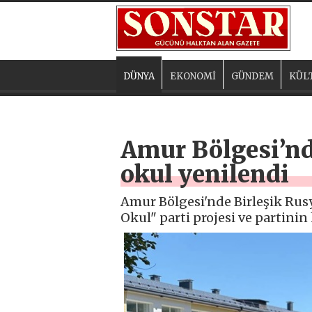
DÜNYA
EKONOMİ
GÜNDEM
KÜL
Amur Bölgesi’nde
okul yenilendi
Amur Bölgesi'nde Birleşik Rusy
Okul" parti projesi ve partini