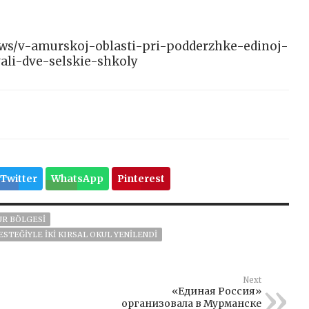
/news/v-amurskoj-oblasti-pri-podderzhke-edinoj-
ali-dve-selskie-shkoly
Twitter
WhatsApp
Pinterest
R BÖLGESI
ESTEĞIYLE IKI KIRSAL OKUL YENILENDI
Next
«Единая Россия»
организовала в Мурманске