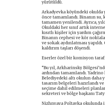
yürütüldü.
Arkadyevka köyündeki okulda 
önce tamamlandı. Binanın su, ka
tamamen yenilendi. Ayrıca, yıl
Okuldaki her sınıf artık interne
kısıtlı kişiler için yardım çağ
Binanın cephesi ve kör noktala
ve sokak aydınlatması yapıldı. 
kaldırım taşları döşendi.
Eserler özel bir komisyon taraf
“Bu yıl, Arkharinsky Bölgesi’nd
ardından tamamlandı. Yadrino k
Belediyedeki altı okulun daha y
tasarım belgeleri hazırlandı ve
seçime dahil edilmeleri planlan
sekreteri ve bölge başkanı Taty
Nizhnyaya Poltavka okulunda in