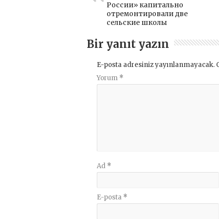
России» капитально
отремонтировали две
сельские школы
Bir yanıt yazın
E-posta adresiniz yayınlanmayacak.
Yorum
*
Ad
*
E-posta
*