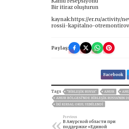
Kamu resepsiyonu
Bir itiraz oluşturun
kaynak:https://er.ru/activity
rossii-kapitalno-otremontirov
Paylaş:
Facebook
Tags
"BIRLEŞIK RUSYA"
AMUR
AMU
AMUR BÖLGESI'NDE BIRLEŞIK RUSYA'NIN D
IKI KIRSAL OKUL YENILENDI
Previous
В Амурской области при
поддержке «Единой