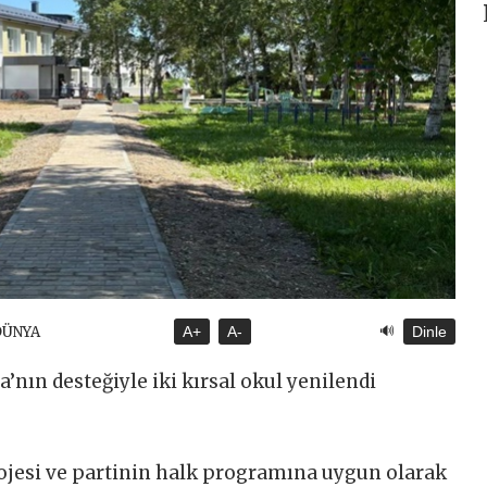
🔊
DÜNYA
A+
A-
Dinle
’nın desteğiyle iki kırsal okul yenilendi
rojesi ve partinin halk programına uygun olarak