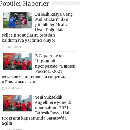
Popüler Haberler
Birleşik Rusya Genç
Muhafızları’ndan
gönüllüler, Ural ve
Uzak Doğu’daki
sellerin sonuçlarını ortadan
kaldırmaya yardımcı oluyor
1 saat önce
В Саратове по
Народной
программе «Единой
России»-2021
открылся адаптивный спортзал
«Новая высота»
9 saat önce
Yeni Yükseklik
engellilere yönelik
spor salonu, 2021
Birleşik Rusya Halk
Programı kapsamında Saratov’da
açıldı
12 saat önce