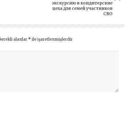
экскурсию в кондитерские
цеха для семей участников
СВО
Gerekli alanlar
*
ile işaretlenmişlerdir