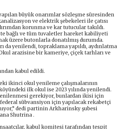
yapılan büyük onarımlar sözleşme süresinden
nalizasyon ve elektrik şebekeleri ile çatısı
dırımdan korunma ve kar tutucular takıldı.
te bağlı ve tüm tuvaletler hareket kabiliyeti
ırmak üzere butonlarla donatılmış durumda.
rı da yenilendi, topraklama yapıldı, aydınlatma
Okul arazisine bir kameriye, çiçek tarhları ve
ından kabul edildi.
eki ikinci okul yenileme çalışmalarının
öyündeki ilk okul ise 2023 yılında yenilendi.
enilenmesi gerekiyor, bunlardan ikisi için
 federal sübvansiyon için yapılacak rekabetçi
ıyor,” dedi partinin Arkharinsky şubesi
ana Shutrina .
şaatçılar, kabul komitesi tarafından tespit