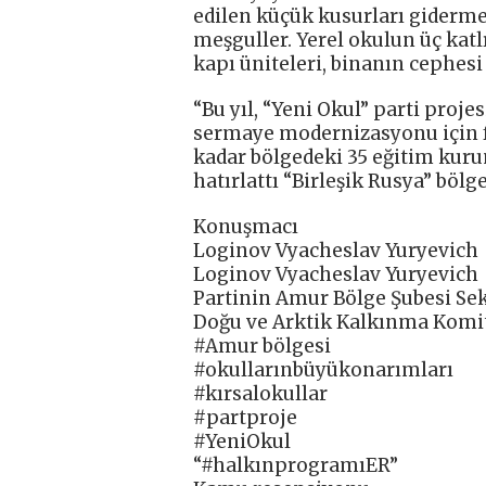
edilen küçük kusurları giderm
meşguller. Yerel okulun üç katlı
kapı üniteleri, binanın cephesi
“Bu yıl, “Yeni Okul” parti proj
sermaye modernizasyonu için fe
kadar bölgedeki 35 eğitim kurum
hatırlattı “Birleşik Rusya” bölg
Konuşmacı
Loginov Vyacheslav Yuryevich
Loginov Vyacheslav Yuryevich
Partinin Amur Bölge Şubesi Se
Doğu ve Arktik Kalkınma Komit
#Amur bölgesi
#okullarınbüyükonarımları
#kırsalokullar
#partproje
#YeniOkul
“#halkınprogramıER”