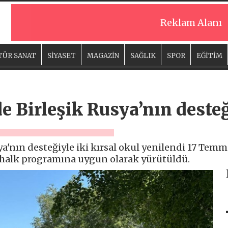
Reklam Alanı
TÜR SANAT
SİYASET
MAGAZİN
SAĞLIK
SPOR
EĞİTİM
 Birleşik Rusya’nın desteği
a'nın desteğiyle iki kırsal okul yenilendi 17 Temm
n halk programına uygun olarak yürütüldü.