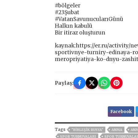
#bölgeler
#23Şubat
#VatanSavunucularıGünü
Halkın kabulü
Bir itiraz oluşturun
kaynak:https://er.ru/activity
sportivnye-turniry-edinaya-r
meropriyatiya-ko-dnyu-zashit
Paylaş:
Facebook
Tags
"BIRLEŞIK RUSYA"
ANMA
ANM
SPOR TURNUVALARI
SPOR TURNUVALARI