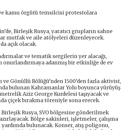
i ve kamu örgütü temsilcisi protestolara
’de, Birleşik Rusya, yaratıcı grupların sahne
yar mutfak ve aile atölyeleri düzenleyecek.
da açık olacak.
dırmalar ve tematik sergilerin yer alacağı,
ı onurlandırmaya adanmış bir etkinliğe de ev
 ve Gönüllü Bölüğü’nden 1500’den fazla aktivist,
kı’nda bulunan Kahramanlar Yolu boyunca yürüyüş
metrelik Aziz George Kurdelesi taşıyacak ve
nda çiçek bırakma töreniyle sona erecek.
 Birleşik Rusya, SVO bölgesine gönderilmek
ırlayacak. Bölge sakinleri, işletmeler, çalışma
ı yardımda bulunacak. Konser, atış poligonu,