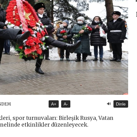
🔊
ÜNDEM
A+
A-
Dinle
eri, spor turnuvaları: Birleşik Rusya, Vatan
nelinde etkinlikler düzenleyecek.