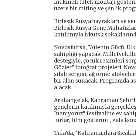
makineli tüfek montajı gösteri
üzere bir miting ve şenlik pro
Birleşik Rusya bayrakları ve se
Birleşik Rusya Genç Muhafızlar
katılımıyla İrkutsk sokakların
Novosibirsk, “Ailenin Gücü. Ülk
sahipliği yapacak. Milletvekille
desteğiyle, çocuk resimleri ser
Gözler” fotoğraf projeleri, No
silah sergisi, ağ örme atölyele
bir alan sunacak. Programda as
alacak.
Arkhangelsk, Kahraman Şehirler
gençlerin katılımıyla gerçekle
İnanıyoruz” festivaline ev sahi
turlar, film gösterimi, gala kon
Tula’da, “Kahramanlara Sıcakl