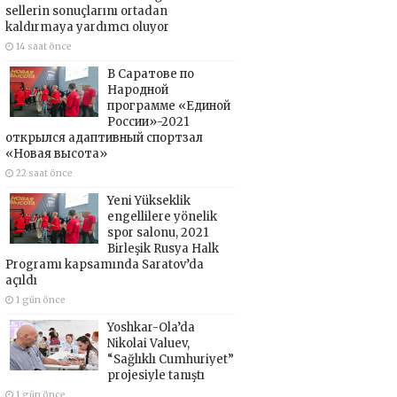
sellerin sonuçlarını ortadan
kaldırmaya yardımcı oluyor
14 saat önce
В Саратове по
Народной
программе «Единой
России»-2021
открылся адаптивный спортзал
«Новая высота»
22 saat önce
Yeni Yükseklik
engellilere yönelik
spor salonu, 2021
Birleşik Rusya Halk
Programı kapsamında Saratov’da
açıldı
1 gün önce
Yoshkar-Ola’da
Nikolai Valuev,
“Sağlıklı Cumhuriyet”
projesiyle tanıştı
1 gün önce