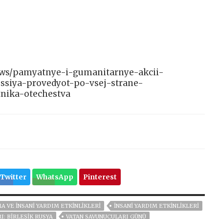
/news/pamyatnye-i-gumanitarnye-akcii-
ossiya-provedyot-po-vsej-strane-
nika-otechestva
Twitter
WhatsApp
Pinterest
A VE INSANI YARDIM ETKINLIKLERI
INSANI YARDIM ETKINLIKLERI
: BIRLEŞIK RUSYA
VATAN SAVUNUCULARI GÜNÜ