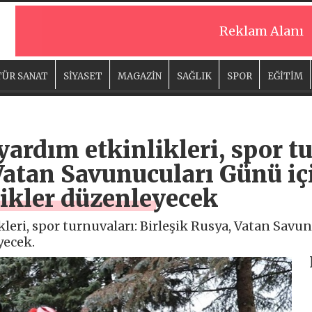
Reklam Alanı
ÜR SANAT
SİYASET
MAGAZİN
SAĞLIK
SPOR
EĞİTİM
ardım etkinlikleri, spor tu
Vatan Savunucuları Günü iç
likler düzenleyecek
leri, spor turnuvaları: Birleşik Rusya, Vatan Savu
yecek.