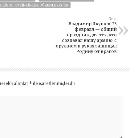
NELINDE ETKINLIKLER DÜZENLEYECEK
Next
Владимир Якушев: 23
февраля — общий
праздник для тех, кто
создавал нашу армию, с
оружием в руках защищал
Родину от врагов
Gerekli alanlar
*
ile işaretlenmişlerdir