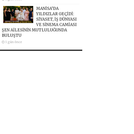
MANİSA’DA
YILDIZLAR GEÇİDİ:
SİYASET, İŞ DÜNYASI
VE SİNEMA CAMİASI
ŞEN AİLESİNİN MUTLULUĞUNDA
BULUŞTU
1 gün önce