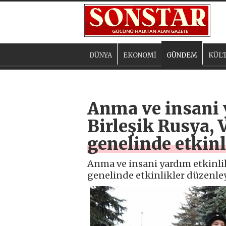
DÜNYA
EKONOMİ
GÜNDEM
KÜLT
Anma ve insani y
Birleşik Rusya, 
genelinde etkin
Anma ve insani yardım etkinlik
genelinde etkinlikler düzenle