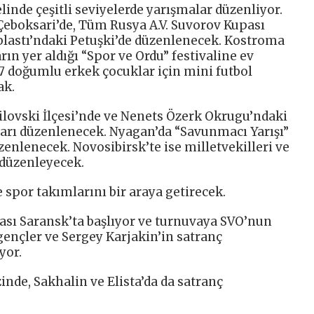
linde çeşitli seviyelerde yarışmalar düzenliyor.
boksari’de, Tüm Rusya A.V. Suvorov Kupası
blastı’ndaki Petuşki’de düzenlenecek. Kostroma
rın yer aldığı “Spor ve Ordu” festivaline ev
17 doğumlu erkek çocuklar için mini futbol
ak.
lovski İlçesi’nde ve Nenets Özerk Okrugu’ndaki
arı düzenlenecek. Nyagan’da “Savunmacı Yarışı”
zenlenecek. Novosibirsk’te ise milletvekilleri ve
 düzenleyecek.
e spor takımlarını bir araya getirecek.
ası Saransk’ta başlıyor ve turnuvaya SVO’nun
, gençler ve Sergey Karjakin’in satranç
yor.
inde, Sakhalin ve Elista’da da satranç