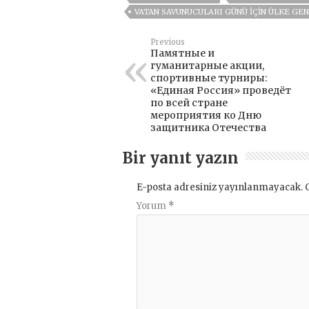
VATAN SAVUNUCULARI GÜNÜ IÇIN ÜLKE GE
Previous
Памятные и
гуманитарные акции,
спортивные турниры:
«Единая Россия» проведёт
по всей стране
мероприятия ко Дню
защитника Отечества
Bir yanıt yazın
E-posta adresiniz yayınlanmayacak.
Yorum
*