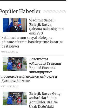
Popüler Haberler
Vladimir Saibel:
Birleşik Rusya,
Çalışma Bakanlığı’nın
eski SVO
katılımcılarının sosyal sözleşme
edinme sürecini basitleştirme kararını
destekliyor
5 saat önce
Волонтёры
«Молодой Гвардии
Единой России»
ликвидируют
последствия паводков на Урале и
Дальнем Востоке
11 saat önce
Birleşik Rusya Genç
Muhafızları’ndan
gönüllüler, Ural ve
Uzak Doğu’daki