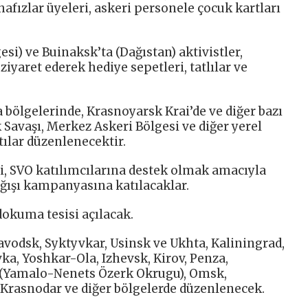
afızlar üyeleri, askeri personele çocuk kartları
si) ve Buinaksk’ta (Dağıstan) aktivistler,
ziyaret ederek hediye sepetleri, tatlılar ve
bölgelerinde, Krasnoyarsk Krai’de ve diğer bazı
Savaşı, Merkez Askeri Bölgesi ve diğer yerel
tılar düzenlenecektir.
, SVO katılımcılarına destek olmak amacıyla
ğışı kampanyasına katılacaklar.
dokuma tesisi açılacak.
avodsk, Syktyvkar, Usinsk ve Ukhta, Kaliningrad,
a, Yoshkar-Ola, Izhevsk, Kirov, Penza,
 (Yamalo-Nenets Özerk Okrugu), Omsk,
 Krasnodar ve diğer bölgelerde düzenlenecek.