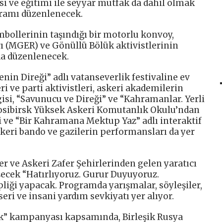
si ve eğitimi ile seyyar mutfak da dahil olmak
gramı düzenlenecek.
mbollerinin taşındığı bir motorlu konvoy,
ı (MGER) ve Gönüllü Bölük aktivistlerinin
da düzenlenecek.
enin Direği” adlı vatanseverlik festivaline ev
ri ve parti aktivistleri, askeri akademilerin
gisi, “Savunucu ve Direği” ve “Kahramanlar. Yerli
vosibirsk Yüksek Askeri Komutanlık Okulu’ndan
ri ve “Bir Kahramana Mektup Yaz” adlı interaktif
keri bando ve gazilerin performansları da yer
 ve Askeri Zafer Şehirlerinden gelen yaratıcı
şecek “Hatırlıyoruz. Gurur Duyuyoruz.
pliği yapacak. Programda yarışmalar, söyleşiler,
seri ve insani yardım sevkiyatı yer alıyor.
ık” kampanyası kapsamında, Birleşik Rusya