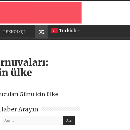
Turkish
TEKNOLOJİ
▼
rnuvaları:
in ülke
nucuları Günü için ülke
Haber Arayın