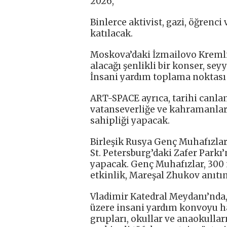
2026,
Binlerce aktivist, gazi, öğrenc
katılacak.
Moskova’daki İzmailovo Kremlin
alacağı şenlikli bir konser, sey
İnsani yardım toplama noktası 
ART-SPACE ayrıca, tarihi canlan
vatanseverliğe ve kahramanlar
sahipliği yapacak.
Birleşik Rusya Genç Muhafızları
St. Petersburg’daki Zafer Par
yapacak. Genç Muhafızlar, 300 
etkinlik, Mareşal Zhukov anıtı
Vladimir Katedral Meydanı’nda,
üzere insani yardım konvoyu haz
grupları, okullar ve anaokullar