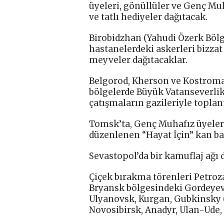
üyeleri, gönüllüler ve Genç Muh
ve tatlı hediyeler dağıtacak.
Birobidzhan (Yahudi Özerk Bölge
hastanelerdeki askerleri bizzat 
meyveler dağıtacaklar.
Belgorod, Kherson ve Kostroma 
bölgelerde Büyük Vatanseverlik 
çatışmaların gazileriyle toplan
Tomsk’ta, Genç Muhafız üyeleri
düzenlenen “Hayat İçin” kan ba
Sevastopol’da bir kamuflaj ağı 
Çiçek bırakma törenleri Petroz
Bryansk bölgesindeki Gordeyevk
Ulyanovsk, Kurgan, Gubkinsky
Novosibirsk, Anadyr, Ulan-Ude,