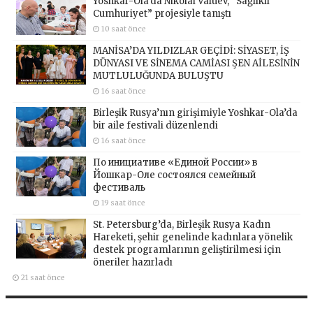
Yoshkar-Ola’da Nikolai Valuev, “Sağlıklı
Cumhuriyet” projesiyle tanıştı
10 saat önce
MANİSA’DA YILDIZLAR GEÇİDİ: SİYASET, İŞ
DÜNYASI VE SİNEMA CAMİASI ŞEN AİLESİNİN
MUTLULUĞUNDA BULUŞTU
16 saat önce
Birleşik Rusya’nın girişimiyle Yoshkar-Ola’da
bir aile festivali düzenlendi
16 saat önce
По инициативе «Единой России» в
Йошкар-Оле состоялся семейный
фестиваль
19 saat önce
St. Petersburg’da, Birleşik Rusya Kadın
Hareketi, şehir genelinde kadınlara yönelik
destek programlarının geliştirilmesi için
öneriler hazırladı
21 saat önce