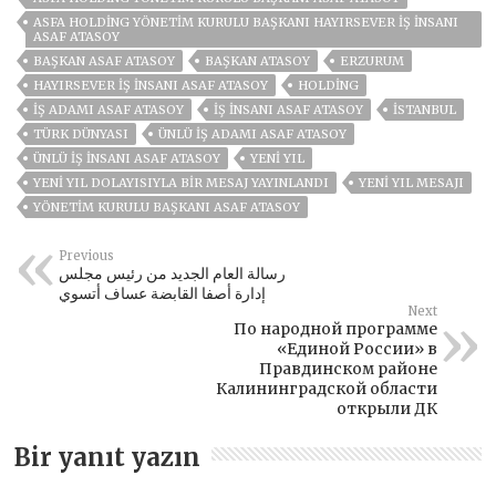
ASFA HOLDİNG YÖNETIM KURULU BAŞKANI HAYIRSEVER İŞ İNSANI
ASAF ATASOY
BAŞKAN ASAF ATASOY
BAŞKAN ATASOY
ERZURUM
HAYIRSEVER İŞ İNSANI ASAF ATASOY
HOLDING
IŞ ADAMI ASAF ATASOY
İŞ INSANI ASAF ATASOY
ISTANBUL
TÜRK DÜNYASI
ÜNLÜ IŞ ADAMI ASAF ATASOY
ÜNLÜ IŞ INSANI ASAF ATASOY
YENI YIL
YENI YIL DOLAYISIYLA BIR MESAJ YAYINLANDI
YENI YIL MESAJI
YÖNETİM KURULU BAŞKANI ASAF ATASOY
Previous
رسالة العام الجديد من رئيس مجلس
إدارة أصفا القابضة عساف أتسوي
Next
По народной программе
«Единой России» в
Правдинском районе
Калининградской области
открыли ДК
Bir yanıt yazın