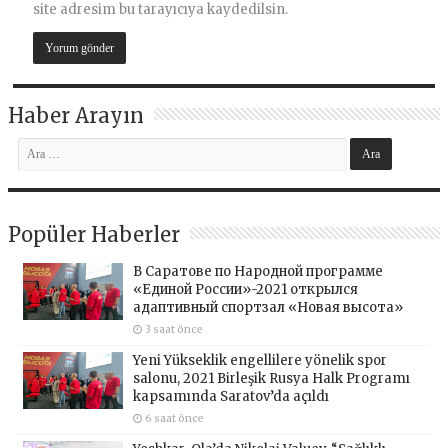
site adresim bu tarayıcıya kaydedilsin.
Haber Arayın
Popüler Haberler
В Саратове по Народной программе
«Единой России»-2021 открылся
адаптивный спортзал «Новая высота»
3 saat önce
Yeni Yükseklik engellilere yönelik spor
salonu, 2021 Birleşik Rusya Halk Programı
kapsamında Saratov’da açıldı
6 saat önce