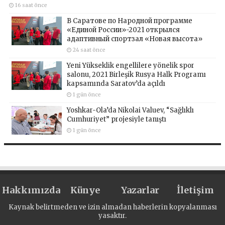
16 saat önce
В Саратове по Народной программе
«Единой России»-2021 открылся
адаптивный спортзал «Новая высота»
24 saat önce
Yeni Yükseklik engellilere yönelik spor
salonu, 2021 Birleşik Rusya Halk Programı
kapsamında Saratov’da açıldı
1 gün önce
Yoshkar-Ola’da Nikolai Valuev, “Sağlıklı
Cumhuriyet” projesiyle tanıştı
1 gün önce
Hakkımızda
Künye
Yazarlar
İletişim
Kaynak belirtmeden ve izin almadan haberlerin kopyalanması
yasaktır.