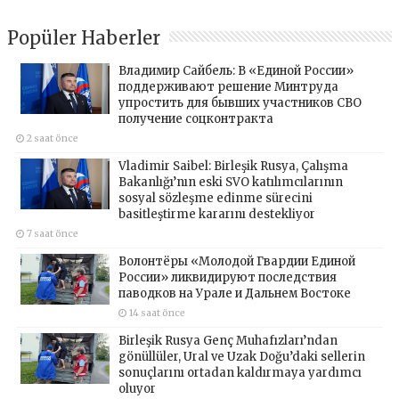
Popüler Haberler
Владимир Сайбель: В «Единой России»
поддерживают решение Минтруда
упростить для бывших участников СВО
получение соцконтракта
2 saat önce
Vladimir Saibel: Birleşik Rusya, Çalışma
Bakanlığı’nın eski SVO katılımcılarının
sosyal sözleşme edinme sürecini
basitleştirme kararını destekliyor
7 saat önce
Волонтёры «Молодой Гвардии Единой
России» ликвидируют последствия
паводков на Урале и Дальнем Востоке
14 saat önce
Birleşik Rusya Genç Muhafızları’ndan
gönüllüler, Ural ve Uzak Doğu’daki sellerin
sonuçlarını ortadan kaldırmaya yardımcı
oluyor