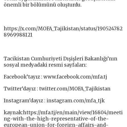
önemli bir bölümünü oluşturdu.
https://x.com/MOFA_Tajikistan/status/190524782
8969988121
Tacikistan Cumhuriyeti Dışişleri Bakanlığı’nın
sosyal medyadaki resmi sayfaları:
Facebook’tayız : www.facebook.com/mfa.tj​
Twitter’dayız : twitter.com/MOFA_Tajikistan​
Instagram’dayız : instagram.com/mfa_tjk
kaynak:https://mfa.tj/en/main/view/16804/meeti
ng-with-the-high-representative-of-the-
european-union-for-foreign-affairs-and-