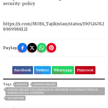
security-policy
https://x.com/MOFA_Tajikistan/status/190524782
8969988121
Paylaş:
Facebook
Twitter
WhatsApp
Pinterest
Tags
AVRUPA
AVRUPA BIRLIĞI
AVRUPA BIRLIĞI DIŞ İLIŞKILER VE GÜVENLIK POLITIKASI YÜKSEK
TEMSILCISI ILE GÖRÜŞME
TACİKİSTAN