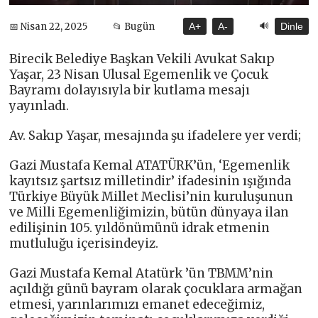
🔊
📅 Nisan 22, 2025
📂 Bugün
A+
A-
Dinle
Birecik Belediye Başkan Vekili Avukat Sakıp
Yaşar, 23 Nisan Ulusal Egemenlik ve Çocuk
Bayramı dolayısıyla bir kutlama mesajı
yayınladı.
Av. Sakıp Yaşar, mesajında şu ifadelere yer verdi;
Gazi Mustafa Kemal ATATÜRK’ün, ‘Egemenlik
kayıtsız şartsız milletindir’ ifadesinin ışığında
Türkiye Büyük Millet Meclisi’nin kuruluşunun
ve Milli Egemenliğimizin, bütün dünyaya ilan
edilişinin 105. yıldönümünü idrak etmenin
mutluluğu içerisindeyiz.
Gazi Mustafa Kemal Atatürk ’ün TBMM’nin
açıldığı günü bayram olarak çocuklara armağan
etmesi, yarınlarımızı emanet edeceğimiz,