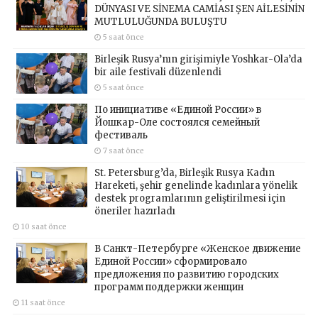
DÜNYASI VE SİNEMA CAMİASI ŞEN AİLESİNİN
MUTLULUĞUNDA BULUŞTU
5 saat önce
Birleşik Rusya’nın girişimiyle Yoshkar-Ola’da
bir aile festivali düzenlendi
5 saat önce
По инициативе «Единой России» в
Йошкар-Оле состоялся семейный
фестиваль
7 saat önce
St. Petersburg’da, Birleşik Rusya Kadın
Hareketi, şehir genelinde kadınlara yönelik
destek programlarının geliştirilmesi için
öneriler hazırladı
10 saat önce
В Санкт-Петербурге «Женское движение
Единой России» сформировало
предложения по развитию городских
программ поддержки женщин
11 saat önce