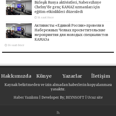
Birleşik Rusya aktivistleri, Naberezhnye
Chelny’de genç KAMAZ uzmanları için
eğitim etkinlikleri düzenledi
14 saat önce
Активисты «Единой России» провели в
Набережных Челнах просветительские
мероприятия для молодых специалистов
КАМАЗа
16 saat önce
Hakkımızda
Künye
Yazarlar
İletişim
Kaynak belirtmeden ve izin almadan haberlerin kopyalanması
yasaktır.
Haber Yazılımı
| Developer By;
BEYNSOFT
|
Ucuz site