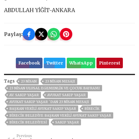
ABDULLAH YİĞİT-ANKARA
Paylaş:
Facebook
Twitter
WhatsApp
Pinterest
Tags
23 NİSAN
23 NİSAN MESAJI
23 NISAN ULUSAL EGEMENLIK VE ÇOCUK BAYRAMI
AV. SAKIP YAŞAR
AVUKAT SAKIP YAŞAR
AVUKAT SAKIP YAŞAR `DAN 23 NİSAN MESAJI
BAŞKAN VEKILI AVUKAT SAKIP YAŞAR
BİRECİK
BIRECIK BELEDIYE BAŞKAN VEKILI AVUKAT SAKIP YAŞAR
BIRECIK BELEDIYESI
SAKIP YAŞAR
Previous