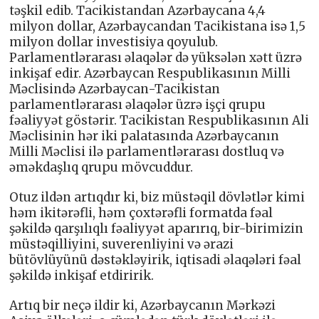
təşkil edib. Tacikistandan Azərbaycana 4,4
milyon dollar, Azərbaycandan Tacikistana isə 1,5
milyon dollar investisiya qoyulub.
Parlamentlərarası əlaqələr də yüksələn xətt üzrə
inkişaf edir. Azərbaycan Respublikasının Milli
Məclisində Azərbaycan-Tacikistan
parlamentlərarası əlaqələr üzrə işçi qrupu
fəaliyyət göstərir. Tacikistan Respublikasının Ali
Məclisinin hər iki palatasında Azərbaycanın
Milli Məclisi ilə parlamentlərarası dostluq və
əməkdaşlıq qrupu mövcuddur.
Otuz ildən artıqdır ki, biz müstəqil dövlətlər kimi
həm ikitərəfli, həm çoxtərəfli formatda fəal
şəkildə qarşılıqlı fəaliyyət aparırıq, bir-birimizin
müstəqilliyini, suverenliyini və ərazi
bütövlüyünü dəstəkləyirik, iqtisadi əlaqələri fəal
şəkildə inkişaf etdiririk.
Artıq bir neçə ildir ki, Azərbaycanın Mərkəzi