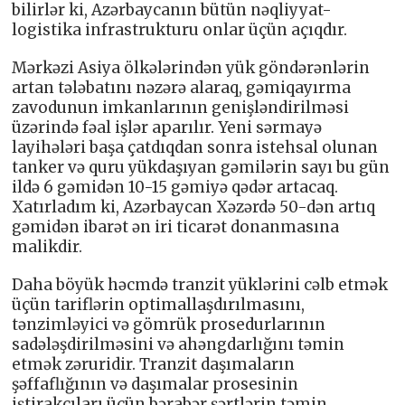
bilirlər ki, Azərbaycanın bütün nəqliyyat-
logistika infrastrukturu onlar üçün açıqdır.
Mərkəzi Asiya ölkələrindən yük göndərənlərin
artan tələbatını nəzərə alaraq, gəmiqayırma
zavodunun imkanlarının genişləndirilməsi
üzərində fəal işlər aparılır. Yeni sərmayə
layihələri başa çatdıqdan sonra istehsal olunan
tanker və quru yükdaşıyan gəmilərin sayı bu gün
ildə 6 gəmidən 10-15 gəmiyə qədər artacaq.
Xatırladım ki, Azərbaycan Xəzərdə 50-dən artıq
gəmidən ibarət ən iri ticarət donanmasına
malikdir.
Daha böyük həcmdə tranzit yüklərini cəlb etmək
üçün tariflərin optimallaşdırılmasını,
tənzimləyici və gömrük prosedurlarının
sadələşdirilməsini və ahəngdarlığını təmin
etmək zəruridir. Tranzit daşımaların
şəffaflığının və daşımalar prosesinin
iştirakçıları üçün bərabər şərtlərin təmin