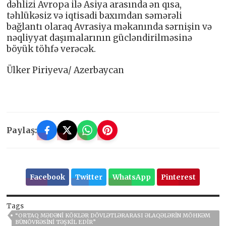
dəhlizi Avropa ilə Asiya arasında ən qısa,
təhlükəsiz və iqtisadi baxımdan səmərəli
bağlantı olaraq Avrasiya məkanında sərnişin və
nəqliyyat daşımalarının gücləndirilməsinə
böyük töhfə verəcək.
Ülker Piriyeva/ Azerbaycan
Paylaş:
Facebook
Twitter
WhatsApp
Pinterest
Tags
“ORTAQ MƏDƏNI KÖKLƏR DÖVLƏTLƏRARASI ƏLAQƏLƏRIN MÖHKƏM
BÜNÖVRƏSINI TƏŞKIL EDIR”