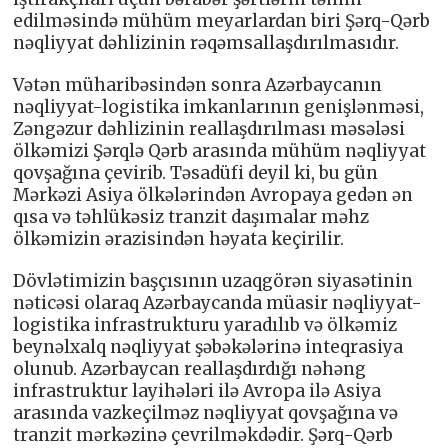
edilməsində mühüm meyarlardan biri Şərq-Qərb
nəqliyyat dəhlizinin rəqəmsallaşdırılmasıdır.
Vətən müharibəsindən sonra Azərbaycanın
nəqliyyat-logistika imkanlarının genişlənməsi,
Zəngəzur dəhlizinin reallaşdırılması məsələsi
ölkəmizi Şərqlə Qərb arasında mühüm nəqliyyat
qovşağına çevirib. Təsadüfi deyil ki, bu gün
Mərkəzi Asiya ölkələrindən Avropaya gedən ən
qısa və təhlükəsiz tranzit daşımalar məhz
ölkəmizin ərazisindən həyata keçirilir.
Dövlətimizin başçısının uzaqgörən siyasətinin
nəticəsi olaraq Azərbaycanda müasir nəqliyyat-
logistika infrastrukturu yaradılıb və ölkəmiz
beynəlxalq nəqliyyat şəbəkələrinə inteqrasiya
olunub. Azərbaycan reallaşdırdığı nəhəng
infrastruktur layihələri ilə Avropa ilə Asiya
arasında vazkeçilməz nəqliyyat qovşağına və
tranzit mərkəzinə çevrilməkdədir. Şərq-Qərb