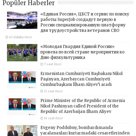
Popüler Haberler
«Единая Россия», ЦБСТ и сервис по поиску
работы SuperJob создадут первую в
России специализированную платформу
для трудоустройства ветеранов СВО
43 dakika önce
«Молодая Гвардия Единой России»
провела по всей стране мероприятия ко
Дню физкультурника
7 saat önce
Ermenistan Cumhuriyeti Başbakanı Nikol
Paşinyan, Azerbaycan Cumhuriyeti
Cumhurbaşkanı İlham Aliyev’i aradı
11 saat önce
Prime Minister of the Republic of Armenia
Nikol Pashinyan called President of the
Republic of Azerbaijan Ilham Aliyev
14 saat önce
Evgeny Poddubny, bombardımanda
yaralananları kurtarmadaki cesaretlerinden