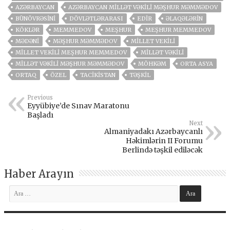
AZƏRBAYCAN
AZƏRBAYCAN MILLƏT VƏKILI MƏŞHUR MƏMMƏDOV
BÜNÖVRƏSINI
DÖVLƏTLƏRARASI
EDIR
ƏLAQƏLƏRIN
KÖKLƏR
MEMMEDOV
MEŞHUR
MEŞHUR MEMMEDOV
MƏDƏNI
MƏŞHUR MƏMMƏDOV
MILLET VEKILI
MILLET VEKILI MEŞHUR MEMMEDOV
MILLƏT VƏKILI
MILLƏT VƏKILI MƏŞHUR MƏMMƏDOV
MÖHKƏM
ORTA ASYA
ORTAQ
ÖZEL
TACİKİSTAN
TƏŞKIL
Previous
Eyyübiye’de Sınav Maratonu
Başladı
Next
Almaniyadakı Azərbaycanlı
Həkimlərin II Forumu
Berlində təşkil ediləcək
Haber Arayın