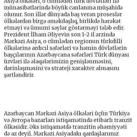
Asiya ölkələri, o cümlədən türk dövlətləri ilə
münasibətlərində böyük canlanma müşahidə
olunur. Son illər dünyada baş verən proseslər
ölkələrdən birgə əməkdaşlıq, birlikdə hərəkət
etməyi və ümumi səylər göstərməyi tələb edir.
Prezident İlham Əliyevin son 1-2 il ərzində
Mərkəzi Asiya, o cümlədən regionun türkdilli
ölkələrinə ardıcıl səfərləri və həmin dövlətlərin
başçılarının Azərbaycana səfərləri Türk dünyası
üzvləri ilə əlaqələrimizin genişlənməsini,
dərinləşməsini və strateji xarakter almasını
şərtləndirir.
Azərbaycan Mərkəzi Asiya ölkələri üçün Türkiyə
və Avropa bazarları istiqamətində etibarlı tranzit
ölkəsidir. Əks istiqamətdə tranzitin əhəmiyyəti
də az deyil. Mərkəzi Asiyadakı qardaşlarımız