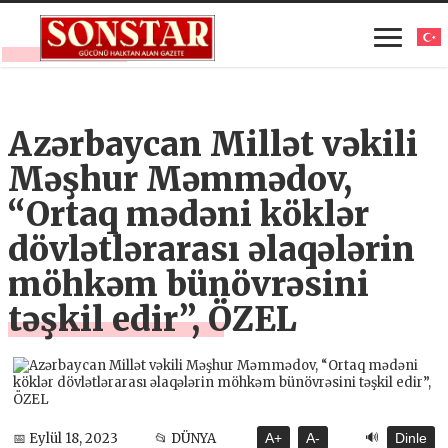
Azərbaycan Millət vəkili
Məşhur Məmmədov,
“Ortaq mədəni köklər
dövlətlərarası əlaqələrin
möhkəm bünövrəsini
təşkil edir”, ÖZEL
🔊
📅 Eylül 18, 2023
📂 DÜNYA
A+
A-
Dinle