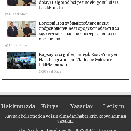
dolayı Belgorod bölgesindeki gönüllülere
teşekkür etti
16 saat önce
Евгений Поддубный поблагодарил
добровольцев Белгородской области за
мужество в спасении пострадавших от
обстрелов
17 saat önce
Kapsayıcı örgütler, Birleşik Rusya’nın yeni
Halk Programı için Vladislav Golovin’e
teklifler sundu
20 saat önce
Hakkımızda
Künye
Yazarlar
İletişim
Kaynak belirtmeden ve izin almadan haberlerin kopyalanması
yasaktır.
Haber Yazılımı
| Developer By;
BEYNSOFT
|
Ucuz site