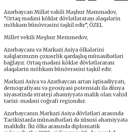
Azərbaycan Millət vəkili Məşhur Məmmədov,
“Ortaq mədəni köklər dövlətlərarası əlaqələrin
möhkəm bünövrəsini təşkil edir”, ÖZEL
Millet vekili Meşhur Memmedov,
Azərbaycanı və Mərkəzi Asiya ölkələrini
xalqlarımızın çoxəsrlik qardaşlıq münasibətləri
bağlayır. Ortaq mədəni köklər dövlətlərarası
əlaqələrin möhkəm bünövrəsini təşkil edir.
Mərkəzi Asiya və Azərbaycan artan iqtisadiyyatı,
demoqrafiyası və geosiyasi potensialı ilə dünya
siyasətində strateji əhəmiyyətə malik olan vahid
tarixi-mədəni coğrafi regiondur.
Azərbaycanın Mərkəzi Asiya dövlətləri arasında
Tacikistanla münasibətləri də xüsusi əhəmiyyətə
malikdir. İki ölkə arasında diplomatik