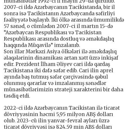
münasibətlər 1992-ci il mayın 29-da qurulub.
2007-ci ildə Azərbaycanın Tacikistanda, bir il
sonra isə Tacikistanın Azərbaycanda səfirliyi
fəaliyyətə başlayıb. İki ölkə arasında ümumilikdə
57 sənəd, o cümlədən 2007-ci il martın 15-də
“Azərbaycan Respublikası və Tacikistan
Respublikası arasında dostluq və əməkdaşlıq
haqqında Müqavilə” imzalanıb.
Son illər Mərkəzi Asiya ölkələri ilə əməkdaşlıq
əlaqələrinin dinamikası artan xətt üzrə inkişaf
edir. Prezident İlham Əliyev cari ildə qardaş
Tacikistana iki dəfə səfər edib. Cari ilin aprel
ayında baş tutmuş səfər çərçivəsində qəbul
olunmuş qərarlar və imzalanmış sənədlər
münasibətlərimizin strateji xarakterini bir daha
təsdiq etdi.
2022-ci ildə Azərbaycanın Tacikistan ilə ticarət
dövriyyəsinin həcmi 5,95 milyon ABŞ dolları
olub. 2023-cü ilin yanvar-fevral ayları üzrə
ticarət dövriyyəsi isə 824,59 min ABŞ dolları