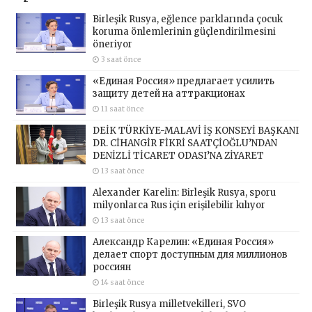
Birleşik Rusya, eğlence parklarında çocuk
koruma önlemlerinin güçlendirilmesini
öneriyor
3 saat önce
«Единая Россия» предлагает усилить
защиту детей на аттракционах
11 saat önce
DEİK TÜRKİYE-MALAVİ İŞ KONSEYİ BAŞKANI
DR. CİHANGİR FİKRİ SAATÇİOĞLU’NDAN
DENİZLİ TİCARET ODASI’NA ZİYARET
13 saat önce
Alexander Karelin: Birleşik Rusya, sporu
milyonlarca Rus için erişilebilir kılıyor
13 saat önce
Александр Карелин: «Единая Россия»
делает спорт доступным для миллионов
россиян
14 saat önce
Birleşik Rusya milletvekilleri, SVO