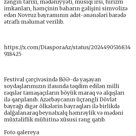
zəngin tarixi, mədəniyyəti, musiqi irsi, turizm
imkanları, həmçinin baharın gəlişini simvolizə
edən Novruz bayramının adət-ənənələri barədə
ətraflı məlumat verilib.
https://x.com/DiasporaAz/status/2024490516834
918425
Festival çərçivəsində BƏƏ-də yaşayan
soydaşlarımızın ifasında təqdim edilən milli
rəqslər tamaşaçıların böyük maraq və alqışları
ilə qarşılanıb. Azərbaycanın üçrəngli Dövlət
bayrağı digər ölkələrin bayraqları ilə birlikdə
dalğalanaraq beynəlxalq həmrəylik və mədəni
müxtəliflik mühitinə xüsusi rəng qatıb.
Foto qalereya