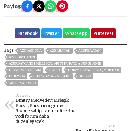
Paylaş:
Facebook
Twitter
WhatsApp
Pinterest
Tags
AZDIASPORA
AZERBAIJAN
AZƏRBAYCAN
AZƏRBAYCANIN
AZƏRBAYCANIN MILLI KOLORITI DUBAYDA SƏRGILƏNIB
DIASPORKOMITƏSI
DUBAİ
DUBAY BEYNƏLXALQ MƏKTƏBI
DUBAYDA
DUBAYDA SƏRGILƏNIB
DUBAYI
MILLI KOLORITI
Previous
Dmitry Medvedev: Birleşik
Rusya, Rusya için güncel
öneme sahip konular üzerine
yedi forum daha
düzenleyecek
Next
Rusya Federasyonu