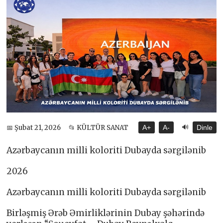
🔊
📅 Şubat 21, 2026
📂 KÜLTÜR SANAT
A+
A-
Dinle
Azərbaycanın milli koloriti Dubayda sərgilənib
2026
Azərbaycanın milli koloriti Dubayda sərgilənib
Birləşmiş Ərəb Əmirliklərinin Dubay şəhərində