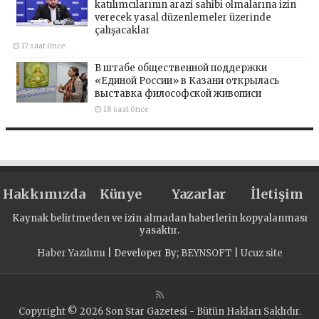
katılımcılarının arazi sahibi olmalarına izin
verecek yasal düzenlemeler üzerinde
çalışacaklar
17 saat önce
В штабе общественной поддержки
«Единой России» в Казани открылась
выставка философской живописи
18 saat önce
Hakkımızda
Künye
Yazarlar
İletişim
Kaynak belirtmeden ve izin almadan haberlerin kopyalanması
yasaktır.
Haber Yazılımı
| Developer By;
BEYNSOFT
|
Ucuz site
Copyright © 2026 Son Star Gazetesi - Bütün Hakları Saklıdır.