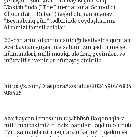
yerləşən “Şoueyfat – Dubay Beynəlxalq
Məktəbi”ndə (“The International School of
Choueifat – Dubai”) təşkil olunan ənənəvi
“Beynəlxalq gün” tədbirində soydaşlarımız
ölkəmizi təmsil ediblər.
20-dən artıq ölkənin qatıldığı festivalda qurulan
Azərbaycan guşəsində xalqımızın qədim məişət
nümunələri, milli musiqi alətləri, geyimləri və
müxtəlif suvenirlər nümayiş etdirilib.
https://x.com/DiasporaAz/status/2024490516834
918425
Azərbaycan icmasının təşəbbüsü ilə qonaqlara
milli mətbəximizin ləziz təamları təqdim olunub.
Eyni zamanda iştirakçılara ölkəmizin qədim və