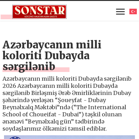
Azərbaycanın milli
koloriti Dubayda
sərgilənib
Azərbaycanın milli koloriti Dubayda sərgilənib
2026 Azərbaycanın milli koloriti Dubayda
sərgilənib Birləşmiş Ərəb Əmirliklərinin Dubay
şəhərində yerləşən “Şoueyfat - Dubay
Beynəlxalq Məktəbi”ndə (“The International
School of Choueifat - Dubai”) təşkil olunan
ənənəvi “Beynəlxalq gün” tədbirində
soydaşlarımız ölkəmizi təmsil ediblər.