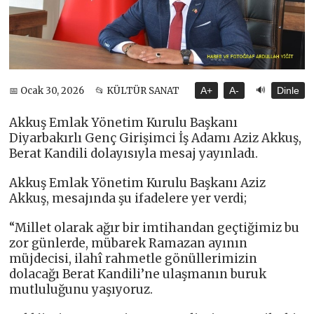
🔊
📅 Ocak 30, 2026
📂 KÜLTÜR SANAT
A+
A-
Dinle
Akkuş Emlak Yönetim Kurulu Başkanı
Diyarbakırlı Genç Girişimci İş Adamı Aziz Akkuş,
Berat Kandili dolayısıyla mesaj yayınladı.
Akkuş Emlak Yönetim Kurulu Başkanı Aziz
Akkuş, mesajında şu ifadelere yer verdi;
“Millet olarak ağır bir imtihandan geçtiğimiz bu
zor günlerde, mübarek Ramazan ayının
müjdecisi, ilahî rahmetle gönüllerimizin
dolacağı Berat Kandili’ne ulaşmanın buruk
mutluluğunu yaşıyoruz.