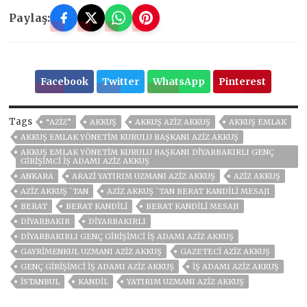
Paylaş:
Facebook
Twitter
WhatsApp
Pinterest
Tags
“AZİZ”
AKKUŞ
AKKUŞ AZİZ AKKUŞ
AKKUŞ EMLAK
AKKUŞ EMLAK YÖNETIM KURULU BAŞKANI AZIZ AKKUŞ
AKKUŞ EMLAK YÖNETIM KURULU BAŞKANI DIYARBAKIRLI GENÇ
GIRIŞIMCI İŞ ADAMI AZIZ AKKUŞ
ANKARA
ARAZI YATIRIM UZMANI AZIZ AKKUŞ
AZİZ AKKUŞ
AZİZ AKKUŞ `TAN
AZİZ AKKUŞ `TAN BERAT KANDİLİ MESAJI
BERAT
BERAT KANDILI
BERAT KANDİLİ MESAJI
DİYARBAKIR
DIYARBAKIRLI
DIYARBAKIRLI GENÇ GIRIŞIMCI İŞ ADAMI AZIZ AKKUŞ
GAYRIMENKUL UZMANI AZIZ AKKUŞ
GAZETECI AZIZ AKKUŞ
GENÇ GIRIŞIMCI İŞ ADAMI AZIZ AKKUŞ
İŞ ADAMI AZİZ AKKUŞ
ISTANBUL
KANDIL
YATIRIM UZMANI AZIZ AKKUŞ