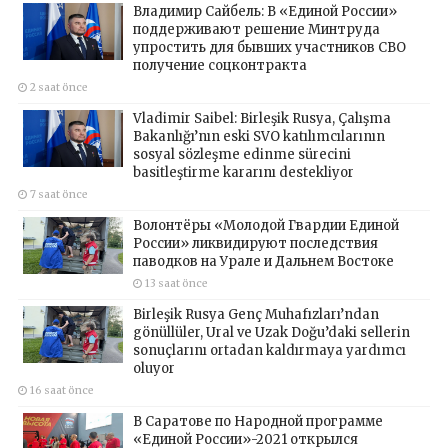
Владимир Сайбель: В «Единой России»
поддерживают решение Минтруда
упростить для бывших участников СВО
получение соцконтракта
2 saat önce
Vladimir Saibel: Birleşik Rusya, Çalışma
Bakanlığı’nın eski SVO katılımcılarının
sosyal sözleşme edinme sürecini
basitleştirme kararını destekliyor
7 saat önce
Волонтёры «Молодой Гвардии Единой
России» ликвидируют последствия
паводков на Урале и Дальнем Востоке
13 saat önce
Birleşik Rusya Genç Muhafızları’ndan
gönüllüler, Ural ve Uzak Doğu’daki sellerin
sonuçlarını ortadan kaldırmaya yardımcı
oluyor
16 saat önce
В Саратове по Народной программе
«Единой России»-2021 открылся