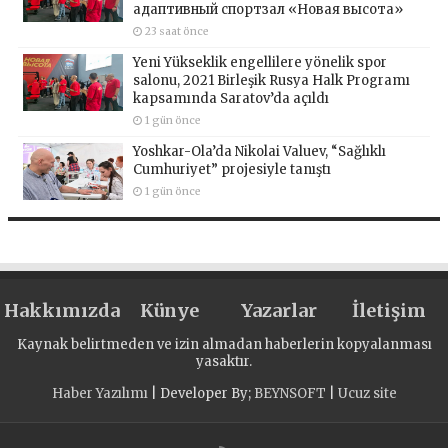
адаптивный спортзал «Новая высота»
23 saat önce
Yeni Yükseklik engellilere yönelik spor
salonu, 2021 Birleşik Rusya Halk Programı
kapsamında Saratov’da açıldı
1 gün önce
Yoshkar-Ola’da Nikolai Valuev, “Sağlıklı
Cumhuriyet” projesiyle tanıştı
1 gün önce
Hakkımızda
Künye
Yazarlar
İletişim
Kaynak belirtmeden ve izin almadan haberlerin kopyalanması
yasaktır.
Haber Yazılımı
| Developer By;
BEYNSOFT
|
Ucuz site