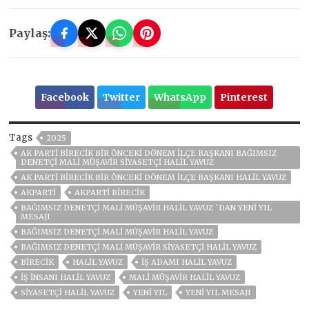
Paylaş:
Facebook
Twitter
WhatsApp
Pinterest
Tags
2025
AK PARTI BIRECIK BIR ÖNCEKI DÖNEM İLÇE BAŞKANI BAĞIMSIZ
DENETÇI MALI MÜŞAVIR SIYASETÇI HALIL YAVUZ
AK PARTI BIRECIK BIR ÖNCEKI DÖNEM İLÇE BAŞKANI HALIL YAVUZ
AKPARTİ
AKPARTI BIRECIK
BAĞIMSIZ DENETÇİ MALİ MÜŞAVİR HALİL YAVUZ `DAN YENİ YIL
MESAJI
BAĞIMSIZ DENETÇI MALI MÜŞAVIR HALIL YAVUZ
BAĞIMSIZ DENETÇI MALI MÜŞAVIR SIYASETÇI HALIL YAVUZ
BİRECİK
HALİL YAVUZ
IŞ ADAMI HALIL YAVUZ
IŞ INSANI HALIL YAVUZ
MALI MÜŞAVIR HALIL YAVUZ
SIYASETÇI HALIL YAVUZ
YENI YIL
YENI YIL MESAJI