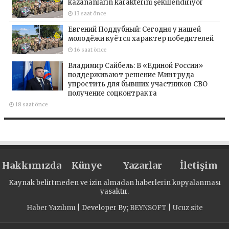
kazananların karakterini şekillendiriyor
13 saat önce
Евгений Поддубный: Сегодня у нашей
молодёжи куётся характер победителей
16 saat önce
Владимир Сайбель: В «Единой России»
поддерживают решение Минтруда
упростить для бывших участников СВО
получение соцконтракта
18 saat önce
Hakkımızda
Künye
Yazarlar
İletişim
Kaynak belirtmeden ve izin almadan haberlerin kopyalanması
yasaktır.
Haber Yazılımı
| Developer By;
BEYNSOFT
|
Ucuz site