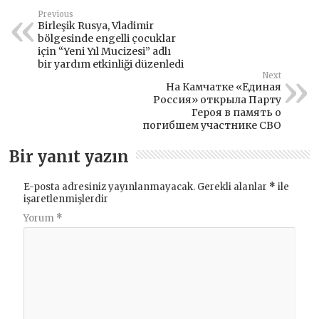
Previous
Birleşik Rusya, Vladimir
bölgesinde engelli çocuklar
için “Yeni Yıl Mucizesi” adlı
bir yardım etkinliği düzenledi
Next
На Камчатке «Единая
Россия» открыла Парту
Героя в память о
погибшем участнике СВО
Bir yanıt yazın
E-posta adresiniz yayınlanmayacak.
Gerekli alanlar
*
ile
işaretlenmişlerdir
Yorum
*