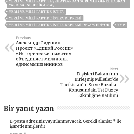
YERLI VE MILLI PARTI TEŞKILATLARDAN SORUMLU GENEL BAŞKAN
YARDIMCISI BEKIR AKTAŞ
YERLI VE MILLI PARTIDE İSTIFA
YERLI VE MILLI PARTIDE İSTIFA DEPREMI
YERLI VE MILLI PARTIDE İSTIFA DEPREMI DEVAM EDIYOR
YMP
Previous
Александр Сидякин:
Проект «Единой России»
«Историческая память»
объединяет миллионы
единомышленников
Next
Dışişleri Bakanı’nın
Birleşmiş Milletler’de
Tacikistan’ın Su ve Buzullar
Konusundaki Üst Düzey
Etkinliğine Katılımı
Bir yanıt yazın
E-posta adresiniz yayınlanmayacak.
Gerekli alanlar
*
ile
işaretlenmişlerdir