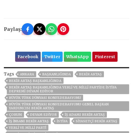
Paylaş:
Facebook
Twitter
WhatsApp
Pinterest
Tags
ANKARA
BAŞKANLIĞINDA
BEKIR AKTAŞ
BEKIR AKTAŞ BAŞKANLIĞINDA
BEKIR AKTAŞ BAŞKANLIĞINDA YERLI VE MILLI PARTIDE İSTIFA
DEPREMI DEVAM EDIYOR
BÜYÜK TÜRK DÜNYASI KONFEDERASYONU
BÜYÜK TÜRK DÜNYASI KONFEDERASYONU GENEL BAŞKAN
YARDIMCISI BEKIR AKTAŞ
ÇORUM
DEVAM EDIYOR
IŞ ADAMI BEKIR AKTAŞ
IŞ INSANI BEKIR AKTAŞ
ISTIFA
SIYASETÇI BEKIR AKTAŞ
YERLI VE MILLI PARTI