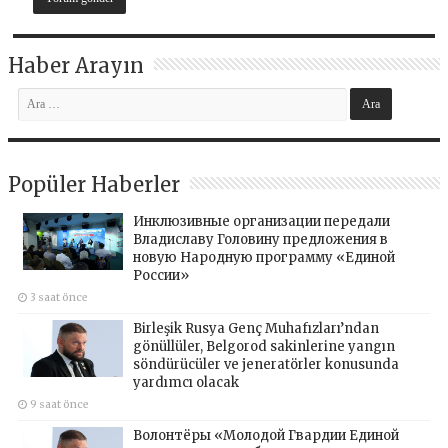
Haber Arayın
Popüler Haberler
Инклюзивные организации передали
Владиславу Головину предложения в
новую Народную программу «Единой
России»
3 saat önce
Birleşik Rusya Genç Muhafızları’ndan
gönüllüler, Belgorod sakinlerine yangın
söndürücüler ve jeneratörler konusunda
yardımcı olacak
9 saat önce
Волонтёры «Молодой Гвардии Единой