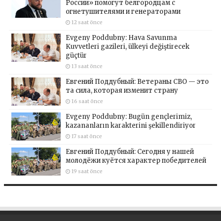
России» помогут белгородцам с
огнетушителями и генераторами
12 saat önce
Evgeny Poddubny: Hava Savunma
Kuvvetleri gazileri, ülkeyi değiştirecek
güçtür
13 saat önce
Евгений Поддубный: Ветераны СВО — это
та сила, которая изменит страну
16 saat önce
Evgeny Poddubny: Bugün gençlerimiz,
kazananların karakterini şekillendiriyor
17 saat önce
Евгений Поддубный: Сегодня у нашей
молодёжи куётся характер победителей
19 saat önce