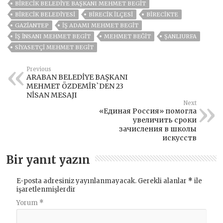
BIRECIK BELEDIYE BAŞKANI MEHMET BEGIT
BIRECIK BELEDIYESI
BİRECİK İLÇESİ
BİRECİKTE
GAZIANTEP
IŞ ADAMI MEHMET BEGIT
IŞ INSANI MEHMET BEGIT
MEHMET BEĞİT
ŞANLIURFA
SIYASETÇI MEHMET BEGIT
Previous
ARABAN BELEDİYE BAŞKANI
MEHMET ÖZDEMİR`DEN 23
NİSAN MESAJI
Next
«Единая Россия» помогла
увеличить сроки
зачисления в школы
искусств
Bir yanıt yazın
E-posta adresiniz yayınlanmayacak.
Gerekli alanlar
*
ile
işaretlenmişlerdir
Yorum
*