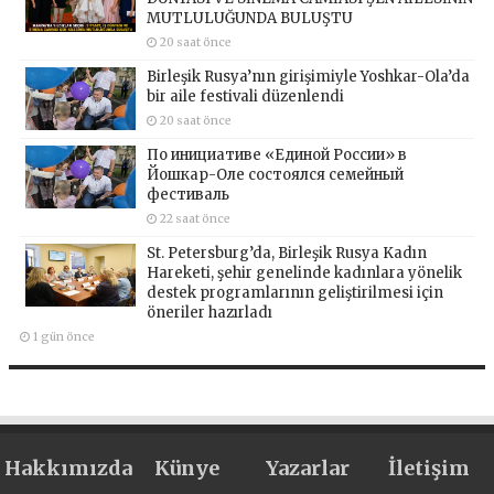
MUTLULUĞUNDA BULUŞTU
20 saat önce
Birleşik Rusya’nın girişimiyle Yoshkar-Ola’da
bir aile festivali düzenlendi
20 saat önce
По инициативе «Единой России» в
Йошкар-Оле состоялся семейный
фестиваль
22 saat önce
St. Petersburg’da, Birleşik Rusya Kadın
Hareketi, şehir genelinde kadınlara yönelik
destek programlarının geliştirilmesi için
öneriler hazırladı
1 gün önce
Hakkımızda
Künye
Yazarlar
İletişim