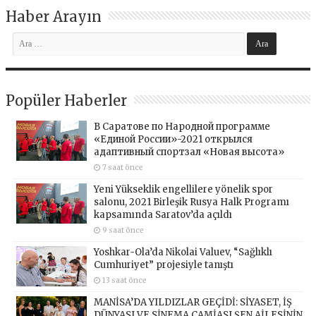
Haber Arayın
Popüler Haberler
В Саратове по Народной программе
«Единой России»-2021 открылся
адаптивный спортзал «Новая высота»
7 saat önce
Yeni Yükseklik engellilere yönelik spor
salonu, 2021 Birleşik Rusya Halk Programı
kapsamında Saratov’da açıldı
9 saat önce
Yoshkar-Ola’da Nikolai Valuev, “Sağlıklı
Cumhuriyet” projesiyle tanıştı
13 saat önce
MANİSA’DA YILDIZLAR GEÇİDİ: SİYASET, İŞ
DÜNYASI VE SİNEMA CAMİASI ŞEN AİLESİNİN