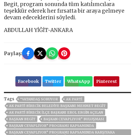
Begit, program sonunda tüm katılımcılara
teşekkür ederek her fırsatta bir araya gelmeye
devam edeceklerini söyledi.
ABDULLAH YİĞİT-ANKARA
Paylaş:
Facebook
Twitter
WhatsApp
Pinterest
Tags
“VATANDAŞ SORUYOR
AK PARTİ
AK PARTI BIRECIK BELEDIYE BAŞKANI MEHMET BEGIT
AK PARTI BIRECIK İLÇE BAŞKANI EROL ERGIN AÇILAN
BAŞKAN BEGIT
BAŞKAN CEVAPLIYOR” BULUŞMASI
BAŞKAN CEVAPLIYOR” PROGRAMI KAPSAMINDA
BAŞKAN CEVAPLIYOR” PROGRAMI KAPSAMINDA KARŞIYAKA