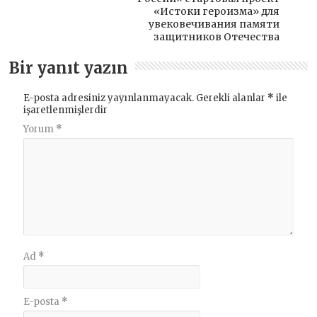
«Истоки героизма» для
увековечивания памяти
защитников Отечества
Bir yanıt yazın
E-posta adresiniz yayınlanmayacak.
Gerekli alanlar
*
ile
işaretlenmişlerdir
Yorum
*
Ad
*
E-posta
*