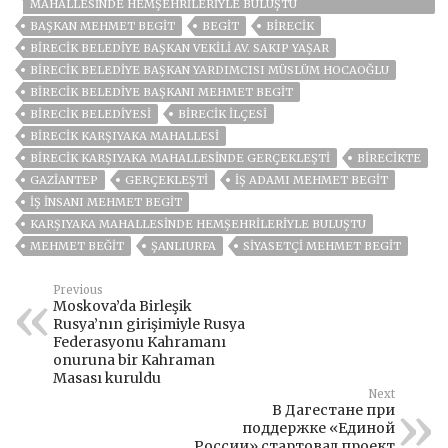
MAHALLESINDE HEMŞEHRILERIYLE BULUŞTU
BAŞKAN MEHMET BEGİT
BEGIT
BİRECİK
BIRECIK BELEDIYE BAŞKAN VEKILI AV. SAKIP YAŞAR
BIRECIK BELEDIYE BAŞKAN YARDIMCISI MÜSLÜM HOCAOĞLU
BIRECIK BELEDIYE BAŞKANI MEHMET BEGIT
BIRECIK BELEDIYESI
BİRECİK İLÇESİ
BIRECIK KARŞIYAKA MAHALLESI
BIRECIK KARŞIYAKA MAHALLESINDE GERÇEKLEŞTI
BİRECİKTE
GAZIANTEP
GERÇEKLEŞTİ
IŞ ADAMI MEHMET BEGIT
IŞ INSANI MEHMET BEGIT
KARŞIYAKA MAHALLESINDE HEMŞEHRILERIYLE BULUŞTU
MEHMET BEĞİT
ŞANLIURFA
SIYASETÇI MEHMET BEGIT
Previous
Moskova’da Birleşik
Rusya’nın girişimiyle Rusya
Federasyonu Kahramanı
onuruna bir Kahraman
Masası kuruldu
Next
В Дагестане при
поддержке «Единой
России» стартовал проект