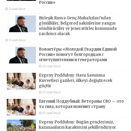
России»
3 saat önce
Birleşik Rusya Genç Muhafızları’ndan
gönüllüler, Belgorod sakinlerine yangın
söndürücüler ve jeneratörler konusunda
yardımcı olacak
9 saat önce
Волонтёры «Молодой Гвардии Единой
России» помогут белгородцам с
огнетушителями и генераторами
12 saat önce
Evgeny Poddubny: Hava Savunma
Kuvvetleri gazileri, ülkeyi değiştirecek
güçtür
13 saat önce
Евгений Поддубный: Ветераны СВО — это
та сила, которая изменит страну
15 saat önce
Evgeny Poddubny: Bugün gençlerimiz,
kazananların karakterini şekillendiriyor