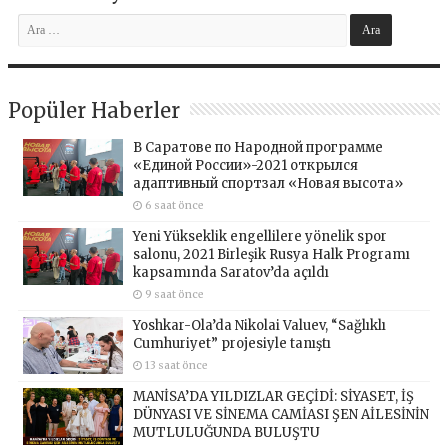
Popüler Haberler
В Саратове по Народной программе
«Единой России»-2021 открылся
адаптивный спортзал «Новая высота»
6 saat önce
Yeni Yükseklik engellilere yönelik spor
salonu, 2021 Birleşik Rusya Halk Programı
kapsamında Saratov’da açıldı
9 saat önce
Yoshkar-Ola’da Nikolai Valuev, “Sağlıklı
Cumhuriyet” projesiyle tanıştı
13 saat önce
MANİSA’DA YILDIZLAR GEÇİDİ: SİYASET, İŞ
DÜNYASI VE SİNEMA CAMİASI ŞEN AİLESİNİN
MUTLULUĞUNDA BULUŞTU