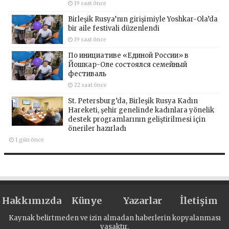
19 saat önce
Birleşik Rusya’nın girişimiyle Yoshkar-Ola’da
bir aile festivali düzenlendi
19 saat önce
По инициативе «Единой России» в
Йошкар-Оле состоялся семейный
фестиваль
22 saat önce
St. Petersburg’da, Birleşik Rusya Kadın
Hareketi, şehir genelinde kadınlara yönelik
destek programlarının geliştirilmesi için
öneriler hazırladı
1 gün önce
Hakkımızda
Künye
Yazarlar
İletişim
Kaynak belirtmeden ve izin almadan haberlerin kopyalanması
yasaktır.