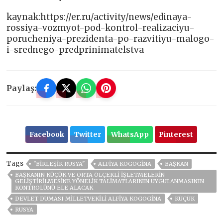
kaynak:https://er.ru/activity/news/edinaya-
rossiya-vozmyot-pod-kontrol-realizaciyu-
porucheniya-prezidenta-po-razvitiyu-malogo-
i-srednego-predprinimatelstva
Paylaş:
Facebook
Twitter
WhatsApp
Pinterest
Tags
"BIRLEŞIK RUSYA"
ALFIYA KOGOGINA
BAŞKAN
BAŞKANIN KÜÇÜK VE ORTA ÖLÇEKLI IŞLETMELERIN
GELIŞTIRILMESINE YÖNELIK TALIMATLARININ UYGULANMASININ
KONTROLÜNÜ ELE ALACAK
DEVLET DUMASI MILLETVEKILI ALFIYA KOGOGINA
KÜÇÜK
RUSYA