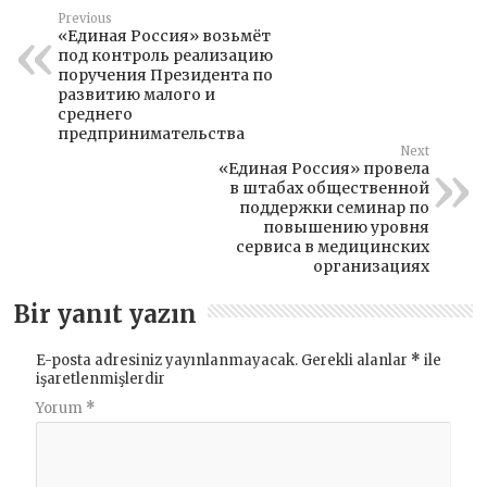
Previous
«Единая Россия» возьмёт
под контроль реализацию
поручения Президента по
развитию малого и
среднего
предпринимательства
Next
«Единая Россия» провела
в штабах общественной
поддержки семинар по
повышению уровня
сервиса в медицинских
организациях
Bir yanıt yazın
E-posta adresiniz yayınlanmayacak.
Gerekli alanlar
*
ile
işaretlenmişlerdir
Yorum
*