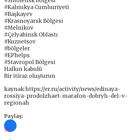
#Smolensk bölgesi
#Kalmıkya Cumhuriyeti
#Başkayev
#Krasnoyarsk Bölgesi
#Melnikov
#Çelyabinsk Oblastı
#Kuznetsov
#bölgeler
#EPhelps
#Stavropol Bölgesi
Halkın kabulü
Bir itiraz oluşturun
kaynak:https://er.ru/activity/news/edinaya-
rossiya-prodolzhaet-marafon-dobryh-del-v-
regionah
Paylaş: