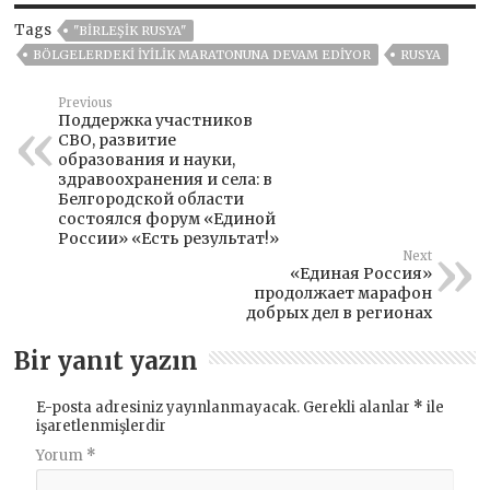
Tags
"BIRLEŞIK RUSYA"
BÖLGELERDEKI IYILIK MARATONUNA DEVAM EDIYOR
RUSYA
Previous
Поддержка участников
СВО, развитие
образования и науки,
здравоохранения и села: в
Белгородской области
состоялся форум «Единой
России» «Есть результат!»
Next
«Единая Россия»
продолжает марафон
добрых дел в регионах
Bir yanıt yazın
E-posta adresiniz yayınlanmayacak.
Gerekli alanlar
*
ile
işaretlenmişlerdir
Yorum
*