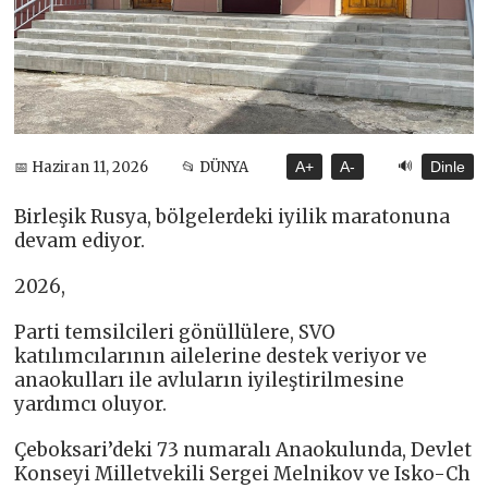
🔊
📅 Haziran 11, 2026
📂 DÜNYA
A+
A-
Dinle
Birleşik Rusya, bölgelerdeki iyilik maratonuna
devam ediyor.
2026,
Parti temsilcileri gönüllülere, SVO
katılımcılarının ailelerine destek veriyor ve
anaokulları ile avluların iyileştirilmesine
yardımcı oluyor.
Çeboksari’deki 73 numaralı Anaokulunda, Devlet
Konseyi Milletvekili Sergei Melnikov ve Isko-Ch