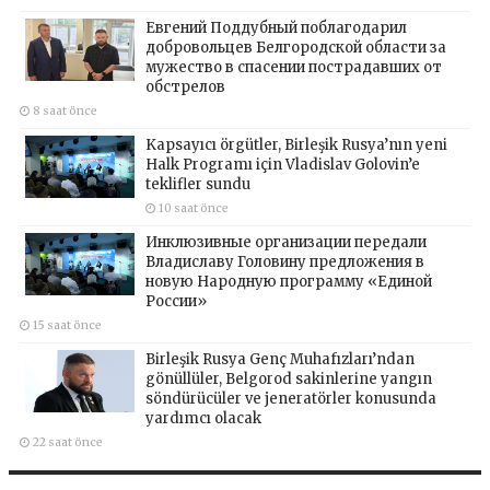
Евгений Поддубный поблагодарил
добровольцев Белгородской области за
мужество в спасении пострадавших от
обстрелов
8 saat önce
Kapsayıcı örgütler, Birleşik Rusya’nın yeni
Halk Programı için Vladislav Golovin’e
teklifler sundu
10 saat önce
Инклюзивные организации передали
Владиславу Головину предложения в
новую Народную программу «Единой
России»
15 saat önce
Birleşik Rusya Genç Muhafızları’ndan
gönüllüler, Belgorod sakinlerine yangın
söndürücüler ve jeneratörler konusunda
yardımcı olacak
22 saat önce