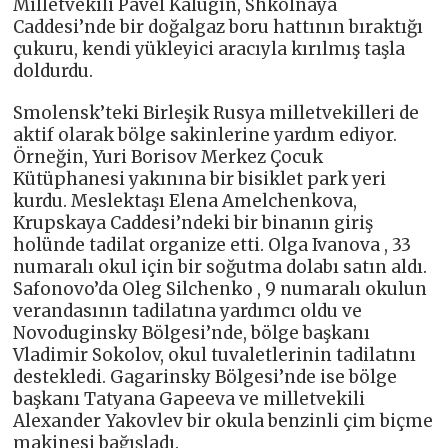
Milletvekili Pavel Kalugin, Shkolnaya
Caddesi’nde bir doğalgaz boru hattının bıraktığı
çukuru, kendi yükleyici aracıyla kırılmış taşla
doldurdu.
Smolensk’teki Birleşik Rusya milletvekilleri de
aktif olarak bölge sakinlerine yardım ediyor.
Örneğin, Yuri Borisov Merkez Çocuk
Kütüphanesi yakınına bir bisiklet park yeri
kurdu. Meslektaşı Elena Amelchenkova,
Krupskaya Caddesi’ndeki bir binanın giriş
holünde tadilat organize etti. Olga Ivanova , 33
numaralı okul için bir soğutma dolabı satın aldı.
Safonovo’da Oleg Silchenko , 9 numaralı okulun
verandasının tadilatına yardımcı oldu ve
Novoduginsky Bölgesi’nde, bölge başkanı
Vladimir Sokolov, okul tuvaletlerinin tadilatını
destekledi. Gagarinsky Bölgesi’nde ise bölge
başkanı Tatyana Gapeeva ve milletvekili
Alexander Yakovlev bir okula benzinli çim biçme
makinesi bağışladı.