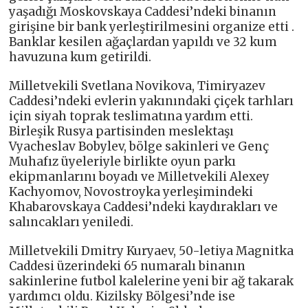
yaşadığı Moskovskaya Caddesi’ndeki binanın
girişine bir bank yerleştirilmesini organize etti .
Banklar kesilen ağaçlardan yapıldı ve 32 kum
havuzuna kum getirildi.
Milletvekili Svetlana Novikova, Timiryazev
Caddesi’ndeki evlerin yakınındaki çiçek tarhları
için siyah toprak teslimatına yardım etti.
Birleşik Rusya partisinden meslektaşı
Vyacheslav Bobylev, bölge sakinleri ve Genç
Muhafız üyeleriyle birlikte oyun parkı
ekipmanlarını boyadı ve Milletvekili Alexey
Kachyomov, Novostroyka yerleşimindeki
Khabarovskaya Caddesi’ndeki kaydırakları ve
salıncakları yeniledi.
Milletvekili Dmitry Kuryaev, 50-letiya Magnitka
Caddesi üzerindeki 65 numaralı binanın
sakinlerine futbol kalelerine yeni bir ağ takarak
yardımcı oldu. Kizilsky Bölgesi’nde ise