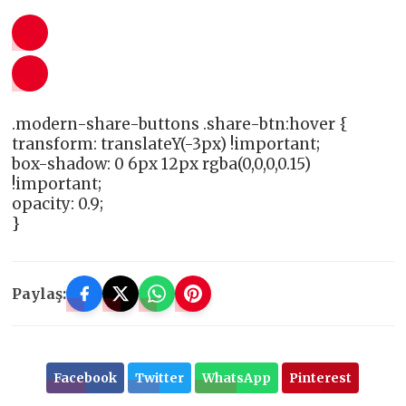
.modern-share-buttons .share-btn:hover {
transform: translateY(-3px) !important;
box-shadow: 0 6px 12px rgba(0,0,0,0.15)
!important;
opacity: 0.9;
}
Paylaş:
Facebook
Twitter
WhatsApp
Pinterest