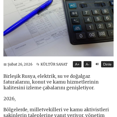
🔊
📅 Şubat 26, 2026
📂 KÜLTÜR SANAT
A+
A-
Dinle
Birleşik Rusya, elektrik, su ve doğalgaz
faturalarını, konut ve kamu hizmetlerinin
kalitesini izleme çabalarını genişletiyor.
2026,
Bölgelerde, milletvekilleri ve kamu aktivistleri
sakinlerin taleplerine yanıt veriyor, yönetim