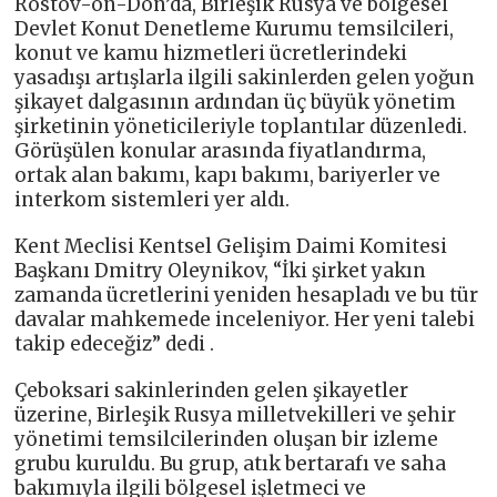
Rostov-on-Don’da, Birleşik Rusya ve bölgesel
Devlet Konut Denetleme Kurumu temsilcileri,
konut ve kamu hizmetleri ücretlerindeki
yasadışı artışlarla ilgili sakinlerden gelen yoğun
şikayet dalgasının ardından üç büyük yönetim
şirketinin yöneticileriyle toplantılar düzenledi.
Görüşülen konular arasında fiyatlandırma,
ortak alan bakımı, kapı bakımı, bariyerler ve
interkom sistemleri yer aldı.
Kent Meclisi Kentsel Gelişim Daimi Komitesi
Başkanı Dmitry Oleynikov, “İki şirket yakın
zamanda ücretlerini yeniden hesapladı ve bu tür
davalar mahkemede inceleniyor. Her yeni talebi
takip edeceğiz” dedi .
Çeboksari sakinlerinden gelen şikayetler
üzerine, Birleşik Rusya milletvekilleri ve şehir
yönetimi temsilcilerinden oluşan bir izleme
grubu kuruldu. Bu grup, atık bertarafı ve saha
bakımıyla ilgili bölgesel işletmeci ve