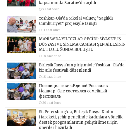
kapsamında Saratov’da açıldı
7 saat önce
Yoshkar-Ola’da Nikolai Valuev, “Sağlıklı
Cumhuriyet” projesiyle tanıştı
11 saat önce
MANİSA’DA YILDIZLAR GEÇİDİ: SİYASET, İŞ
DÜNYASI VE SİNEMA CAMİASI ŞEN AİLESİNİN
MUTLULUĞUNDA BULUŞTU
18 saat önce
Birleşik Rusya’nın girişimiyle Yoshkar-Ola’da
bir aile festivali düzenlendi
18 saat önce
По инициативе «Единой России» в
Йошкар-Оле состоялся семейный
фестиваль
20 saat önce
St. Petersburg’da, Birleşik Rusya Kadın
Hareketi, şehir genelinde kadınlara yönelik
destek programlarının geliştirilmesi için
öneriler hazırladı