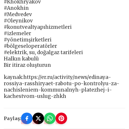
#Khokhryakov
#Anokhin
#Medvedev
#Oleynikov
#konutvealtyapıhizmetleri
#izlemeler
#yönetimşirketleri
#bölgeseloperatörler
#elektrik, su, doğalgaz tarifeleri
Halkın kabulü
Bir itiraz oluşturun
kaynak:https://er.ru/activity/news/edinaya-
rossiya-rasshiryaet-rabotu-po-kontrolyu-za-
nachisleniem-kommunalnyh-platezhej-i-
kachestvom-uslug-zhkh
Paylaş: