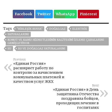
Facebook
Twitter
WhatsApp
Pinterest
Tags
"BIRLEŞIK RUSYA"
DOĞALGAZ
ELEKTRIK
FATURALARINI
KONUT VE KAMU HIZMETLERININ KALITESINI IZLEME ÇABALARINI
GENIŞLETIYOR
SU
SU VE DOĞALGAZ FATURALARINI
Previous
«Единая Россия»
расширяет работу по
контролю за начислением
коммунальных платежей и
качеством услуг ЖКХ
Next
«Единая Россия» в День
защитника Отечества
поздравила бойцов,
проходящих лечение в
госпиталях