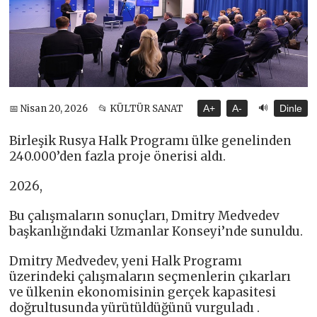
🔊
📅 Nisan 20, 2026
📂 KÜLTÜR SANAT
A+
A-
Dinle
Birleşik Rusya Halk Programı ülke genelinden
240.000’den fazla proje önerisi aldı.
2026,
Bu çalışmaların sonuçları, Dmitry Medvedev
başkanlığındaki Uzmanlar Konseyi’nde sunuldu.
Dmitry Medvedev, yeni Halk Programı
üzerindeki çalışmaların seçmenlerin çıkarları
ve ülkenin ekonomisinin gerçek kapasitesi
doğrultusunda yürütüldüğünü vurguladı .