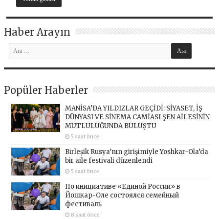
Haber Arayın
Popüler Haberler
MANİSA’DA YILDIZLAR GEÇİDİ: SİYASET, İŞ
DÜNYASI VE SİNEMA CAMİASI ŞEN AİLESİNİN
MUTLULUĞUNDA BULUŞTU
5 saat önce
Birleşik Rusya’nın girişimiyle Yoshkar-Ola’da
bir aile festivali düzenlendi
5 saat önce
По инициативе «Единой России» в
Йошкар-Оле состоялся семейный
фестиваль
8 saat önce