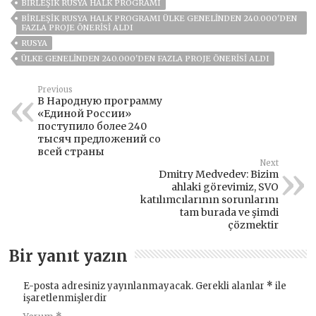
BIRLEŞIK RUSYA HALK PROGRAMI
BIRLEŞIK RUSYA HALK PROGRAMI ÜLKE GENELINDEN 240.000'DEN
FAZLA PROJE ÖNERISI ALDI
RUSYA
ÜLKE GENELINDEN 240.000'DEN FAZLA PROJE ÖNERISI ALDI
Previous
В Народную программу
«Единой России»
поступило более 240
тысяч предложений со
всей страны
Next
Dmitry Medvedev: Bizim
ahlaki görevimiz, SVO
katılımcılarının sorunlarını
tam burada ve şimdi
çözmektir
Bir yanıt yazın
E-posta adresiniz yayınlanmayacak.
Gerekli alanlar
*
ile
işaretlenmişlerdir