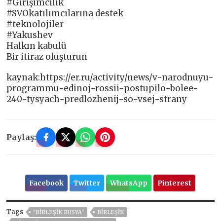
#Girişimcilik
#SVOkatılımcılarına destek
#teknolojiler
#Yakushev
Halkın kabulü
Bir itiraz oluşturun
kaynak:https://er.ru/activity/news/v-narodnuyu-
programmu-edinoj-rossii-postupilo-bolee-
240-tysyach-predlozhenij-so-vsej-strany
Paylaş:
Facebook
Twitter
WhatsApp
Pinterest
Tags
"BIRLEŞIK RUSYA"
BIRLEŞIK