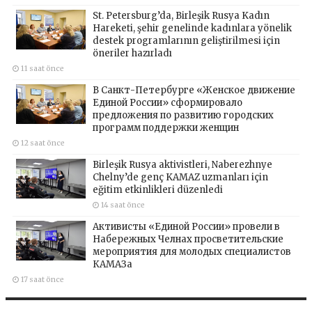
St. Petersburg’da, Birleşik Rusya Kadın
Hareketi, şehir genelinde kadınlara yönelik
destek programlarının geliştirilmesi için
öneriler hazırladı
11 saat önce
В Санкт-Петербурге «Женское движение
Единой России» сформировало
предложения по развитию городских
программ поддержки женщин
12 saat önce
Birleşik Rusya aktivistleri, Naberezhnye
Chelny’de genç KAMAZ uzmanları için
eğitim etkinlikleri düzenledi
14 saat önce
Активисты «Единой России» провели в
Набережных Челнах просветительские
мероприятия для молодых специалистов
КАМАЗа
17 saat önce