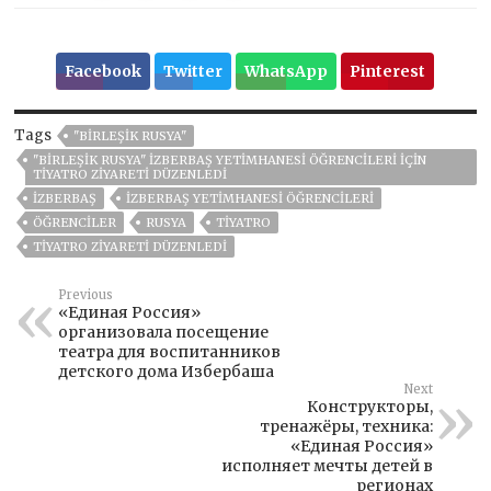
Facebook
Twitter
WhatsApp
Pinterest
Tags
"BIRLEŞIK RUSYA"
"BIRLEŞIK RUSYA" İZBERBAŞ YETIMHANESI ÖĞRENCILERI IÇIN
TIYATRO ZIYARETI DÜZENLEDI
İZBERBAŞ
İZBERBAŞ YETIMHANESI ÖĞRENCILERI
ÖĞRENCİLER
RUSYA
TİYATRO
TIYATRO ZIYARETI DÜZENLEDI
Previous
«Единая Россия»
организовала посещение
театра для воспитанников
детского дома Избербаша
Next
Конструкторы,
тренажёры, техника:
«Единая Россия»
исполняет мечты детей в
регионах