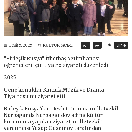
🔊
📅 Ocak 5, 2025
📂 KÜLTÜR SANAT
A+
A-
Dinle
“Birleşik Rusya” İzberbaş Yetimhanesi
öğrencileri için tiyatro ziyareti düzenledi
2025,
Genç konuklar Kumuk Müzik ve Drama
Tiyatrosu’nu ziyaret etti
Birleşik Rusya’dan Devlet Duması milletvekili
Nurbaganda Nurbagandov adına kültür
kurumuna yapılan ziyaret, milletvekili
yardımcısı Yusup Guseinov tarafından