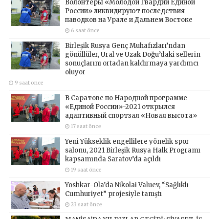
Волонтёры «Молодой Гвардии Единой
России» ликвидируют последствия
паводков на Урале и Дальнем Востоке
6 saat önce
Birleşik Rusya Genç Muhafızları’ndan
gönüllüler, Ural ve Uzak Doğu’daki sellerin
sonuçlarını ortadan kaldırmaya yardımcı
oluyor
9 saat önce
В Саратове по Народной программе
«Единой России»-2021 открылся
адаптивный спортзал «Новая высота»
17 saat önce
Yeni Yükseklik engellilere yönelik spor
salonu, 2021 Birleşik Rusya Halk Programı
kapsamında Saratov’da açıldı
19 saat önce
Yoshkar-Ola’da Nikolai Valuev, “Sağlıklı
Cumhuriyet” projesiyle tanıştı
23 saat önce