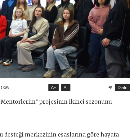
🔊
NDEM
A+
A-
Dinle
 “Mentorlerim” projesinin ikinci sezonunu
 desteği merkezinin esaslarına göre hayata