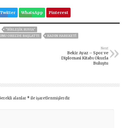
Twitter
WhatsApp
Pinterest
"BIRLEŞIK RUSYA"
NUNU OREL'DE BAŞLATTI
KADIN HAREKETI
Next
Bekir Ayaz – Spor ve
Diplomasi Kitabı Okurla
Buluştu
Gerekli alanlar
*
ile işaretlenmişlerdir