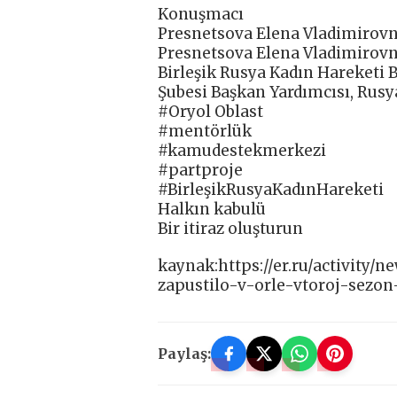
Konuşmacı
Presnetsova Elena Vladimirov
Presnetsova Elena Vladimirov
Birleşik Rusya Kadın Hareketi 
Şubesi Başkan Yardımcısı, Rusya
#Oryol Oblast
#mentörlük
#kamudestekmerkezi
#partproje
#BirleşikRusyaKadınHareketi
Halkın kabulü
Bir itiraz oluşturun
kaynak:https://er.ru/activity/
zapustilo-v-orle-vtoroj-sezo
Paylaş: