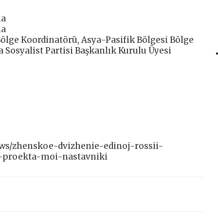
na
na
Bölge Koordinatörü, Asya-Pasifik Bölgesi Bölge
 Sosyalist Partisi Başkanlık Kurulu Üyesi
news/zhenskoe-dvizhenie-edinoj-rossii-
n-proekta-moi-nastavniki