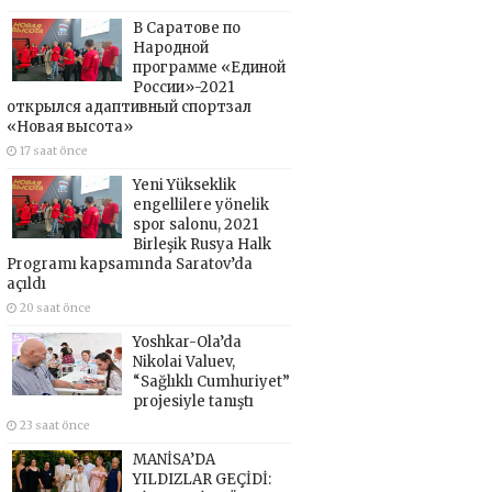
В Саратове по
Народной
программе «Единой
России»-2021
открылся адаптивный спортзал
«Новая высота»
17 saat önce
Yeni Yükseklik
engellilere yönelik
spor salonu, 2021
Birleşik Rusya Halk
Programı kapsamında Saratov’da
açıldı
20 saat önce
Yoshkar-Ola’da
Nikolai Valuev,
“Sağlıklı Cumhuriyet”
projesiyle tanıştı
23 saat önce
MANİSA’DA
YILDIZLAR GEÇİDİ: