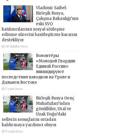
Vladimir Saibel:
Birleşik Rusya,
Çalışma Bakanlığı’nın
eski SVO
katılımcılarının sosyal sözleşme
edinme sürecini basitleştirme kararını
destekliyor
18 dakika önce
Волонтёры
«Молодой Гвардии
Единой России»
ликвидируют
последствия паводков на Урале и
Дальнем Востоке
7 saat önce
Birleşik Rusya Genç
Muhafızları’ndan
gönüllüler, Ural ve
Uzak Doğu’daki
sellerin sonuçlarını ortadan
kaldırmaya yardımcı oluyor
9 saat önce