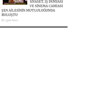
SİYASET, İŞ DÜNYASI
VE SİNEMA CAMİASI
ŞEN AİLESİNİN MUTLULUĞUNDA
BULUŞTU
1 gün önce