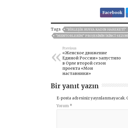
Facebook
Tags
"BIRLEŞIK RUSYA KADIN HAREKETI"
"MENTORLERIM" PROJESININ IKINCI SEZO
Previous
«Женское движение
Единой России» запустило
в Орле второй сезон
проекта «Мои
наставники»
Bir yanıt yazın
E-posta adresiniz yayınlanmayacak.
Yorum
*