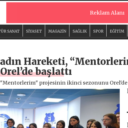
Reklam Alanı
ÜR SANAT
SİYASET
MAGAZİN
SAĞLIK
SPOR
EĞİTİM
Kadın Hareketi, “Mentorler
Orel’de başlattı
 "Mentorlerim" projesinin ikinci sezonunu Orel'de 