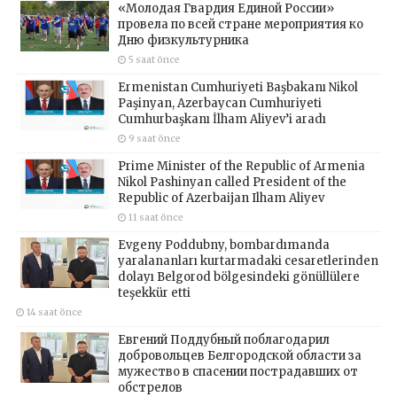
«Молодая Гвардия Единой России»
провела по всей стране мероприятия ко
Дню физкультурника
5 saat önce
Ermenistan Cumhuriyeti Başbakanı Nikol
Paşinyan, Azerbaycan Cumhuriyeti
Cumhurbaşkanı İlham Aliyev’i aradı
9 saat önce
Prime Minister of the Republic of Armenia
Nikol Pashinyan called President of the
Republic of Azerbaijan Ilham Aliyev
11 saat önce
Evgeny Poddubny, bombardımanda
yaralananları kurtarmadaki cesaretlerinden
dolayı Belgorod bölgesindeki gönüllülere
teşekkür etti
14 saat önce
Евгений Поддубный поблагодарил
добровольцев Белгородской области за
мужество в спасении пострадавших от
обстрелов