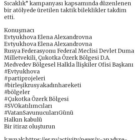
Sıcaklık” kampanyası kapsamında düzenlenen
bir atölyede üretilen taktik bileklikler takdim
etti.
Konuşmacı
Evtyukhova Elena Alexandrovna
Evtyukhova Elena Alexandrovna
Rusya Federasyonu Federal Meclisi Devlet Duma
Milletvekili, Çukotka Özerk Bölgesi D.A.
Medvedev Bölgesel Halkla İlişkiler Ofisi Başkanı
#Evtyukhova
#partiprojeleri
#birleşikrusyakadınhareketi
#bölgeler
#Çukotka Özerk Bölgesi
#SVOkatılımcıları
#VatanSavunucularıGünü
Halkın kabulü
Bir itiraz oluşturun
kaynak:https://er.ru/activity/news/v-anadyre-