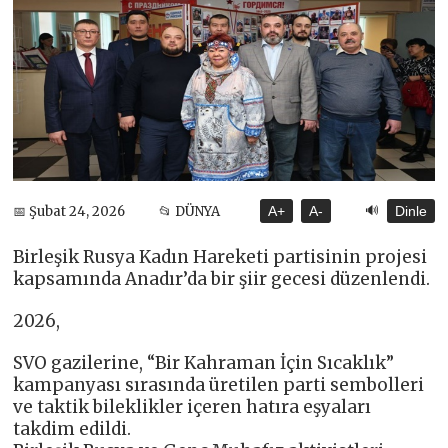
🔊
📅 Şubat 24, 2026
📂 DÜNYA
A+
A-
Dinle
Birleşik Rusya Kadın Hareketi partisinin projesi
kapsamında Anadır’da bir şiir gecesi düzenlendi.
2026,
SVO gazilerine, “Bir Kahraman İçin Sıcaklık”
kampanyası sırasında üretilen parti sembolleri
ve taktik bileklikler içeren hatıra eşyaları
takdim edildi.