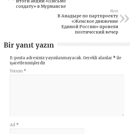
итоги акции «Письмо
солдату» в Мурманске
Next
В Анадыре по партпроекту
«Женское движение
Единой России» провели
поэтический вечер
Bir yanıt yazın
E-posta adresiniz yayınlanmayacak.
Gerekli alanlar
*
ile
işaretlenmişlerdir
Yorum
*
Ad
*