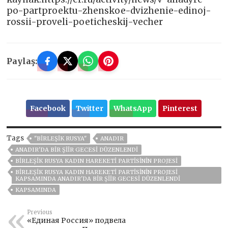
po-partproektu-zhenskoe-dvizhenie-edinoj-
rossii-proveli-poeticheskij-vecher
Paylaş:
Facebook
Twitter
WhatsApp
Pinterest
Tags
"BIRLEŞIK RUSYA"
ANADIR
ANADIR'DA BIR ŞIIR GECESI DÜZENLENDI
BIRLEŞIK RUSYA KADIN HAREKETI PARTISININ PROJESI
BIRLEŞIK RUSYA KADIN HAREKETI PARTISININ PROJESI
KAPSAMINDA ANADIR'DA BIR ŞIIR GECESI DÜZENLENDI
KAPSAMINDA
Previous
«Единая Россия» подвела