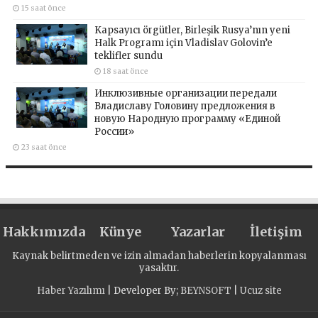
15 saat önce
Kapsayıcı örgütler, Birleşik Rusya’nın yeni
Halk Programı için Vladislav Golovin’e
teklifler sundu
18 saat önce
Инклюзивные организации передали
Владиславу Головину предложения в
новую Народную программу «Единой
России»
23 saat önce
Hakkımızda
Künye
Yazarlar
İletişim
Kaynak belirtmeden ve izin almadan haberlerin kopyalanması
yasaktır.
Haber Yazılımı
| Developer By;
BEYNSOFT
|
Ucuz site