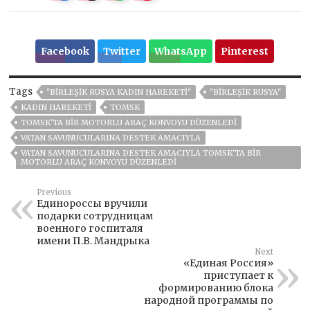
Facebook
Twitter
WhatsApp
Pinterest
Tags
"BIRLEŞIK RUSYA KADIN HAREKETI"
"BIRLEŞIK RUSYA"
KADIN HAREKETI
TOMSK
TOMSK'TA BIR MOTORLU ARAÇ KONVOYU DÜZENLEDI
VATAN SAVUNUCULARINA DESTEK AMACIYLA
VATAN SAVUNUCULARINA DESTEK AMACIYLA TOMSK'TA BIR
MOTORLU ARAÇ KONVOYU DÜZENLEDI
Previous
Единороссы вручили
подарки сотрудницам
военного госпиталя
имени П.В. Мандрыка
Next
«Единая Россия»
приступает к
формированию блока
народной программы по