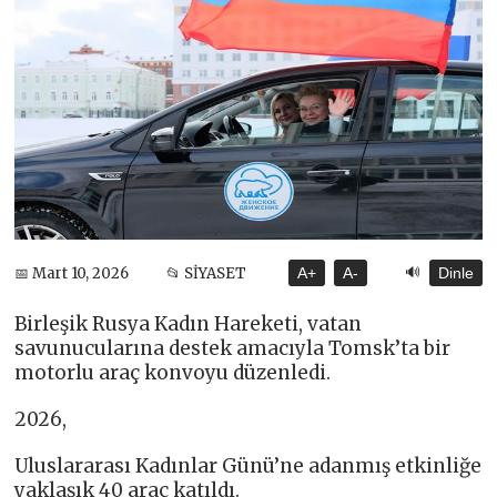
🔊
📅 Mart 10, 2026
📂 SİYASET
A+
A-
Dinle
Birleşik Rusya Kadın Hareketi, vatan
savunucularına destek amacıyla Tomsk’ta bir
motorlu araç konvoyu düzenledi.
2026,
Uluslararası Kadınlar Günü’ne adanmış etkinliğe
yaklaşık 40 araç katıldı.