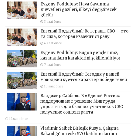
Evgeny Poddubny: Hava Savunma
Kuvvetleri gazileri, ülkeyi değiştirecek
güçtür
3 saat önce
Евгений Поддубный: Ветераны СВО — это
та сила, которая изменит страну
6 saat önce
Evgeny Poddubny: Bugün gençlerimiz,
kazananların karakterini şekillendiriyor
7 saat önce
Евгений Поддубный: Сегодня у нашей
молодёжи куётся характер победителей
10 saat önce
Владимир Сайбель: В «Единой России»
поддерживают решение Минтруда
упростить для бывших участников СВО
получение соцконтракта
12 saat önce
Vladimir Saibel: Birleşik Rusya, Çalışma
Bakanlığı’nın eski SVO katılımcılarının