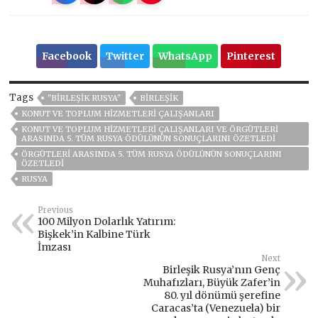
Facebook
Twitter
WhatsApp
Pinterest
Tags
"BIRLEŞIK RUSYA"
BIRLEŞIK
KONUT VE TOPLUM HIZMETLERI ÇALIŞANLARI
KONUT VE TOPLUM HIZMETLERI ÇALIŞANLARI VE ÖRGÜTLERI
ARASINDA 5. TÜM RUSYA ÖDÜLÜNÜN SONUÇLARINI ÖZETLEDI
ÖRGÜTLERI ARASINDA 5. TÜM RUSYA ÖDÜLÜNÜN SONUÇLARINI
ÖZETLEDI
RUSYA
Previous
100 Milyon Dolarlık Yatırım:
Bişkek’in Kalbine Türk
İmzası
Next
Birleşik Rusya’nın Genç
Muhafızları, Büyük Zafer’in
80. yıl dönümü şerefine
Caracas’ta (Venezuela) bir