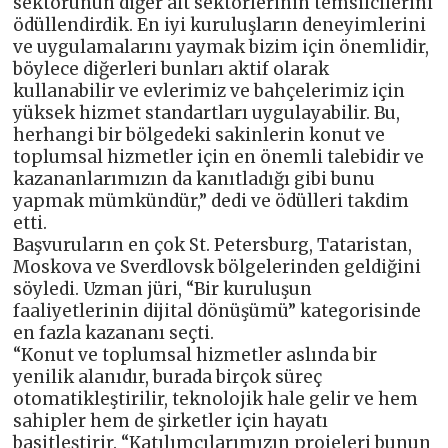
sektörünün diğer alt sektörlerinin temsilcilerini
ödüllendirdik. En iyi kuruluşların deneyimlerini
ve uygulamalarını yaymak bizim için önemlidir,
böylece diğerleri bunları aktif olarak
kullanabilir ve evlerimiz ve bahçelerimiz için
yüksek hizmet standartları uygulayabilir. Bu,
herhangi bir bölgedeki sakinlerin konut ve
toplumsal hizmetler için en önemli talebidir ve
kazananlarımızın da kanıtladığı gibi bunu
yapmak mümkündür,” dedi ve ödülleri takdim
etti.
Başvuruların en çok St. Petersburg, Tataristan,
Moskova ve Sverdlovsk bölgelerinden geldiğini
söyledi. Uzman jüri, “Bir kuruluşun
faaliyetlerinin dijital dönüşümü” kategorisinde
en fazla kazananı seçti.
“Konut ve toplumsal hizmetler aslında bir
yenilik alanıdır, burada birçok süreç
otomatikleştirilir, teknolojik hale gelir ve hem
sahipler hem de şirketler için hayatı
basitleştirir. “Katılımcılarımızın projeleri bunun