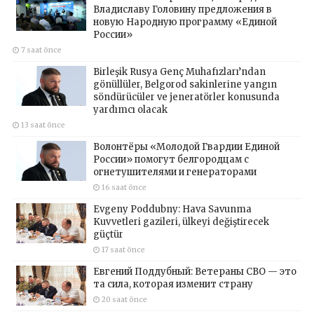
Владиславу Головину предложения в
новую Народную программу «Единой
России»
7 saat önce
Birleşik Rusya Genç Muhafızları’ndan
gönüllüler, Belgorod sakinlerine yangın
söndürücüler ve jeneratörler konusunda
yardımcı olacak
13 saat önce
Волонтёры «Молодой Гвардии Единой
России» помогут белгородцам с
огнетушителями и генераторами
16 saat önce
Evgeny Poddubny: Hava Savunma
Kuvvetleri gazileri, ülkeyi değiştirecek
güçtür
17 saat önce
Евгений Поддубный: Ветераны СВО — это
та сила, которая изменит страну
20 saat önce