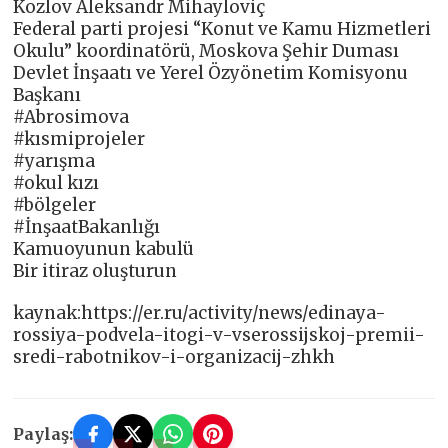
Kozlov Aleksandr Mihayloviç
Federal parti projesi “Konut ve Kamu Hizmetleri
Okulu” koordinatörü, Moskova Şehir Duması
Devlet İnşaatı ve Yerel Özyönetim Komisyonu
Başkanı
#Abrosimova
#kısmiprojeler
#yarışma
#okul kızı
#bölgeler
#İnşaatBakanlığı
Kamuoyunun kabulü
Bir itiraz oluşturun
kaynak:https://er.ru/activity/news/edinaya-
rossiya-podvela-itogi-v-vserossijskoj-premii-
sredi-rabotnikov-i-organizacij-zhkh
Paylaş: