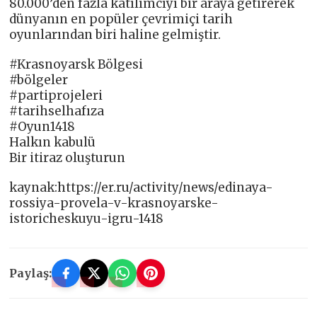
80.000’den fazla katılımcıyı bir araya getirerek
dünyanın en popüler çevrimiçi tarih
oyunlarından biri haline gelmiştir.
#Krasnoyarsk Bölgesi
#bölgeler
#partiprojeleri
#tarihselhafıza
#Oyun1418
Halkın kabulü
Bir itiraz oluşturun
kaynak:https://er.ru/activity/news/edinaya-
rossiya-provela-v-krasnoyarske-
istoricheskuyu-igru-1418
Paylaş: