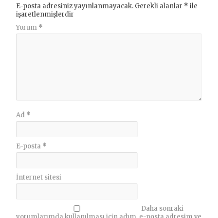
E-posta adresiniz yayınlanmayacak.
Gerekli alanlar
*
ile
işaretlenmişlerdir
Yorum
*
Ad
*
E-posta
*
İnternet sitesi
Daha sonraki
yorumlarımda kullanılması için adım, e-posta adresim ve