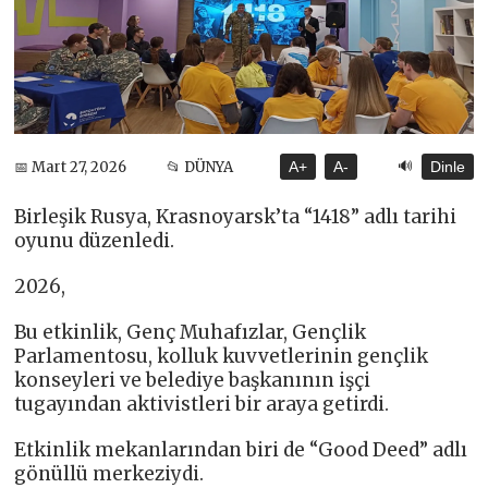
🔊
📅 Mart 27, 2026
📂 DÜNYA
A+
A-
Dinle
Birleşik Rusya, Krasnoyarsk’ta “1418” ​​adlı tarihi
oyunu düzenledi.
2026,
Bu etkinlik, Genç Muhafızlar, Gençlik
Parlamentosu, kolluk kuvvetlerinin gençlik
konseyleri ve belediye başkanının işçi
tugayından aktivistleri bir araya getirdi.
Etkinlik mekanlarından biri de “Good Deed” adlı
gönüllü merkeziydi.