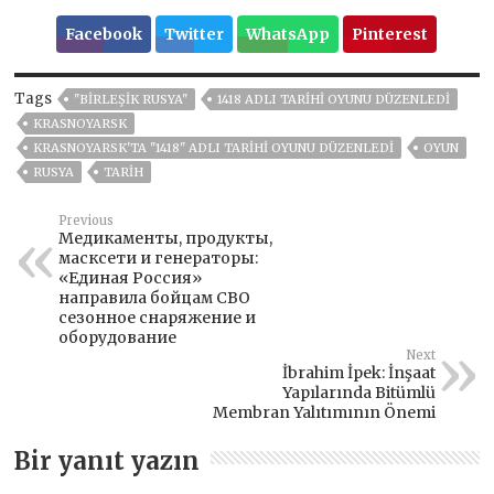
Facebook
Twitter
WhatsApp
Pinterest
Tags
"BIRLEŞIK RUSYA"
1418 ​​ADLI TARIHI OYUNU DÜZENLEDI
KRASNOYARSK
KRASNOYARSK'TA "1418" ​​ADLI TARIHI OYUNU DÜZENLEDI
OYUN
RUSYA
TARİH
Previous
Медикаменты, продукты,
масксети и генераторы:
«Единая Россия»
направила бойцам СВО
сезонное снаряжение и
оборудование
Next
İbrahim İpek: İnşaat
Yapılarında Bitümlü
Membran Yalıtımının Önemi
Bir yanıt yazın