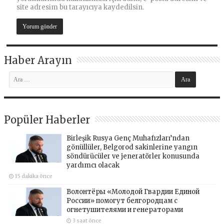
site adresim bu tarayıcıya kaydedilsin.
Haber Arayın
Popüler Haberler
Birleşik Rusya Genç Muhafızları’ndan
gönüllüler, Belgorod sakinlerine yangın
söndürücüler ve jeneratörler konusunda
yardımcı olacak
15 dakika önce
Волонтёры «Молодой Гвардии Единой
России» помогут белгородцам с
огнетушителями и генераторами
3 saat önce