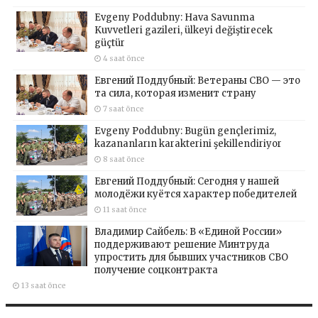
Evgeny Poddubny: Hava Savunma
Kuvvetleri gazileri, ülkeyi değiştirecek
güçtür
4 saat önce
Евгений Поддубный: Ветераны СВО — это
та сила, которая изменит страну
7 saat önce
Evgeny Poddubny: Bugün gençlerimiz,
kazananların karakterini şekillendiriyor
8 saat önce
Евгений Поддубный: Сегодня у нашей
молодёжи куётся характер победителей
11 saat önce
Владимир Сайбель: В «Единой России»
поддерживают решение Минтруда
упростить для бывших участников СВО
получение соцконтракта
13 saat önce