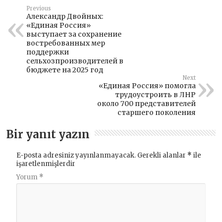
Previous
Александр Двойных:
«Единая Россия»
выступает за сохранение
востребованных мер
поддержки
сельхозпроизводителей в
бюджете на 2025 год
Next
«Единая Россия» помогла
трудоустроить в ЛНР
около 700 представителей
старшего поколения
Bir yanıt yazın
E-posta adresiniz yayınlanmayacak.
Gerekli alanlar
*
ile
işaretlenmişlerdir
Yorum
*