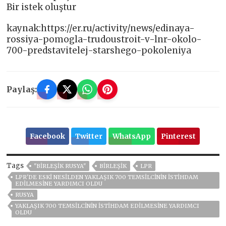
Bir istek oluştur
kaynak:https://er.ru/activity/news/edinaya-
rossiya-pomogla-trudoustroit-v-lnr-okolo-
700-predstavitelej-starshego-pokoleniya
Paylaş:
Facebook
Twitter
WhatsApp
Pinterest
Tags
"BIRLEŞIK RUSYA"
BIRLEŞIK
LPR
LPR'DE ESKI NESILDEN YAKLAŞIK 700 TEMSILCININ ISTIHDAM
EDILMESINE YARDIMCI OLDU
RUSYA
YAKLAŞIK 700 TEMSILCININ ISTIHDAM EDILMESINE YARDIMCI
OLDU