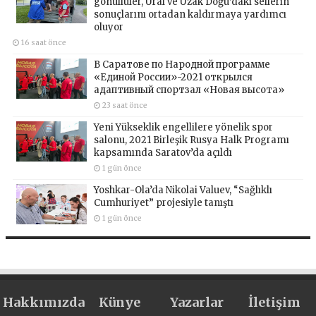
gönüllüler, Ural ve Uzak Doğu’daki sellerin
sonuçlarını ortadan kaldırmaya yardımcı
oluyor
16 saat önce
В Саратове по Народной программе
«Единой России»-2021 открылся
адаптивный спортзал «Новая высота»
23 saat önce
Yeni Yükseklik engellilere yönelik spor
salonu, 2021 Birleşik Rusya Halk Programı
kapsamında Saratov’da açıldı
1 gün önce
Yoshkar-Ola’da Nikolai Valuev, “Sağlıklı
Cumhuriyet” projesiyle tanıştı
1 gün önce
Hakkımızda
Künye
Yazarlar
İletişim