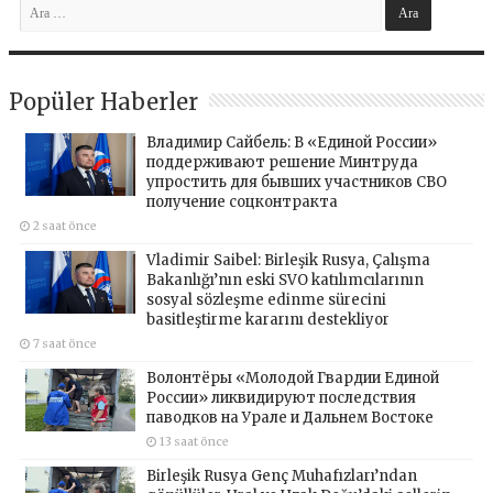
Popüler Haberler
Владимир Сайбель: В «Единой России»
поддерживают решение Минтруда
упростить для бывших участников СВО
получение соцконтракта
2 saat önce
Vladimir Saibel: Birleşik Rusya, Çalışma
Bakanlığı’nın eski SVO katılımcılarının
sosyal sözleşme edinme sürecini
basitleştirme kararını destekliyor
7 saat önce
Волонтёры «Молодой Гвардии Единой
России» ликвидируют последствия
паводков на Урале и Дальнем Востоке
13 saat önce
Birleşik Rusya Genç Muhafızları’ndan