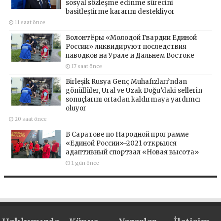
sosyal sözleşme edinme sürecini
basitleştirme kararını destekliyor
11 saat önce
Волонтёры «Молодой Гвардии Единой
России» ликвидируют последствия
паводков на Урале и Дальнем Востоке
17 saat önce
Birleşik Rusya Genç Muhafızları’ndan
gönüllüler, Ural ve Uzak Doğu’daki sellerin
sonuçlarını ortadan kaldırmaya yardımcı
oluyor
20 saat önce
В Саратове по Народной программе
«Единой России»-2021 открылся
адаптивный спортзал «Новая высота»
1 gün önce