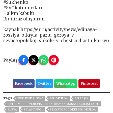
#Sukhenko
#SVOkatılımcıları
Halkın kabulü
Bir itiraz oluşturun
kaynak:https://er.ru/activity/news/edinaya-
rossiya-otkryla-partu-geroya-v-
sevastopolskoj-shkole-v-chest-uchastnika-svo
Paylaş:
Facebook
Twitter
WhatsApp
Pinterest
Tags
"BIRLEŞIK RUSYA"
BIR OKULDA
BIRLEŞIK
KATILIMCISI ONURUNA BIR KAHRAMAN MASASI AÇILIŞI YAPTI
RUSYA
SEVASTOPOL
SEVASTOPOL'DEKI BIR OKULDA