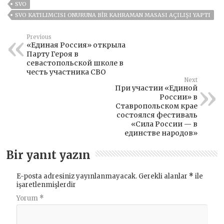
SVO
SVO KATILIMCISI ONURUNA BIR KAHRAMAN MASASI AÇILIŞI YAPTI
Previous
«Единая Россия» открыла
Парту Героя в
севастопольской школе в
честь участника СВО
Next
При участии «Единой
России» в
Ставропольском крае
состоялся фестиваль
«Сила России — в
единстве народов»
Bir yanıt yazın
E-posta adresiniz yayınlanmayacak.
Gerekli alanlar
*
ile
işaretlenmişlerdir
Yorum
*