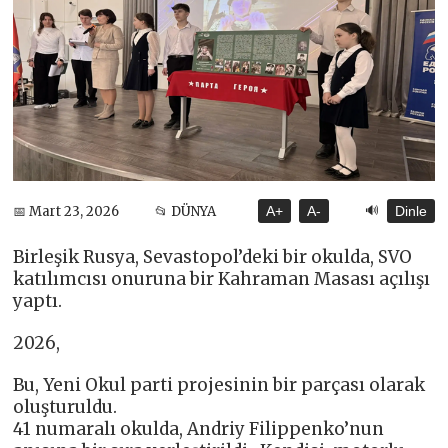
🔊
📅 Mart 23, 2026
📂 DÜNYA
A+
A-
Dinle
Birleşik Rusya, Sevastopol’deki bir okulda, SVO
katılımcısı onuruna bir Kahraman Masası açılışı
yaptı.
2026,
Bu, Yeni Okul parti projesinin bir parçası olarak
oluşturuldu.
41 numaralı okulda, Andriy Filippenko’nun