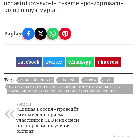
uchastnikov-svo-i-ih-semej-po-voprosam-
polucheniya-vyplat
Paylaş:
Facebook
Twitter
WhatsApp
Pinterest
Tags
"BIRLEŞIK RUSYA"
BIRLEŞIK
RUSYA
SVO
SVO KATILIMCILARI VE AILELERI IÇIN ÖDEME ALMA ILE ILGILI
KONULARDA TEK GÜNLÜK BIR RESEPSIYON DÜZENLEYECEK
Previous
«Единая Россия» проведёт
единый день приёма
участников СВО и их семей
по вопросам получения
выплат
Next