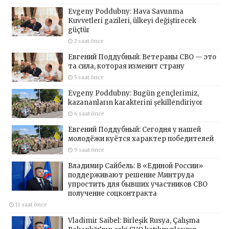
Evgeny Poddubny: Hava Savunma
Kuvvetleri gazileri, ülkeyi değiştirecek
güçtür
2 saat önce
Евгений Поддубный: Ветераны СВО — это
та сила, которая изменит страну
5 saat önce
Evgeny Poddubny: Bugün gençlerimiz,
kazananların karakterini şekillendiriyor
6 saat önce
Евгений Поддубный: Сегодня у нашей
молодёжи куётся характер победителей
9 saat önce
Владимир Сайбель: В «Единой России»
поддерживают решение Минтруда
упростить для бывших участников СВО
получение соцконтракта
11 saat önce
Vladimir Saibel: Birleşik Rusya, Çalışma