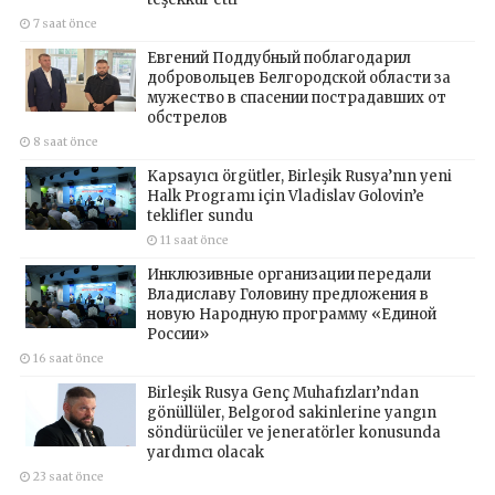
7 saat önce
Евгений Поддубный поблагодарил
добровольцев Белгородской области за
мужество в спасении пострадавших от
обстрелов
8 saat önce
Kapsayıcı örgütler, Birleşik Rusya’nın yeni
Halk Programı için Vladislav Golovin’e
teklifler sundu
11 saat önce
Инклюзивные организации передали
Владиславу Головину предложения в
новую Народную программу «Единой
России»
16 saat önce
Birleşik Rusya Genç Muhafızları’ndan
gönüllüler, Belgorod sakinlerine yangın
söndürücüler ve jeneratörler konusunda
yardımcı olacak
23 saat önce