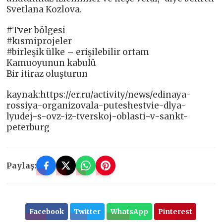
Svetlana Kozlova.
#Tver bölgesi
#kısmiprojeler
#birleşik ülke – erişilebilir ortam
Kamuoyunun kabulü
Bir itiraz oluşturun
kaynak:https://er.ru/activity/news/edinaya-
rossiya-organizovala-puteshestvie-dlya-
lyudej-s-ovz-iz-tverskoj-oblasti-v-sankt-
peterburg
Paylaş:
Facebook
Twitter
WhatsApp
Pinterest