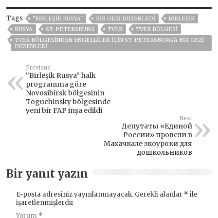
Tags
"BIRLEŞIK RUSYA"
BIR GEZI DÜZENLEDI
BIRLEŞIK
RUSYA
ST. PETERSBURG
TVER
TVER BÖLGESI
TVER BÖLGESINDEN ENGELLILER IÇIN ST. PETERSBURG'A BIR GEZI
DÜZENLEDI
Previous
“Birleşik Rusya” halk
programına göre
Novosibirsk bölgesinin
Toguchinsky bölgesinde
yeni bir FAP inşa edildi
Next
Депутаты «Единой
России» провели в
Махачкале экоуроки для
дошкольников
Bir yanıt yazın
E-posta adresiniz yayınlanmayacak.
Gerekli alanlar
*
ile
işaretlenmişlerdir
Yorum
*