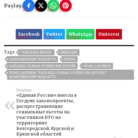
Paylaş:
Facebook
Twitter
WhatsApp
Pinterest
Tags
"BIRLEŞIK RUSYA"
BIRLEŞIK
KAMPANYASINI BAŞLATTI
RUSYA
SAĞLIKLI OLMAK DOĞRU BIR ŞEYDIR
ÜLKE ÇAPINDA
ÜLKE ÇAPINDA "SAĞLIKLI OLMAK DOĞRU BIR ŞEYDIR"
KAMPANYASINI BAŞLATTI
Previous
«Единая Россия» внесла в
Госдуму законопроекты,
распространяющие
социальные льготы на
участников КТО на
территориях
Белгородской, Курской и
Брянской областей