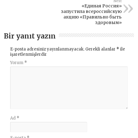
Next
«Единая Россия»
запустила всероссийскую
акцию «Правильно быть
здоровым»
Bir yanıt yazın
E-posta adresiniz yayınlanmayacak.
Gerekli alanlar
*
ile
işaretlenmişlerdir
Yorum
*
Ad
*
E-posta
*