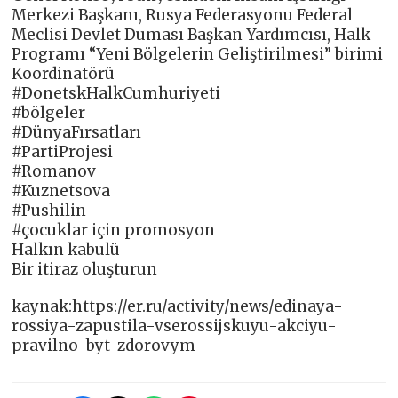
Merkezi Başkanı, Rusya Federasyonu Federal
Meclisi Devlet Duması Başkan Yardımcısı, Halk
Programı “Yeni Bölgelerin Geliştirilmesi” birimi
Koordinatörü
#DonetskHalkCumhuriyeti
#bölgeler
#DünyaFırsatları
#PartiProjesi
#Romanov
#Kuznetsova
#Pushilin
#çocuklar için promosyon
Halkın kabulü
Bir itiraz oluşturun
kaynak:https://er.ru/activity/news/edinaya-
rossiya-zapustila-vserossijskuyu-akciyu-
pravilno-byt-zdorovym