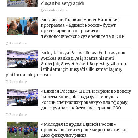
oluşan bir sergi açıldı
25 dakika önce
Владислав Головин: Новая Народная
программа «Единой России» будет
ориентирована на развитие
технологического суверенитета и ОПК
3 saat önce
Birleşik Rusya Partisi, Rusya Federasyonu
Merkez Bankası ve iş arama hizmeti
SuperJob, Sovyet Askeri Bölgesi gazilerinin
istihdamı için Rusya’da ilk uzmanlaşmış
platformu oluşturacak
3 saat önce
«Единая Россия», ЦБСТ и сервис по поиску
работы SuperJob создадут первую в
России специализированную платформу
для трудоустройства ветеранов СВО
7 saat önce
«Молодая Гвардия Единой России»
провела по всей стране мероприятия ко
Дню физкультурника