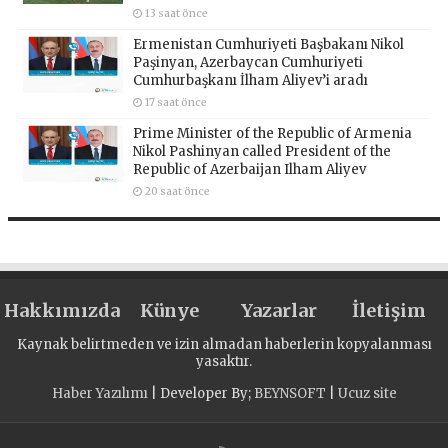
13 saat önce
Ermenistan Cumhuriyeti Başbakanı Nikol
Paşinyan, Azerbaycan Cumhuriyeti
Cumhurbaşkanı İlham Aliyev’i aradı
17 saat önce
Prime Minister of the Republic of Armenia
Nikol Pashinyan called President of the
Republic of Azerbaijan Ilham Aliyev
20 saat önce
Hakkımızda
Künye
Yazarlar
İletişim
Kaynak belirtmeden ve izin almadan haberlerin kopyalanması
yasaktır.
Haber Yazılımı
| Developer By;
BEYNSOFT
|
Ucuz site