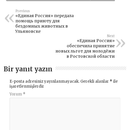
Previous
«Единая Россия» передала
помощь приюту для
бездомных животных в
Ульяновске
Next
«Единая Россия»
обеспечила принятие
новых льгот для молодёжи
в Ростовской области
Bir yanıt yazın
E-posta adresiniz yayınlanmayacak.
Gerekli alanlar
*
ile
işaretlenmişlerdir
Yorum
*