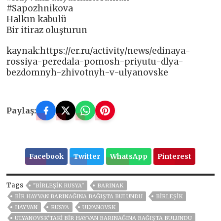
#Sapozhnikova
Halkın kabulü
Bir itiraz oluşturun
kaynak:https://er.ru/activity/news/edinaya-
rossiya-peredala-pomosh-priyutu-dlya-
bezdomnyh-zhivotnyh-v-ulyanovske
Paylaş:
Facebook
Twitter
WhatsApp
Pinterest
Tags
"BIRLEŞIK RUSYA"
BARINAK
BIR HAYVAN BARINAĞINA BAĞIŞTA BULUNDU
BIRLEŞIK
HAYVAN
RUSYA
ULYANOVSK
ULYANOVSK'TAKI BIR HAYVAN BARINAĞINA BAĞIŞTA BULUNDU