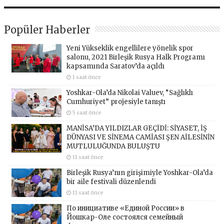
Popüler Haberler
Yeni Yükseklik engellilere yönelik spor
salonu, 2021 Birleşik Rusya Halk Programı
kapsamında Saratov’da açıldı
1 saat önce
Yoshkar-Ola’da Nikolai Valuev, “Sağlıklı
Cumhuriyet” projesiyle tanıştı
5 saat önce
MANİSA’DA YILDIZLAR GEÇİDİ: SİYASET, İŞ
DÜNYASI VE SİNEMA CAMİASI ŞEN AİLESİNİN
MUTLULUĞUNDA BULUŞTU
11 saat önce
Birleşik Rusya’nın girişimiyle Yoshkar-Ola’da
bir aile festivali düzenlendi
11 saat önce
По инициативе «Единой России» в
Йошкар-Оле состоялся семейный