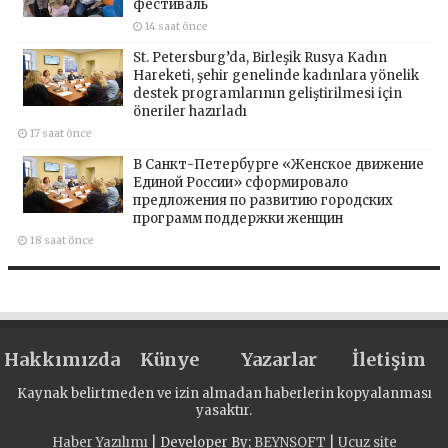
фестиваль
14 saat önce
St. Petersburg’da, Birleşik Rusya Kadın
Hareketi, şehir genelinde kadınlara yönelik
destek programlarının geliştirilmesi için
öneriler hazırladı
17 saat önce
В Санкт-Петербурге «Женское движение
Единой России» сформировало
предложения по развитию городских
программ поддержки женщин
18 saat önce
Hakkımızda
Künye
Yazarlar
İletişim
Kaynak belirtmeden ve izin almadan haberlerin kopyalanması
yasaktır.
Haber Yazılımı
| Developer By;
BEYNSOFT
|
Ucuz site