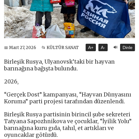
🔊
📅 Mart 27, 2026
📂 KÜLTÜR SANAT
A+
A-
Dinle
Birleşik Rusya, Ulyanovsk’taki bir hayvan
barınağına bağışta bulundu.
2026,
“Gerçek Dost” kampanyası, “Hayvan Dünyasını
Koruma” parti projesi tarafından düzenlendi.
Birleşik Rusya partisinin birincil şube sekreteri
Tatyana Sapozhnikova ve çocuklar, “İyilik Yolu”
barınağına kuru gıda, tahıl, et artıkları ve
oyuncaklar götürdü.