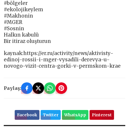
#bölgeler
#ekolojikeylem
#Makhonin
#‎MGER
#Sosnin
Halkın kabulü
Bir itiraz oluşturun
kaynak:https://er.ru/activity/news/aktivisty-
edinoj-rossii-i-mger-vysadili-derevya-u-
novogo-vizit-centra-gorki-v-permskom-krae
Paylaş:
Facebook
Twitter
WhatsApp
Pinterest