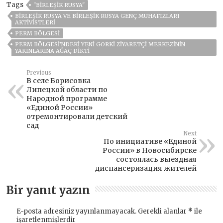
Tags
"BIRLEŞIK RUSYA"
BIRLEŞIK RUSYA VE BIRLEŞIK RUSYA GENÇ MUHAFIZLARI
AKTIVISTLERI
PERM BÖLGESI
PERM BÖLGESI'NDEKI YENI GORKI ZIYARETÇI MERKEZININ
YAKINLARINA AĞAÇ DIKTI
Previous
В селе Борисовка
Липецкой области по
Народной программе
«Единой России»
отремонтировали детский
сад
Next
По инициативе «Единой
России» в Новосибирске
состоялась выездная
диспансеризация жителей
Bir yanıt yazın
E-posta adresiniz yayınlanmayacak.
Gerekli alanlar
*
ile
işaretlenmişlerdir