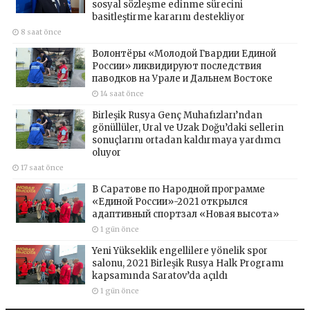
sosyal sözleşme edinme sürecini
basitleştirme kararını destekliyor
8 saat önce
Волонтёры «Молодой Гвардии Единой
России» ликвидируют последствия
паводков на Урале и Дальнем Востоке
14 saat önce
Birleşik Rusya Genç Muhafızları’ndan
gönüllüler, Ural ve Uzak Doğu’daki sellerin
sonuçlarını ortadan kaldırmaya yardımcı
oluyor
17 saat önce
В Саратове по Народной программе
«Единой России»-2021 открылся
адаптивный спортзал «Новая высота»
1 gün önce
Yeni Yükseklik engellilere yönelik spor
salonu, 2021 Birleşik Rusya Halk Programı
kapsamında Saratov’da açıldı
1 gün önce