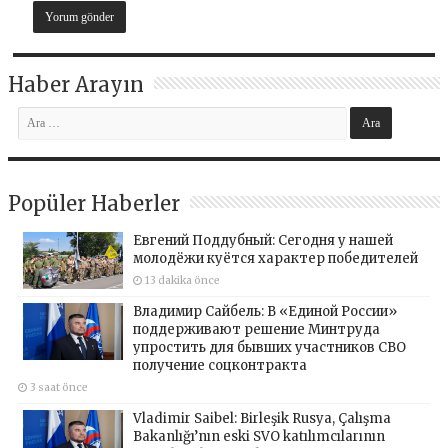
Haber Arayın
Popüler Haberler
Евгений Поддубный: Сегодня у нашей
молодёжи куётся характер победителей
13 dakika önce
Владимир Сайбель: В «Единой России»
поддерживают решение Минтруда
упростить для бывших участников СВО
получение соцконтракта
3 saat önce
Vladimir Saibel: Birleşik Rusya, Çalışma
Bakanlığı’nın eski SVO katılımcılarının