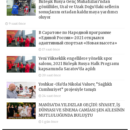
Birleşik Rusya Genç Muhafızları’ndan
gönüllüler, Ural ve Uzak Doğu’daki sellerin
sonuçlarını ortadan kaldırmaya yardımcı
oluyor
9 saat önce
В Саратове по Народной программе
«Единой России»-2021 открылся
адаптивный спортзал «Новая высота»
17 saat önce
Yeni Yükseklik engellilere yönelik spor
salonu, 2021 Birleşik Rusya Halk Programı
kapsamında Saratov’da açıldı
20 saat önce
Yoshkar-Ola’da Nikolai Valuev, “Sağlıklı
Cumhuriyet” projesiyle tanıştı
24 saat önce
MANİSA’DA YILDIZLAR GEÇİDİ: SİYASET, İŞ
DÜNYASI VE SİNEMA CAMİASI ŞEN AİLESİNİN
MUTLULUĞUNDA BULUŞTU
1 gün önce