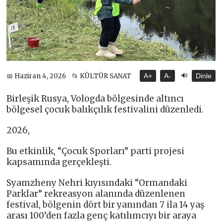
🔊
📅 Haziran 4, 2026
📂 KÜLTÜR SANAT
A+
A-
Dinle
Birleşik Rusya, Vologda bölgesinde altıncı
bölgesel çocuk balıkçılık festivalini düzenledi.
2026,
Bu etkinlik, “Çocuk Sporları” parti projesi
kapsamında gerçekleşti.
Syamzheny Nehri kıyısındaki “Ormandaki
Parklar” rekreasyon alanında düzenlenen
festival, bölgenin dört bir yanından 7 ila 14 yaş
arası 100’den fazla genç katılımcıyı bir araya