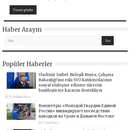
Haber Arayın
Popüler Haberler
Vladimir Saibel: Birleşik Rusya, Çalışma
Bakanlığı’nın eski SVO katılımcılarının
sosyal sözleşme edinme sürecini
basitleştirme kararını destekliyor
25 dakika önce
Волонтёры «Молодой Гвардии Единой
России» ликвидируют последствия
паводков на Урале и Дальнем Востоке
7 saat önce