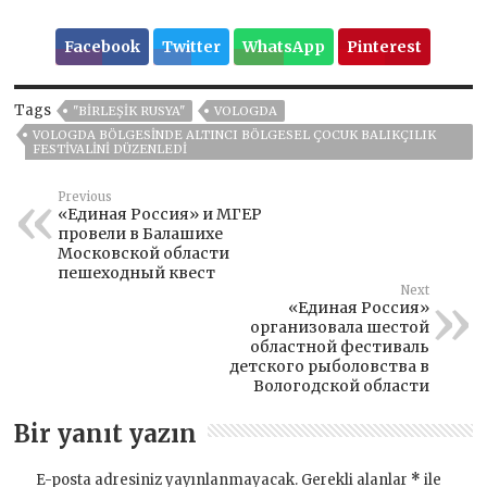
Facebook
Twitter
WhatsApp
Pinterest
Tags
"BIRLEŞIK RUSYA"
VOLOGDA
VOLOGDA BÖLGESINDE ALTINCI BÖLGESEL ÇOCUK BALIKÇILIK
FESTIVALINI DÜZENLEDI
Previous
«Единая Россия» и МГЕР
провели в Балашихе
Московской области
пешеходный квест
Next
«Единая Россия»
организовала шестой
областной фестиваль
детского рыболовства в
Вологодской области
Bir yanıt yazın
E-posta adresiniz yayınlanmayacak.
Gerekli alanlar
*
ile