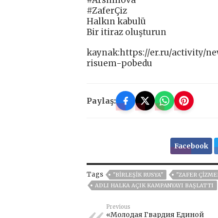
#Arshinova
#ZaferÇiz
Halkın kabulü
Bir itiraz oluşturun
kaynak:https://er.ru/activity/
risuem-pobedu
Paylaş:
Facebook
Tags
"BIRLEŞIK RUSYA"
"ZAFER ÇIZME
ADLI HALKA AÇIK KAMPANYAYI BAŞLATTI
Previous
«Молодая Гвардия Единой