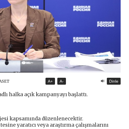
🔊
YASET
A+
A-
Dinle
adlı halka açık kampanyayı başlattı.
rojesi kapsamında düzenlenecektir.
tesine yaratıcı veya araştırma çalışmalarını