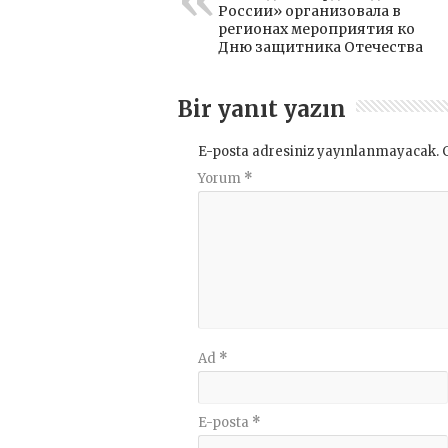
России» организовала в
регионах мероприятия ко
Дню защитника Отечества
Bir yanıt yazın
E-posta adresiniz yayınlanmayacak.
Yorum
*
Ad
*
E-posta
*