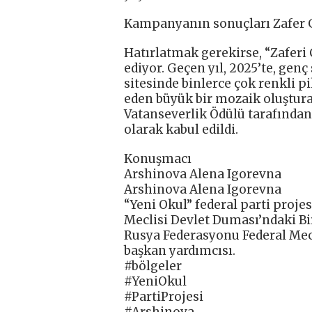
Kampanyanın sonuçları Zafer 
Hatırlatmak gerekirse, “Zaferi
ediyor. Geçen yıl, 2025’te, gen
sitesinde binlerce çok renkli pi
eden büyük bir mozaik oluşturac
Vatanseverlik Ödülü tarafından 
olarak kabul edildi.
Konuşmacı
Arshinova Alena Igorevna
Arshinova Alena Igorevna
“Yeni Okul” federal parti proj
Meclisi Devlet Duması’ndaki Bi
Rusya Federasyonu Federal Mecl
başkan yardımcısı.
#bölgeler
#YeniOkul
#PartiProjesi