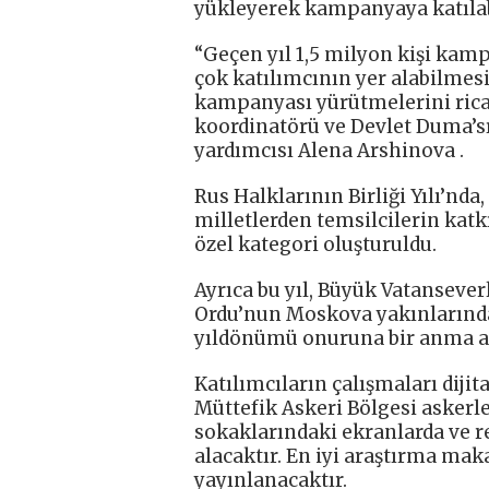
yükleyerek kampanyaya katılabi
“Geçen yıl 1,5 milyon kişi ka
çok katılımcının yer alabilmesi
kampanyası yürütmelerini rica 
koordinatörü ve Devlet Duma’s
yardımcısı Alena Arshinova .
Rus Halklarının Birliği Yılı’nda
milletlerden temsilcilerin katkı
özel kategori oluşturuldu.
Ayrıca bu yıl, Büyük Vatansever
Ordu’nun Moskova yakınlarındak
yıldönümü onuruna bir anma ad
Katılımcıların çalışmaları dijita
Müttefik Askeri Bölgesi askerle
sokaklarındaki ekranlarda ve r
alacaktır. En iyi araştırma mak
yayınlanacaktır.