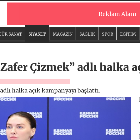
Reklam Alanı
TÜR SANAT
SİYASET
MAGAZİN
SAĞLIK
SPOR
EĞİTİM
 “Zafer Çizmek” adlı halka 
 adlı halka açık kampanyayı başlattı.