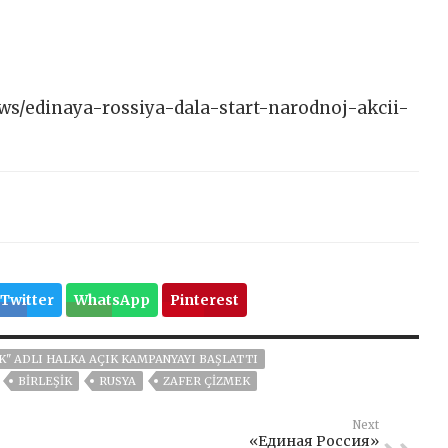
news/edinaya-rossiya-dala-start-narodnoj-akcii-
Twitter
WhatsApp
Pinterest
K" ADLI HALKA AÇIK KAMPANYAYI BAŞLATTI
BIRLEŞIK
RUSYA
ZAFER ÇIZMEK
Next
«Единая Россия»