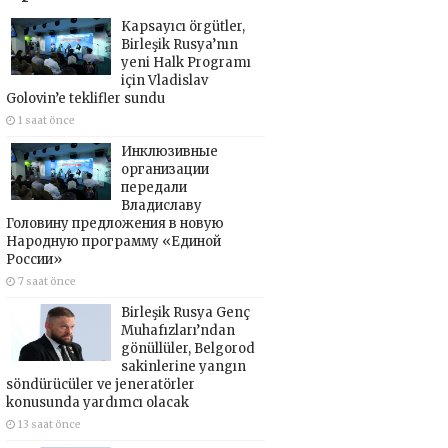
Kapsayıcı örgütler,
Birleşik Rusya’nın
yeni Halk Programı
için Vladislav
Golovin’e teklifler sundu
1 saat önce
Инклюзивные
организации
передали
Владиславу
Головину предложения в новую
Народную программу «Единой
России»
7 saat önce
Birleşik Rusya Genç
Muhafızları’ndan
gönüllüler, Belgorod
sakinlerine yangın
söndürücüler ve jeneratörler
konusunda yardımcı olacak
13 saat önce