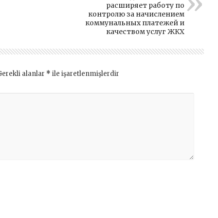
расширяет работу по
контролю за начислением
коммунальных платежей и
качеством услуг ЖКХ
Gerekli alanlar
*
ile işaretlenmişlerdir