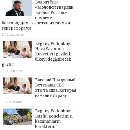
Волонтёры
«Молодой Гвардии
Единой России»
помогут
белгородцам с огнетушителями и
генераторами
16 saat önce
Evgeny Poddubny:
Hava Savunma
Kuvvetleri gazileri,
ülkeyi değiştirecek
güçtür
17 saat önce
Евгений Поддубный:
Ветераны СВО —
это та сила, которая
изменит страну
19 saat önce
Evgeny Poddubny:
Bugün gençlerimiz,
kazananların
karakterini