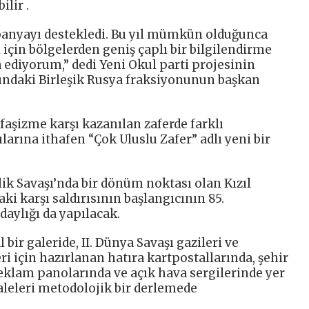
lir .
mpanyayı destekledi. Bu yıl mümkün olduğunca
 için bölgelerden geniş çaplı bir bilgilendirme
ediyorum,” dedi Yeni Okul parti projesinin
ındaki Birleşik Rusya fraksiyonunun başkan
, faşizme karşı kazanılan zaferde farklı
larına ithafen “Çok Uluslu Zafer” adlı yeni bir
lik Savaşı’nda bir dönüm noktası olan Kızıl
i karşı saldırısının başlangıcının 85.
aylığı da yapılacak.
l bir galeride, II. Dünya Savaşı gazileri ve
ri için hazırlanan hatıra kartpostallarında, şehir
eklam panolarında ve açık hava sergilerinde yer
aleleri metodolojik bir derlemede