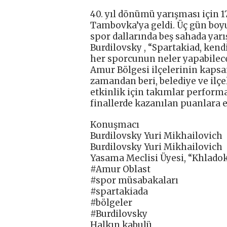
40. yıl dönümü yarışması için 1
Tambovka’ya geldi. Üç gün boyun
spor dallarında beş sahada yarış
Burdilovsky , “Spartakiad, kend
her sporcunun neler yapabileceğ
Amur Bölgesi ilçelerinin kapsam
zamandan beri, belediye ve ilçe
etkinlik için takımlar perform
finallerde kazanılan puanlara e
Konuşmacı
Burdilovsky Yuri Mikhailovich
Burdilovsky Yuri Mikhailovich
Yasama Meclisi Üyesi, “Khlado
#Amur Oblast
#spor müsabakaları
#spartakiada
#bölgeler
#Burdilovsky
Halkın kabulü