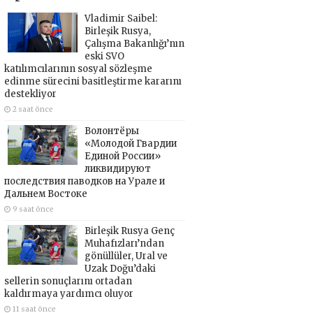
Vladimir Saibel:
Birleşik Rusya,
Çalışma Bakanlığı’nın
eski SVO
katılımcılarının sosyal sözleşme
edinme sürecini basitleştirme kararını
destekliyor
2 saat önce
Волонтёры
«Молодой Гвардии
Единой России»
ликвидируют
последствия паводков на Урале и
Дальнем Востоке
9 saat önce
Birleşik Rusya Genç
Muhafızları’ndan
gönüllüler, Ural ve
Uzak Doğu’daki
sellerin sonuçlarını ortadan
kaldırmaya yardımcı oluyor
11 saat önce