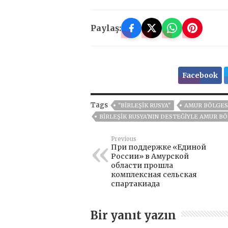
Paylaş:
Facebook
Tags
"BIRLEŞIK RUSYA"
AMUR BÖLGES
BIRLEŞIK RUSYA'NIN DESTEĞIYLE AMUR B
Previous
При поддержке «Единой
России» в Амурской
области прошла
комплексная сельская
спартакиада
Bir yanıt yazın