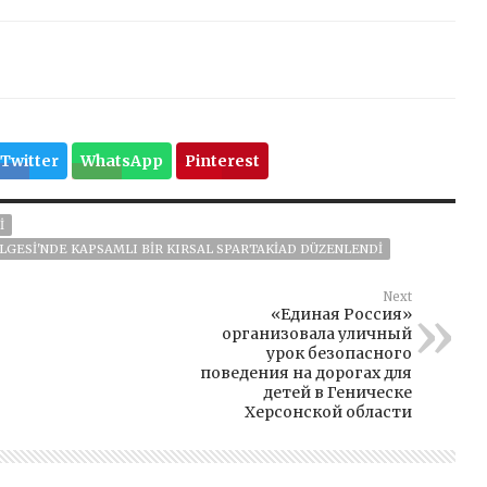
Twitter
WhatsApp
Pinterest
I
ÖLGESI'NDE KAPSAMLI BIR KIRSAL SPARTAKIAD DÜZENLENDI
Next
«Единая Россия»
организовала уличный
урок безопасного
поведения на дорогах для
детей в Геническе
Херсонской области