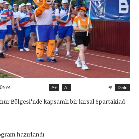
🔊
DÜNYA
A+
A-
Dinle
Amur Bölgesi’nde kapsamlı bir kırsal Spartakiad
rogram hazırlandı.