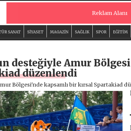
Reklam Alanı
TÜR SANAT
SİYASET
MAGAZİN
SAĞLIK
SPOR
EĞİTİM
nın desteğiyle Amur Bölges
akiad düzenlendi
Amur Bölgesi'nde kapsamlı bir kırsal Spartakiad d