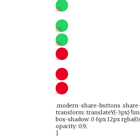
.modern-share-buttons .share-
transform: translateY(-3px) !i
box-shadow: 0 6px 12px rgba(0,0
opacity: 0.9;
}