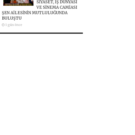
SİYASET, İŞ DÜNYASI
VE SİNEMA CAMİASI
ŞEN AİLESİNİN MUTLULUĞUNDA
BULUŞTU
1 gün önce