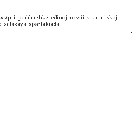
/news/pri-podderzhke-edinoj-rossii-v-amurskoj-
-selskaya-spartakiada