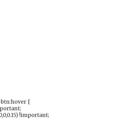
btn:hover {
mportant;
,0,0.15) !important;