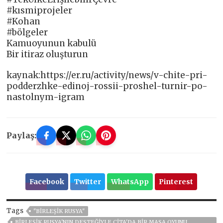
#kısmiprojeler
#Kohan
#bölgeler
Kamuoyunun kabulü
Bir itiraz oluşturun
kaynak:https://er.ru/activity/news/v-chite-pri-
podderzhke-edinoj-rossii-proshel-turnir-po-
nastolnym-igram
Paylaş:
Facebook
Twitter
WhatsApp
Pinterest
Tags
"BIRLEŞIK RUSYA"
BIRLEŞIK RUSYA'NIN DESTEĞIYLE ÇITA'DA BIR MASA OYUNU