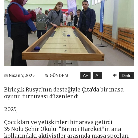
🔊
📅 Nisan 7, 2025
📂 GÜNDEM
A+
A-
Dinle
Birleşik Rusya’nın desteğiyle Çita’da bir masa
oyunu turnuvası düzenlendi
2025,
Çocukları ve yetişkinleri bir araya getirdi
35 Nolu Şehir Okulu, “Birinci Hareket”in ana
kollarındaki aktivistler arasında masa sporları