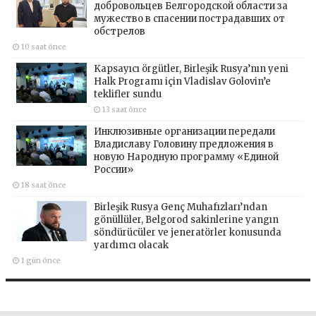
добровольцев Белгородской области за
мужество в спасении пострадавших от
обстрелов
10 saat önce
Kapsayıcı örgütler, Birleşik Rusya’nın yeni
Halk Programı için Vladislav Golovin’e
teklifler sundu
13 saat önce
Инклюзивные организации передали
Владиславу Головину предложения в
новую Народную программу «Единой
России»
18 saat önce
Birleşik Rusya Genç Muhafızları’ndan
gönüllüler, Belgorod sakinlerine yangın
söndürücüler ve jeneratörler konusunda
yardımcı olacak
1 gün önce