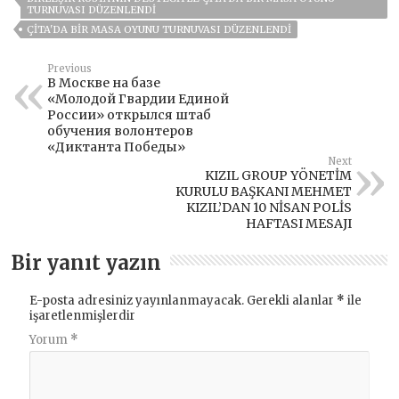
TURNUVASI DÜZENLENDI
ÇITA'DA BIR MASA OYUNU TURNUVASI DÜZENLENDI
Previous
В Москве на базе
«Молодой Гвардии Единой
России» открылся штаб
обучения волонтеров
«Диктанта Победы»
Next
KIZIL GROUP YÖNETİM
KURULU BAŞKANI MEHMET
KIZIL’DAN 10 NİSAN POLİS
HAFTASI MESAJI
Bir yanıt yazın
E-posta adresiniz yayınlanmayacak.
Gerekli alanlar
*
ile
işaretlenmişlerdir
Yorum
*