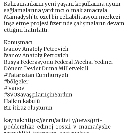
Kahramanların yeni yaşam koşullarına uyum
sağlamalarına yardımcı olmak amacıyla
Mamadysh’te özel bir rehabilitasyon merkezi
inşa etme projesi üzerinde çalışmaların devam
ettiğini hatırlattı.
Konuşmacı
Ivanov Anatoly Petrovich
Ivanov Anatoly Petrovich
Rusya Federasyonu Federal Meclisi Yedinci
Dönem Devlet Duma Milletvekili
#Tataristan Cumhuriyeti
#bölgeler
#Ivanov
#SVOSavaşçılarıİçinYardım
Halkın kabulü
Bir itiraz oluşturun
kaynak:https://er.ru/activity/news/pri-
podderzhke-edinoj-rossii-v-mamadyshe-