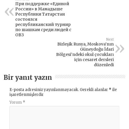
При поддержке «Единой
России» в Мамадыше
Республики Татарстан
состоялся
республиканский турнир
по шашкам среди людей с
ОВЗ
Next
Birleşik Rusya, Moskova’nın
Güneydoğu İdari
Bölgesi’ndeki okul çocukları
için cesaret dersleri
düzenledi
Bir yanıt yazın
E-posta adresiniz yayınlanmayacak.
Gerekli alanlar
*
ile
işaretlenmişlerdir
Yorum
*