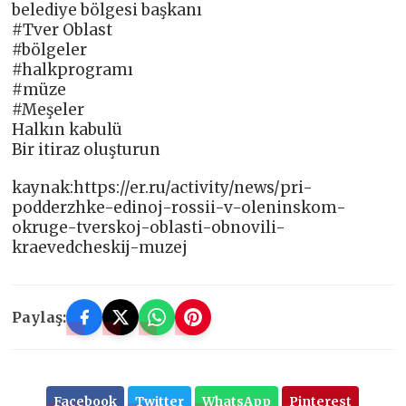
belediye bölgesi başkanı
#Tver Oblast
#bölgeler
#halkprogramı
#müze
#Meşeler
Halkın kabulü
Bir itiraz oluşturun
kaynak:https://er.ru/activity/news/pri-
podderzhke-edinoj-rossii-v-oleninskom-
okruge-tverskoj-oblasti-obnovili-
kraevedcheskij-muzej
Paylaş:
Facebook
Twitter
WhatsApp
Pinterest