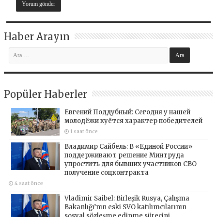
Haber Arayın
Popüler Haberler
Евгений Поддубный: Сегодня у нашей
молодёжи куётся характер победителей
1 saat önce
Владимир Сайбель: В «Единой России»
поддерживают решение Минтруда
упростить для бывших участников СВО
получение соцконтракта
4 saat önce
Vladimir Saibel: Birleşik Rusya, Çalışma
Bakanlığı’nın eski SVO katılımcılarının
sosyal sözleşme edinme sürecini