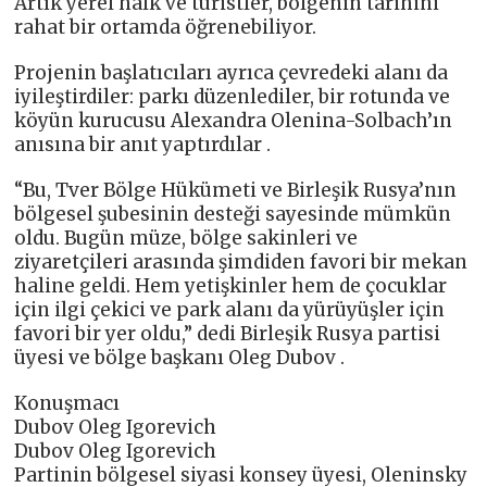
Artık yerel halk ve turistler, bölgenin tarihini
rahat bir ortamda öğrenebiliyor.
Projenin başlatıcıları ayrıca çevredeki alanı da
iyileştirdiler: parkı düzenlediler, bir rotunda ve
köyün kurucusu Alexandra Olenina-Solbach’ın
anısına bir anıt yaptırdılar .
“Bu, Tver Bölge Hükümeti ve Birleşik Rusya’nın
bölgesel şubesinin desteği sayesinde mümkün
oldu. Bugün müze, bölge sakinleri ve
ziyaretçileri arasında şimdiden favori bir mekan
haline geldi. Hem yetişkinler hem de çocuklar
için ilgi çekici ve park alanı da yürüyüşler için
favori bir yer oldu,” dedi Birleşik Rusya partisi
üyesi ve bölge başkanı Oleg Dubov .
Konuşmacı
Dubov Oleg Igorevich
Dubov Oleg Igorevich
Partinin bölgesel siyasi konsey üyesi, Oleninsky