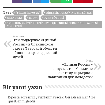
Tags
"BIRLEŞIK RUSYA"
BIRLEŞIK RUSYA'NIN DESTEĞIYLE
OLENINSKY
RUSYA
TVER BÖLGESI
TVER BÖLGESI'NIN OLENINSKY İLÇESI'NDEKI YEREL TARIH MÜZESI
YENILENDI
Previous
При поддержке «Единой
России» в Оленинском
округе Тверской области
обновили краеведческий
музей
Next
«Единая Россия»
запускает на Сахалине
систему карьерной
навигации для молодёжи
Bir yanıt yazın
E-posta adresiniz yayınlanmayacak.
Gerekli alanlar
*
ile
işaretlenmişlerdir