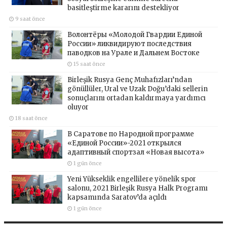
basitleştirme kararını destekliyor
9 saat önce
Волонтёры «Молодой Гвардии Единой
России» ликвидируют последствия
паводков на Урале и Дальнем Востоке
15 saat önce
Birleşik Rusya Genç Muhafızları’ndan
gönüllüler, Ural ve Uzak Doğu’daki sellerin
sonuçlarını ortadan kaldırmaya yardımcı
oluyor
18 saat önce
В Саратове по Народной программе
«Единой России»-2021 открылся
адаптивный спортзал «Новая высота»
1 gün önce
Yeni Yükseklik engellilere yönelik spor
salonu, 2021 Birleşik Rusya Halk Programı
kapsamında Saratov’da açıldı
1 gün önce