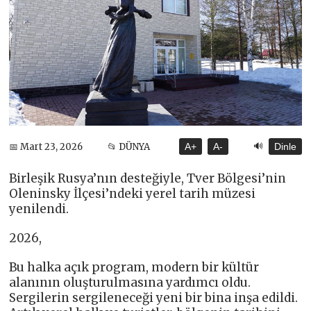
🔊
📅 Mart 23, 2026
📂 DÜNYA
A+
A-
Dinle
Birleşik Rusya’nın desteğiyle, Tver Bölgesi’nin
Oleninsky İlçesi’ndeki yerel tarih müzesi
yenilendi.
2026,
Bu halka açık program, modern bir kültür
alanının oluşturulmasına yardımcı oldu.
Sergilerin sergileneceği yeni bir bina inşa edildi.