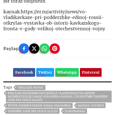
Bir itiraz oluşturun
kaynak:https://er.ru/activity/news/vo-
vladikavkaze-pri-podderzhke-edinoj-rossii-
otkrylas-vystavka-ob-istorii-kavkazskogo-
fronta-v-gody-velikoj-otechestvennoj-vojny
Paylaş:
Facebook
Twitter
WhatsApp
Pinterest
Tags
"BIRLEŞIK RUSYA"
BIRLEŞIK RUSYA'NIN DESTEĞIYLE VLADIKAVKAZ'DA BÜYÜK
VATANSEVERLIK SAVAŞI SIRASINDA KAFKAS CEPHESI'NIN TARIHINE
DAIR BIR SERGI AÇILDI
BÜYÜK VATANSEVERLIK SAVAŞI SIRASINDA
KAFKAS CEPHESI
TARIHINE DAIR BIR SERGI AÇILDI
VLADIKAVKAZ