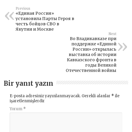
Previous
«Единая Россия»
установила Парты Героя в
честь бойцов СВО в
Якутии и Москве
Next
Во Владикавказе при
поддержке «Единой
России» открылась
выставка об истории
Кавказского фронта в
годы Великой
Отечественной войны
Bir yanıt yazın
E-posta adresiniz yayınlanmayacak.
Gerekli alanlar
*
ile
işaretlenmişlerdir
Yorum
*