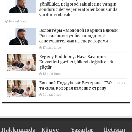
gönüllüler, Belgorod sakinlerine yangın
söndürücüler ve jeneratörler konusunda
yardımcı olacak
14 saat önce
Волонтёры «Молодой Гвардии Единой
России» помогут белгородцам с
огнетушителями и генераторами
17 saat önce
Evgeny Poddubny: Hava Savunma
Kuvvetleri gazileri, ülkeyi değiştirecek
güçtür
18 saat önce
Евгений Поддубный: Ветераны СВО — это
та сила, которая изменит страну
21 saat önce
Hakkımızda
Künye
Yazarlar
İletişim