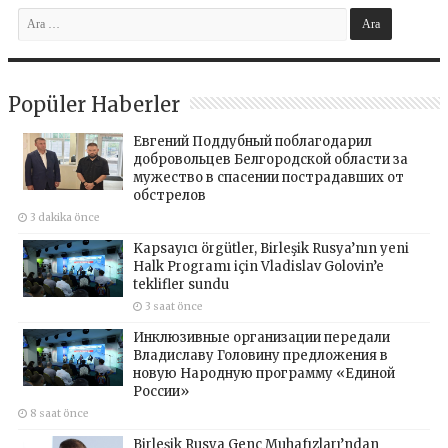
Popüler Haberler
Евгений Поддубный поблагодарил
добровольцев Белгородской области за
мужество в спасении пострадавших от
обстрелов
3 dakika önce
Kapsayıcı örgütler, Birleşik Rusya’nın yeni
Halk Programı için Vladislav Golovin’e
teklifler sundu
3 saat önce
Инклюзивные организации передали
Владиславу Головину предложения в
новую Народную программу «Единой
России»
8 saat önce
Birleşik Rusya Genç Muhafızları’ndan