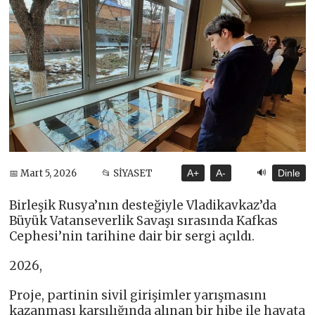
🔊
📅 Mart 5, 2026
📂 SİYASET
A+
A-
Dinle
Birleşik Rusya’nın desteğiyle Vladikavkaz’da
Büyük Vatanseverlik Savaşı sırasında Kafkas
Cephesi’nin tarihine dair bir sergi açıldı.
2026,
Proje, partinin sivil girişimler yarışmasını
kazanması karşılığında alınan bir hibe ile hayata