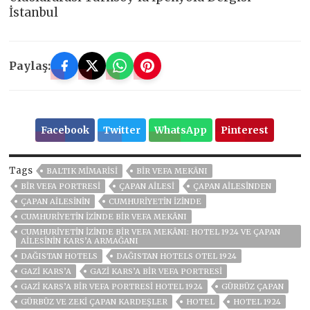
İstanbul
Paylaş:
Facebook
Twitter
WhatsApp
Pinterest
Tags
BALTIK MIMARISI
BIR VEFA MEKÂNI
BIR VEFA PORTRESI
ÇAPAN AILESI
ÇAPAN AILESINDEN
ÇAPAN AILESININ
CUMHURIYETIN İZINDE
CUMHURIYETIN İZINDE BIR VEFA MEKÂNI
CUMHURIYETIN İZINDE BIR VEFA MEKÂNI: HOTEL 1924 VE ÇAPAN
AILESININ KARS’A ARMAĞANI
DAĞISTAN HOTELS
DAĞISTAN HOTELS OTEL 1924
GAZI KARS’A
GAZI KARS’A BIR VEFA PORTRESI
GAZI KARS’A BIR VEFA PORTRESI HOTEL 1924
GÜRBÜZ ÇAPAN
GÜRBÜZ VE ZEKI ÇAPAN KARDEŞLER
HOTEL
HOTEL 1924