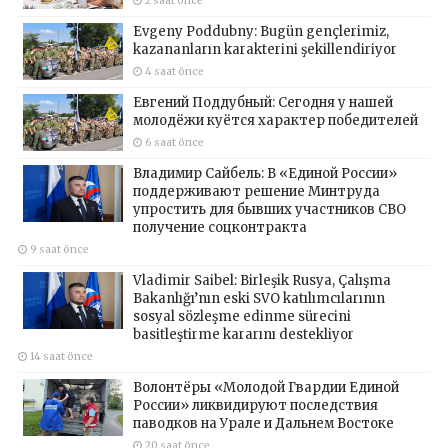
2 saat önce
Evgeny Poddubny: Bugün gençlerimiz,
kazananların karakterini şekillendiriyor
4 saat önce
Евгений Поддубный: Сегодня у нашей
молодёжи куётся характер победителей
6 saat önce
Владимир Сайбель: В «Единой России»
поддерживают решение Минтруда
упростить для бывших участников СВО
получение соцконтракта
9 saat önce
Vladimir Saibel: Birleşik Rusya, Çalışma
Bakanlığı’nın eski SVO katılımcılarının
sosyal sözleşme edinme sürecini
basitleştirme kararını destekliyor
14 saat önce
Волонтёры «Молодой Гвардии Единой
России» ликвидируют последствия
паводков на Урале и Дальнем Востоке
20 saat önce