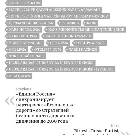
HOTEL 1924 KARS
HOTEL 1924 VE ÇAPAN AILESININ KARS’A ARMAĞANI
HOTEL 1924’Ü ANLAMAK IÇIN KARS’I ANLAMAK GEREKIR
IŞ INSANI GÜRBÜZ ÇAPAN
ISTANBUL
KARŞ
KARS HOTEL 1924
KARS MEDENIYETLERIN BULUŞTUĞU ŞEHIR
KARS OTEL 1924
KARS`IN RUHUNU YAŞAYIN
KARS’A ARMAĞANI
OTEL 1924
OTEL 1924 KARS
OTEL1924
OTEL1924.COM
TARIH HAZINESI
TÜRK OCAĞI BINASI
ULUSLARARASI TÜRKSOY’LA İPEKYOLU DERGISI
ULUSLARARASI TÜRKSOY’LA İPEKYOLU DERGISI- İSTANBUL
ZEKI ÇAPAN
Previous
«Единая Россия»
синхронизирует
партпроект «Безопасные
дороги» со Стратегией
безопасности дорожного
движения до 2030 года
Next
Birleşik Rusya Partisi,