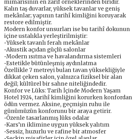
mimarisinin en zarif örneklerinden biridir.
Kalın taş duvarlar, yüksek tavanlar ve geniş
mekânlar; yapının tarihî kimliğini koruyarak
restore edilmiştir.
Modern konfor unsurları ise bu tarihî dokunun
içine ustalıkla yerleştirilmiştir:
•Yüksek tavanlı ferah mekânlar
•Akustik açıdan güçlü salonlar
•Modern ısıtma ve havalandırma sistemleri
•Estetikle bütünleşmiş aydınlatma
Özellikle 7 metreyi bulan tavan yüksekliğiyle
dikkat çeken salon, yalnızca fiziksel bir alan
değil; kültürel bir sahne niteliğindedir.
Konfor ve Lüks: Tarih İçinde Modern Yaşam
Hotel 1924, tarihî kimliğini korurken konfordan
ödün vermez. Aksine, geçmişin ruhu ile
günümüzün konforunu bir araya getirir.
•Özenle tasarlanmış lüks odalar
•Kars’ın iklimine uygun yüksek yalıtım
•Sessiz, huzurlu ve rafine bir atmosfer
•Seçkin misafirler için özel alanlar