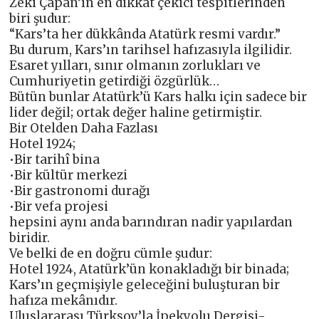
Zeki Çapan’ın en dikkat çekici tespitlerinden
biri şudur:
“Kars’ta her dükkânda Atatürk resmi vardır.”
Bu durum, Kars’ın tarihsel hafızasıyla ilgilidir.
Esaret yılları, sınır olmanın zorlukları ve
Cumhuriyetin getirdiği özgürlük…
Bütün bunlar Atatürk’ü Kars halkı için sadece bir
lider değil; ortak değer haline getirmiştir.
Bir Otelden Daha Fazlası
Hotel 1924;
•Bir tarihî bina
•Bir kültür merkezi
•Bir gastronomi durağı
•Bir vefa projesi
hepsini aynı anda barındıran nadir yapılardan
biridir.
Ve belki de en doğru cümle şudur:
Hotel 1924, Atatürk’ün konakladığı bir binada;
Kars’ın geçmişiyle geleceğini buluşturan bir
hafıza mekânıdır.
Uluslararası Türksoy’la İpekyolu Dergisi-