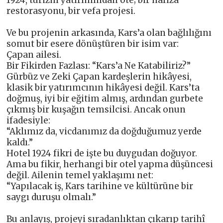
1924, turizm yatırımından öte; bir hafıza
restorasyonu, bir vefa projesi.
Ve bu projenin arkasında, Kars’a olan bağlılığını
somut bir esere dönüştüren bir isim var:
Çapan ailesi.
Bir Fikirden Fazlası: “Kars’a Ne Katabiliriz?”
Gürbüz ve Zeki Çapan kardeşlerin hikâyesi,
klasik bir yatırımcının hikâyesi değil. Kars’ta
doğmuş, iyi bir eğitim almış, ardından gurbete
çıkmış bir kuşağın temsilcisi. Ancak onun
ifadesiyle:
“Aklımız da, vicdanımız da doğduğumuz yerde
kaldı.”
Hotel 1924 fikri de işte bu duygudan doğuyor.
Ama bu fikir, herhangi bir otel yapma düşüncesi
değil. Ailenin temel yaklaşımı net:
“Yapılacak iş, Kars tarihine ve kültürüne bir
saygı duruşu olmalı.”
Bu anlayış, projeyi sıradanlıktan çıkarıp tarihî