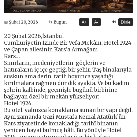
🔊
📅 Şubat 20, 2026
📂 Bugün
A+
A-
Dinle
20 Şubat 2026,İstanbul
Cumhuriyetin İzinde Bir Vefa Mekânı: Hotel 1924
ve Çapan ailesinin Kars’a Armağanı
Kars…
Sınırların, medeniyetlerin, göçlerin ve
hatıraların iç içe geçtiği bir şehir. Taş binalarıyla
suskun ama derin; tarih boyunca yaşadığı
kırılmalara rağmen dimdik ayakta. Ve bu kadim
şehrin kalbinde, geçmişle bugünü birbirine
bağlayan özel bir mekân yükseliyor:
Hotel 1924.
Bu otel, yalnızca konaklama sunan bir yapı değil.
Aynı zamanda Gazi Mustafa Kemal Atatürk’ün
Kars ziyaretinde konakladığı tarihî binanın
yeniden hayat bulmuş hâli. Bu yönüyle Hotel