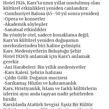
Hotel 1924, Kars’ta uzun yıllar unutulmuş olan
kültürel etkinlikleri yeniden canlandırır.
•Cumhuriyet Balosu (45–50 yıl sonra yeniden)
•Opera ve konserler
•Akademik söyleşiler
•Sanatsal etkinlikler
Bu yönüyle otel, sadece konaklama değil;
Kars’ın kültürel yeniden doğuşunun
merkezlerinden biri haline gelmiştir.
Kars: Medeniyetlerin Buluştuğu Şehir
Hotel 1924’ü anlamak için Kars’ı anlamak
gerekir.
•Ani Harabeleri: Bin yıllık medeniyetler
•Kars Kalesi: Şehrin hafızası
•Çıldır Gölü: Doğanın mucizesi
•Sarıkamış: Hüzün ve kahramanlık
Kars; Hristiyanlık, İslam ve farklı kültürlerin
izlerini aynı anda taşıyan nadir şehirlerden
biridir.
Karslılarda Atatürk Sevgisi: Eşsiz Bir Kültür