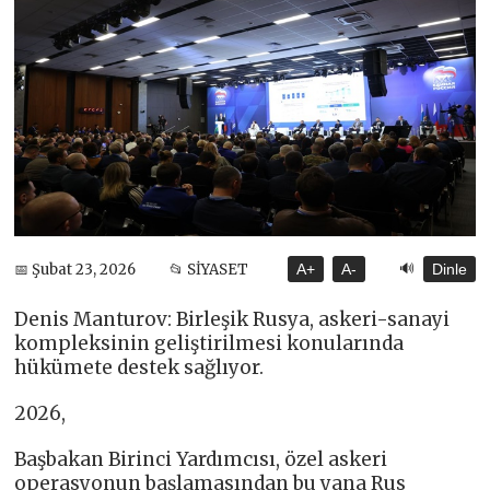
🔊
📅 Şubat 23, 2026
📂 SİYASET
A+
A-
Dinle
Denis Manturov: Birleşik Rusya, askeri-sanayi
kompleksinin geliştirilmesi konularında
hükümete destek sağlıyor.
2026,
Başbakan Birinci Yardımcısı, özel askeri
operasyonun başlamasından bu yana Rus