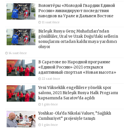
Волонтёры «Молодой Гвардии Единой
России» ликвидируют последствия
паводков на Урале и Дальнем Востоке
11 saat önce
Birleşik Rusya Genç Muhafızları’ndan
gönüllüler, Ural ve Uzak Doğu’daki sellerin
sonuçlarını ortadan kaldırmaya yardımcı
oluyor
14 saat önce
В Саратове по Народной программе
«Единой России»-2021 открылся
адаптивный спортзал «Новая высота»
22 saat önce
Yeni Yükseklik engellilere yönelik spor
salonu, 2021 Birleşik Rusya Halk Programı
kapsamında Saratov’da açıldı
1 gün önce
Yoshkar-Ola’da Nikolai Valuev, “Sağlıklı
Cumhuriyet” projesiyle tanıştı
1 gün önce