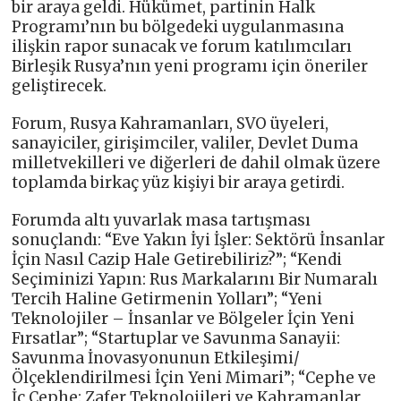
bir araya geldi. Hükümet, partinin Halk
Programı’nın bu bölgedeki uygulanmasına
ilişkin rapor sunacak ve forum katılımcıları
Birleşik Rusya’nın yeni programı için öneriler
geliştirecek.
Forum, Rusya Kahramanları, SVO üyeleri,
sanayiciler, girişimciler, valiler, Devlet Duma
milletvekilleri ve diğerleri de dahil olmak üzere
toplamda birkaç yüz kişiyi bir araya getirdi.
Forumda altı yuvarlak masa tartışması
sonuçlandı: “Eve Yakın İyi İşler: Sektörü İnsanlar
İçin Nasıl Cazip Hale Getirebiliriz?”; “Kendi
Seçiminizi Yapın: Rus Markalarını Bir Numaralı
Tercih Haline Getirmenin Yolları”; “Yeni
Teknolojiler – İnsanlar ve Bölgeler İçin Yeni
Fırsatlar”; “Startuplar ve Savunma Sanayii:
Savunma İnovasyonunun Etkileşimi/
Ölçeklendirilmesi İçin Yeni Mimari”; “Cephe ve
İç Cephe: Zafer Teknolojileri ve Kahramanlar