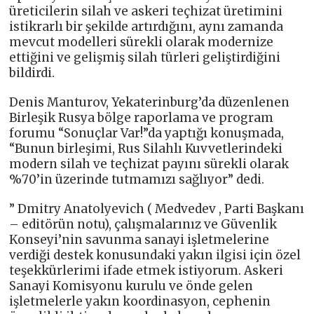
üreticilerin silah ve askeri teçhizat üretimini
istikrarlı bir şekilde artırdığını, aynı zamanda
mevcut modelleri sürekli olarak modernize
ettiğini ve gelişmiş silah türleri geliştirdiğini
bildirdi.
Denis Manturov, Yekaterinburg’da düzenlenen
Birleşik Rusya bölge raporlama ve program
forumu “Sonuçlar Var!”da yaptığı konuşmada,
“Bunun birleşimi, Rus Silahlı Kuvvetlerindeki
modern silah ve teçhizat payını sürekli olarak
%70’in üzerinde tutmamızı sağlıyor” dedi.
” Dmitry Anatolyevich ( Medvedev , Parti Başkanı
– editörün notu), çalışmalarınız ve Güvenlik
Konseyi’nin savunma sanayi işletmelerine
verdiği destek konusundaki yakın ilgisi için özel
teşekkürlerimi ifade etmek istiyorum. Askeri
Sanayi Komisyonu kurulu ve önde gelen
işletmelerle yakın koordinasyon, cephenin