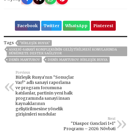
Facebook
Twitter
WhatsApp
Pinterest
Tags
"BIRLEŞIK RUSYA"
ASKERI-SANAYI KOMPLEKSININ GELIŞTIRILMESI KONULARINDA
HÜKÜMETE DESTEK SAĞLIYOR
DENIS MANTUROV
DENIS MANTUROV: BIRLEŞIK RUSYA
Previous
Birleşik Rusya’nın “Sonuçlar
Var!” adlı sanayi raporlama
ve program forumuna
katılanlar, partinin yeni halk
programında sanayi insan
kaynaklarının
geliştirilmesine yönelik
girişimleri sundular
Next
“Diaspor Gəncləri 1+1”
Proqramı – 2026: Növbəti