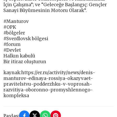
İçin Çalışma”; ve “Geleceğe Başlangıç: Gençler
Sanayi Büyümesinin Motoru Olarak”.
#Manturov
#OPK
#bölgeler
#Sverdlovsk bölgesi
#forum
#Devlet
Halkın kabulü
Bir itiraz oluşturun
kaynak:https://er.ru/activity/news/denis-
manturov-edinaya-rossiya-okazyvaet-
pravitelstvu-podderzhku-v-voprosah-
razvitiya-oboronno-promyshlennogo-
kompleksa
Paylaş: