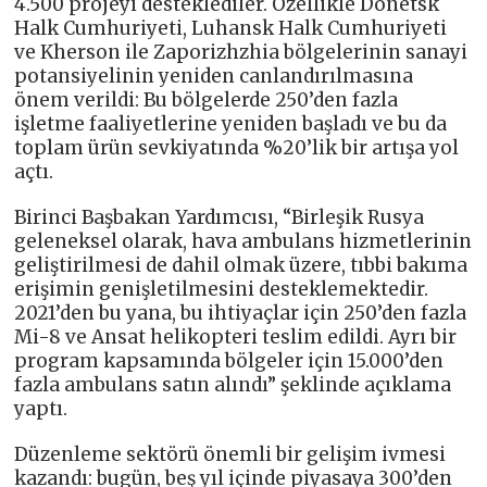
4.500 projeyi desteklediler. Özellikle Donetsk
Halk Cumhuriyeti, Luhansk Halk Cumhuriyeti
ve Kherson ile Zaporizhzhia bölgelerinin sanayi
potansiyelinin yeniden canlandırılmasına
önem verildi: Bu bölgelerde 250’den fazla
işletme faaliyetlerine yeniden başladı ve bu da
toplam ürün sevkiyatında %20’lik bir artışa yol
açtı.
Birinci Başbakan Yardımcısı, “Birleşik Rusya
geleneksel olarak, hava ambulans hizmetlerinin
geliştirilmesi de dahil olmak üzere, tıbbi bakıma
erişimin genişletilmesini desteklemektedir.
2021’den bu yana, bu ihtiyaçlar için 250’den fazla
Mi-8 ve Ansat helikopteri teslim edildi. Ayrı bir
program kapsamında bölgeler için 15.000’den
fazla ambulans satın alındı” şeklinde açıklama
yaptı.
Düzenleme sektörü önemli bir gelişim ivmesi
kazandı: bugün, beş yıl içinde piyasaya 300’den