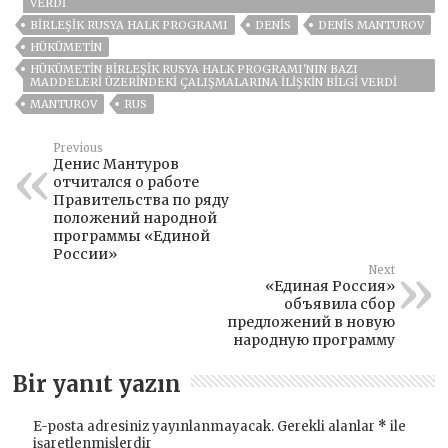
VERDI
BIRLEŞIK RUSYA HALK PROGRAMI
DENIS
DENIS MANTUROV
HÜKÜMETİN
HÜKÜMETIN BIRLEŞIK RUSYA HALK PROGRAMI'NIN BAZI
MADDELERI ÜZERINDEKI ÇALIŞMALARINA ILIŞKIN BILGI VERDI
MANTUROV
RUS
Previous
Денис Мантуров
отчитался о работе
Правительства по ряду
положений народной
программы «Единой
России»
Next
«Единая Россия»
объявила сбор
предложений в новую
народную программу
Bir yanıt yazın
E-posta adresiniz yayınlanmayacak.
Gerekli alanlar
*
ile
işaretlenmişlerdir