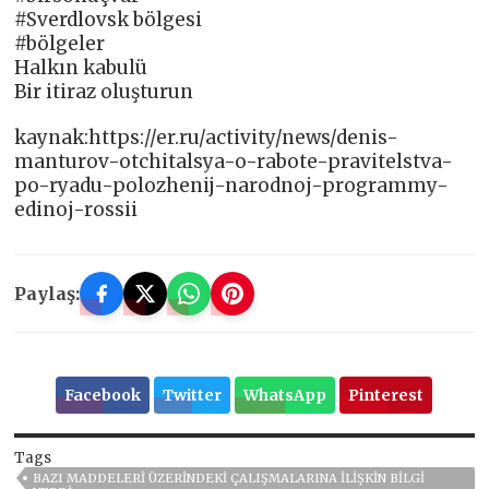
#Sverdlovsk bölgesi
#bölgeler
Halkın kabulü
Bir itiraz oluşturun
kaynak:https://er.ru/activity/news/denis-
manturov-otchitalsya-o-rabote-pravitelstva-
po-ryadu-polozhenij-narodnoj-programmy-
edinoj-rossii
Paylaş:
Facebook
Twitter
WhatsApp
Pinterest
Tags
BAZI MADDELERI ÜZERINDEKI ÇALIŞMALARINA ILIŞKIN BILGI