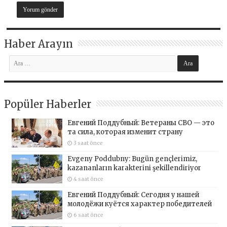
Haber Arayın
Popüler Haberler
Евгений Поддубный: Ветераны СВО — это
та сила, которая изменит страну
3 saat önce
Evgeny Poddubny: Bugün gençlerimiz,
kazananların karakterini şekillendiriyor
4 saat önce
Евгений Поддубный: Сегодня у нашей
молодёжи куётся характер победителей
6 saat önce