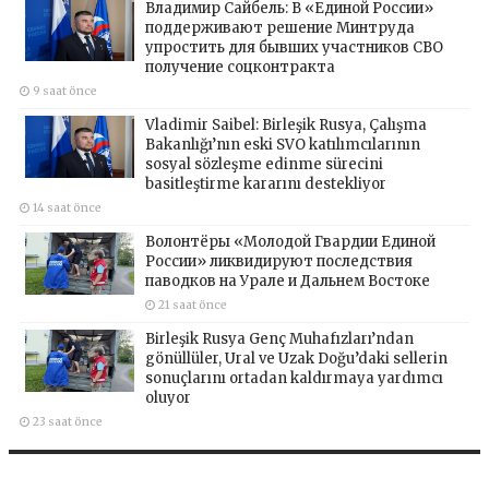
Владимир Сайбель: В «Единой России»
поддерживают решение Минтруда
упростить для бывших участников СВО
получение соцконтракта
9 saat önce
Vladimir Saibel: Birleşik Rusya, Çalışma
Bakanlığı’nın eski SVO katılımcılarının
sosyal sözleşme edinme sürecini
basitleştirme kararını destekliyor
14 saat önce
Волонтёры «Молодой Гвардии Единой
России» ликвидируют последствия
паводков на Урале и Дальнем Востоке
21 saat önce
Birleşik Rusya Genç Muhafızları’ndan
gönüllüler, Ural ve Uzak Doğu’daki sellerin
sonuçlarını ortadan kaldırmaya yardımcı
oluyor
23 saat önce