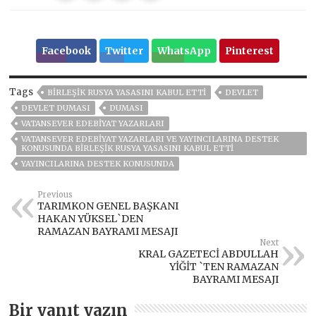
Facebook
Twitter
WhatsApp
Pinterest
Tags
BIRLEŞIK RUSYA YASASINI KABUL ETTI
DEVLET
DEVLET DUMASI
DUMASI
VATANSEVER EDEBIYAT YAZARLARI
VATANSEVER EDEBIYAT YAZARLARI VE YAYINCILARINA DESTEK
KONUSUNDA BIRLEŞIK RUSYA YASASINI KABUL ETTI
YAYINCILARINA DESTEK KONUSUNDA
Previous
TARIMKON GENEL BAŞKANI
HAKAN YÜKSEL`DEN
RAMAZAN BAYRAMI MESAJI
Next
KRAL GAZETECİ ABDULLAH
YİĞİT `TEN RAMAZAN
BAYRAMI MESAJI
Bir yanıt yazın