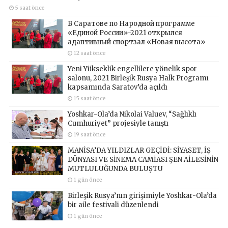
5 saat önce
В Саратове по Народной программе
«Единой России»-2021 открылся
адаптивный спортзал «Новая высота»
12 saat önce
Yeni Yükseklik engellilere yönelik spor
salonu, 2021 Birleşik Rusya Halk Programı
kapsamında Saratov’da açıldı
15 saat önce
Yoshkar-Ola’da Nikolai Valuev, “Sağlıklı
Cumhuriyet” projesiyle tanıştı
19 saat önce
MANİSA’DA YILDIZLAR GEÇİDİ: SİYASET, İŞ
DÜNYASI VE SİNEMA CAMİASI ŞEN AİLESİNİN
MUTLULUĞUNDA BULUŞTU
1 gün önce
Birleşik Rusya’nın girişimiyle Yoshkar-Ola’da
bir aile festivali düzenlendi
1 gün önce