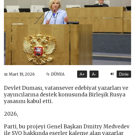
🔊
📅 Mart 19, 2026
📂 DÜNYA
A+
A-
Dinle
Devlet Duması, vatansever edebiyat yazarları ve
yayıncılarına destek konusunda Birleşik Rusya
yasasını kabul etti.
2026,
Parti, bu projeyi Genel Başkan Dmitry Medvedev
ile SVO hakkında eserler kaleme alan yazarlar