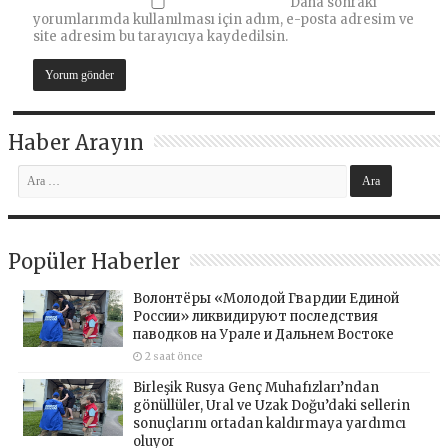
Daha sonraki
yorumlarımda kullanılması için adım, e-posta adresim ve
site adresim bu tarayıcıya kaydedilsin.
Haber Arayın
Popüler Haberler
Волонтёры «Молодой Гвардии Единой
России» ликвидируют последствия
паводков на Урале и Дальнем Востоке
2 saat önce
Birleşik Rusya Genç Muhafızları’ndan
gönüllüler, Ural ve Uzak Doğu’daki sellerin
sonuçlarını ortadan kaldırmaya yardımcı
oluyor