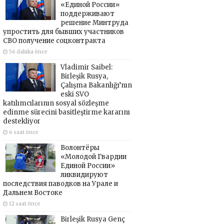
«Единой России»
поддерживают
решение Минтруда
упростить для бывших участников
СВО получение соцконтракта
56 dakika önce
Vladimir Saibel:
Birleşik Rusya,
Çalışma Bakanlığı’nın
eski SVO
katılımcılarının sosyal sözleşme
edinme sürecini basitleştirme kararını
destekliyor
6 saat önce
Волонтёры
«Молодой Гвардии
Единой России»
ликвидируют
последствия паводков на Урале и
Дальнем Востоке
12 saat önce
Birleşik Rusya Genç