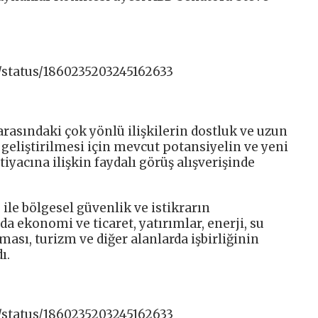
/status/1860235203245162633
arasındaki çok yönlü ilişkilerin dostluk ve uzun
 geliştirilmesi için mevcut potansiyelin ve yeni
tiyacına ilişkin faydalı görüş alışverişinde
g ile bölgesel güvenlik ve istikrarın
da ekonomi ve ticaret, yatırımlar, enerji, su
ası, turizm ve diğer alanlarda işbirliğinin
ı.
/status/1860235203245162633