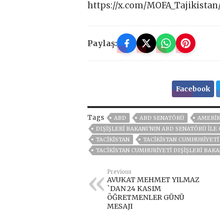
https://x.com/MOFA_Tajikistan
Paylaş:
Facebook
Tags
ABD
ABD SENATÖRÜ
AMERI
DIŞIŞLERI BAKANI'NIN ABD SENATÖRÜ ILE
TACİKİSTAN
TACIKISTAN CUMHURIYETI
TACIKISTAN CUMHURIYETI DIŞIŞLERI BAKA
Previous
AVUKAT MEHMET YILMAZ
`DAN 24 KASIM
ÖĞRETMENLER GÜNÜ
MESAJI