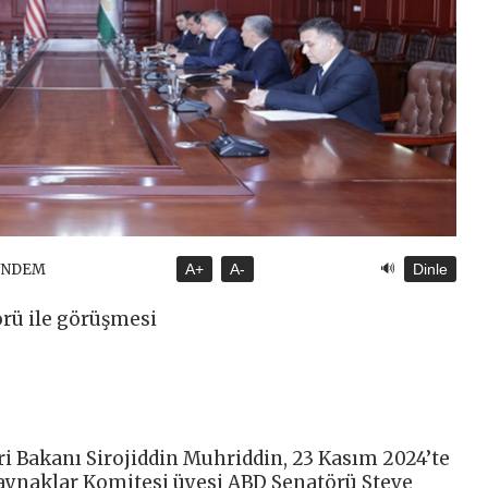
🔊
ÜNDEM
A+
A-
Dinle
örü ile görüşmesi
ri Bakanı Sirojiddin Muhriddin, 23 Kasım 2024’te
Kaynaklar Komitesi üyesi ABD Senatörü Steve