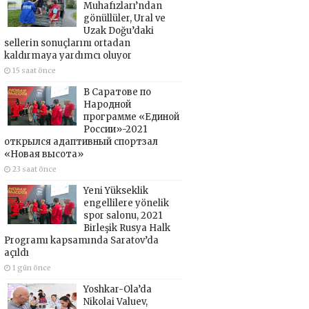
Muhafızları’ndan
gönüllüler, Ural ve
Uzak Doğu’daki
sellerin sonuçlarını ortadan
kaldırmaya yardımcı oluyor
15 saat önce
В Саратове по
Народной
программе «Единой
России»-2021
открылся адаптивный спортзал
«Новая высота»
23 saat önce
Yeni Yükseklik
engellilere yönelik
spor salonu, 2021
Birleşik Rusya Halk
Programı kapsamında Saratov’da
açıldı
1 gün önce
Yoshkar-Ola’da
Nikolai Valuev,