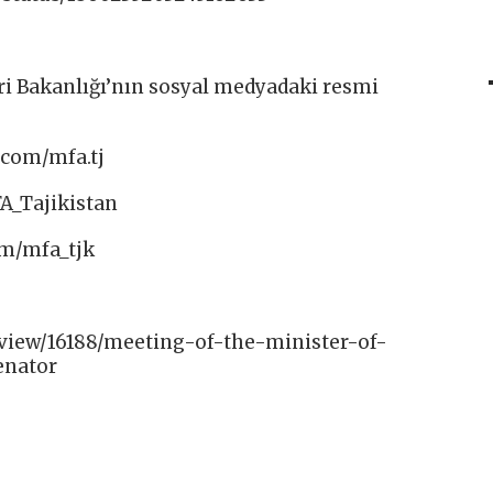
ri Bakanlığı’nın sosyal medyadaki resmi
com/mfa.tj​
A_Tajikistan​
m/mfa_tjk​
/view/16188/meeting-of-the-minister-of-
enator