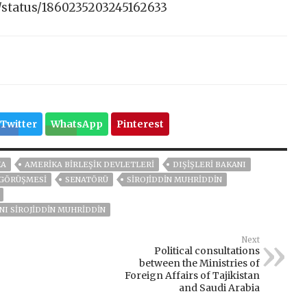
/status/1860235203245162633
Twitter
WhatsApp
Pinterest
KA
AMERIKA BIRLEŞIK DEVLETLERI
DIŞIŞLERI BAKANI
 GÖRÜŞMESI
SENATÖRÜ
SIROJIDDIN MUHRIDDIN
NI SIROJIDDIN MUHRIDDIN
Next
Political consultations
between the Ministries of
Foreign Affairs of Tajikistan
and Saudi Arabia