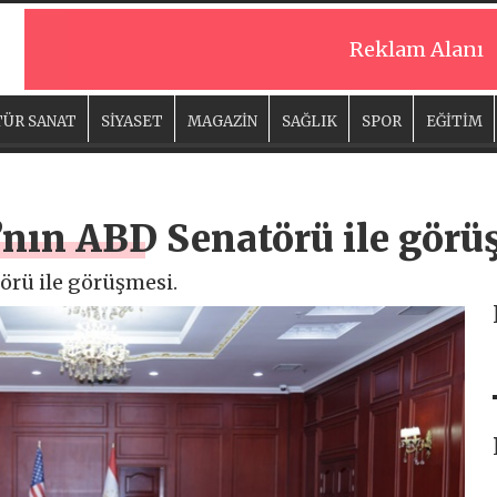
Reklam Alanı
ÜR SANAT
SİYASET
MAGAZİN
SAĞLIK
SPOR
EĞİTİM
ı’nın ABD Senatörü ile gör
örü ile görüşmesi.