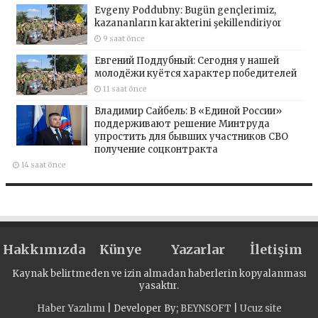
Evgeny Poddubny: Bugün gençlerimiz,
kazananların karakterini şekillendiriyor
9 saat önce
Евгений Поддубный: Сегодня у нашей
молодёжи куётся характер победителей
11 saat önce
Владимир Сайбель: В «Единой России»
поддерживают решение Минтруда
упростить для бывших участников СВО
получение соцконтракта
14 saat önce
Hakkımızda
Künye
Yazarlar
İletişim
Kaynak belirtmeden ve izin almadan haberlerin kopyalanması
yasaktır.
Haber Yazılımı
| Developer By;
BEYNSOFT
|
Ucuz site