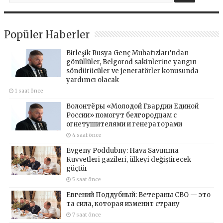
Popüler Haberler
Birleşik Rusya Genç Muhafızları’ndan
gönüllüler, Belgorod sakinlerine yangın
söndürücüler ve jeneratörler konusunda
yardımcı olacak
1 saat önce
Волонтёры «Молодой Гвардии Единой
России» помогут белгородцам с
огнетушителями и генераторами
4 saat önce
Evgeny Poddubny: Hava Savunma
Kuvvetleri gazileri, ülkeyi değiştirecek
güçtür
5 saat önce
Евгений Поддубный: Ветераны СВО — это
та сила, которая изменит страну
7 saat önce