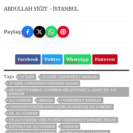
ABDULLAH YİĞİT –İSTANBUL
Paylaş:
Facebook
Twitter
WhatsApp
Pinterest
Tags
29 EKİM
29 EKIM CUMHURIYET BAYRAMI
29 EKIM CUMHURIYET BAYRAMI MESAJI
AK PARTI İSTANBUL 27.DÖNEM MILLETVEKILI A. ADAYI DR. ALI
SÖKMEN
ALI SÖKMEN
ANKARA
CUMHURİYET BAYRAMI
CUMHURIYETIMIZIN KURULUŞUN 101.KURULUŞ YIL DÖNÜMÜ
DR. ALI SÖKMEN
DR.ALİ SÖKMEN ‘DEN 29 EKİM CUMHURİYET BAYRAMI MESAJI
EĞITIMCI DR. ALI SÖKMEN
GİRESUN