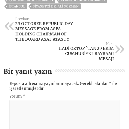
IŞ ADAMI DR. ALI SÖKMEN
IŞ INSANI DR. ALI SÖKMEN
ISTANBUL
SIYASETÇI DR. ALI SÖKMEN
Previous
29 OCTOBER REPUBLIC DAY
MESSAGE FROM ASFA
HOLDING CHAIRMAN OF
THE BOARD ASAF ATASOY
Next
HADİ ÖZTOP `TAN 29 EKİM
CUMHURİYET BAYRAMI
MESAJI
Bir yanıt yazın
E-posta adresiniz yayınlanmayacak.
Gerekli alanlar
*
ile
işaretlenmişlerdir
Yorum
*