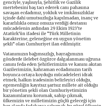
genciyle, yaşlısıyla, Şehitlik ve Gazilik
mertebesini baş tacı ederek canı pahasına
savaşan ecdadımız, yokluk ve imkânsızlıklar
içinde dahi umutsuzluğa kapılmadan, inanç ve
kararlılıkla omuz omuza verdiği destansı
mücadelenin ardından 29 Ekim 1923’te
Atatürk’ün ifadesi ile “Türk Milletinin
karakterine, geleneğine en uygun yönetim
şekli” olan Cumhuriyet ilan edilmiştir.
Vatanımızın bağımsızlığı, bayrağımızın
gönderde ilelebet özgürce dalgalanması uğruna
canını feda eden Şehitlerimizin ve kanını akıtan
Gazilerimizin, kahraman ecdadımızın tarih
boyunca ortaya koyduğu mücadeleleri idrak
etmek; halkın iradesinin belirleyici olduğu,
egemenliğin kayıtsız şartsız millete ait olduğu
bir yönetim şekli olan Cumhuriyetimizin
kazanımlarını korumak, sahip çıkmak,
ülkemizin ve milletimizin güçlü geleceği için