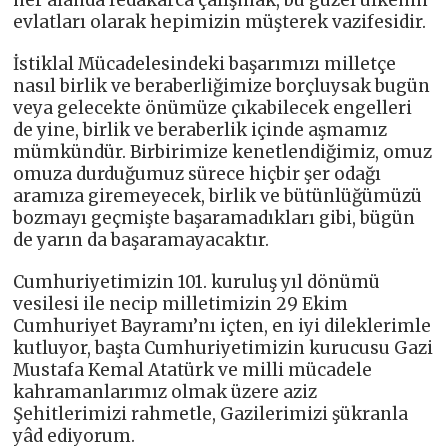
her alanda fedakarca çalışmak, bu güzel ülkenin
evlatları olarak hepimizin müşterek vazifesidir.
İstiklal Mücadelesindeki başarımızı milletçe
nasıl birlik ve beraberliğimize borçluysak bugün
veya gelecekte önümüze çıkabilecek engelleri
de yine, birlik ve beraberlik içinde aşmamız
mümkündür. Birbirimize kenetlendiğimiz, omuz
omuza durduğumuz sürece hiçbir şer odağı
aramıza giremeyecek, birlik ve bütünlüğümüzü
bozmayı geçmişte başaramadıkları gibi, bügün
de yarın da başaramayacaktır.
Cumhuriyetimizin 101. kuruluş yıl dönümü
vesilesi ile necip milletimizin 29 Ekim
Cumhuriyet Bayramı’nı içten, en iyi dileklerimle
kutluyor, başta Cumhuriyetimizin kurucusu Gazi
Mustafa Kemal Atatürk ve milli mücadele
kahramanlarımız olmak üzere aziz
Şehitlerimizi rahmetle, Gazilerimizi şükranla
yâd ediyorum.