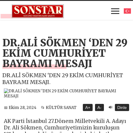
DR.ALİ SÖKMEN ‘DEN 29
EKİM CUMHURİYET
BAYRAMI MESAJI
DR.ALİ SÖKMEN ‘DEN 29 EKİM CUMHURİYET
BAYRAMI MESAJI.
🔊
📅 Ekim 28, 2024
📂 KÜLTÜR SANAT
A+
A-
Dinle
AK Parti İstanbul 27.Dönem Milletvekili A. Adayı
Dr. Ali Sökmen, Cumhuriyetimizin kuruluşun