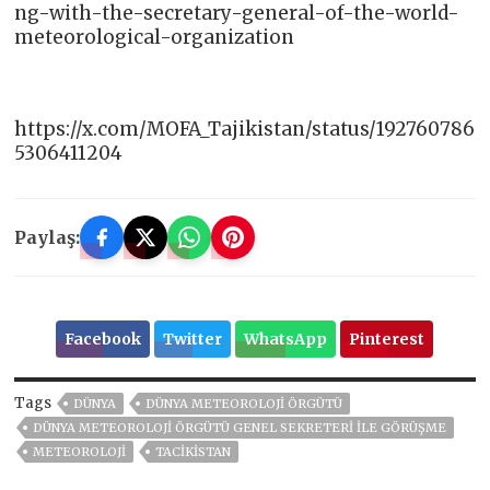
ng-with-the-secretary-general-of-the-world-
meteorological-organization
https://x.com/MOFA_Tajikistan/status/192760786
5306411204
Paylaş:
Facebook
Twitter
WhatsApp
Pinterest
Tags
DÜNYA
DÜNYA METEOROLOJI ÖRGÜTÜ
DÜNYA METEOROLOJI ÖRGÜTÜ GENEL SEKRETERI ILE GÖRÜŞME
METEOROLOJI
TACİKİSTAN