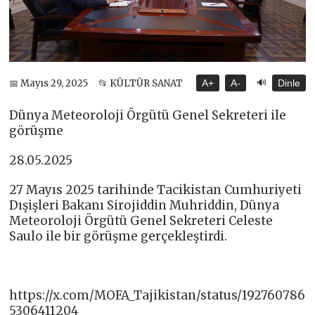
🔊
📅 Mayıs 29, 2025
📂 KÜLTÜR SANAT
A+
A-
Dinle
Dünya Meteoroloji Örgütü Genel Sekreteri ile
görüşme
28.05.2025
27 Mayıs 2025 tarihinde Tacikistan Cumhuriyeti
Dışişleri Bakanı Sirojiddin Muhriddin, Dünya
Meteoroloji Örgütü Genel Sekreteri Celeste
Saulo ile bir görüşme gerçekleştirdi.
https://x.com/MOFA_Tajikistan/status/192760786
5306411204