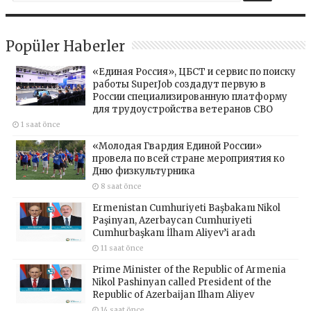
Popüler Haberler
«Единая Россия», ЦБСТ и сервис по поиску
работы SuperJob создадут первую в
России специализированную платформу
для трудоустройства ветеранов СВО
1 saat önce
«Молодая Гвардия Единой России»
провела по всей стране мероприятия ко
Дню физкультурника
8 saat önce
Ermenistan Cumhuriyeti Başbakanı Nikol
Paşinyan, Azerbaycan Cumhuriyeti
Cumhurbaşkanı İlham Aliyev’i aradı
11 saat önce
Prime Minister of the Republic of Armenia
Nikol Pashinyan called President of the
Republic of Azerbaijan Ilham Aliyev
14 saat önce