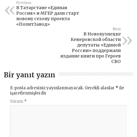
Previous
В Татарстане «Единая
Россия» и МГЕР дали старт
новому сезону проекта
«ПолитЗавод»
Next
В Новокузнецке
Кемеровской области
депутаты «Единой
России» поддержали
издание книги про Героев
СВО
Bir yanıt yazın
E-posta adresiniz yayınlanmayacak.
Gerekli alanlar
*
ile
işaretlenmişlerdir
Yorum
*