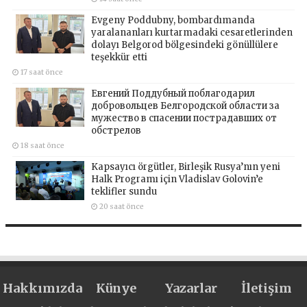
Evgeny Poddubny, bombardımanda
yaralananları kurtarmadaki cesaretlerinden
dolayı Belgorod bölgesindeki gönüllülere
teşekkür etti
17 saat önce
Евгений Поддубный поблагодарил
добровольцев Белгородской области за
мужество в спасении пострадавших от
обстрелов
18 saat önce
Kapsayıcı örgütler, Birleşik Rusya’nın yeni
Halk Programı için Vladislav Golovin’e
teklifler sundu
20 saat önce
Hakkımızda
Künye
Yazarlar
İletişim