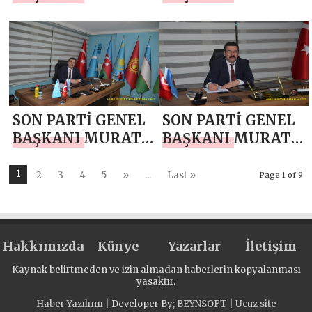
ÇOBANOĞLU`NDAN
ÇOBANOĞLU`NDAN
BERAT KANDİLİ
MİRAÇ KANDİLİ
MESAJI
MESAJI
SON PARTİ GENEL
SON PARTİ GENEL
BAŞKANI MURAT
BAŞKANI MURAT
ÇOBANOĞLU`NDAN
ÇOBANOĞLU`NDAN
10 OCAK ÇALIŞAN
YENİ YIL MESAJI
1
2
3
4
5
»
...
Last »
Page 1 of 9
GAZETECİLER
GÜNÜ MESAJI
Hakkımızda
Künye
Yazarlar
İletişim
Kaynak belirtmeden ve izin almadan haberlerin kopyalanması
yasaktır.
Haber Yazılımı
| Developer By;
BEYNSOFT
|
Ucuz site