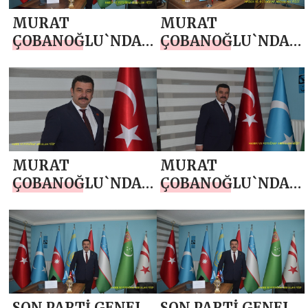
MURAT
MURAT
ÇOBANOĞLU`NDAN
ÇOBANOĞLU`NDAN
1 MAYIS EMEK VE
23 NİSAN MESAJI
DAYANIŞMA GÜNÜ
KUTLAMA MESAJI
MURAT
MURAT
ÇOBANOĞLU`NDAN
ÇOBANOĞLU`NDAN
10 NİSAN POLİS
5 NİSAN
HAFTASI MESAJI
AVUKATLAR GÜNÜ
MESAJI
SON PARTİ GENEL
SON PARTİ GENEL