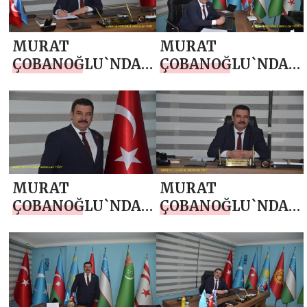
MURAT
MURAT
ÇOBANOĞLU`NDAN
ÇOBANOĞLU`NDAN
KURBAN BAYRAMI
19 MAYIS
MESAJI
ATATÜRK’Ü ANMA,
GENÇLİK VE SPOR
BAYRAMI MESAJI
MURAT
MURAT
ÇOBANOĞLU`NDAN
ÇOBANOĞLU`NDAN
14 MAYIS DÜNYA
ANNELER GÜNÜ
ÇİFTÇİLER GÜNÜ
MESAJI
MESAJI