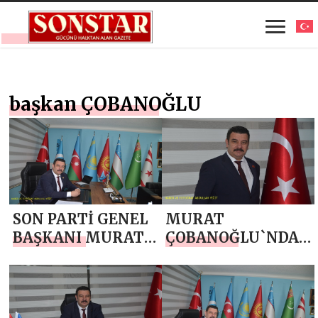
başkan ÇOBANOĞLU
SON PARTİ GENEL
MURAT
BAŞKANI MURAT
ÇOBANOĞLU`NDAN
ÇOBANOĞLU`NDAN
JANDARMA
BABALAR GÜNÜ
TEŞKİLATI’NIN 187.
MESAJI
KURULUŞ YIL
DÖNÜMÜ MESAJI