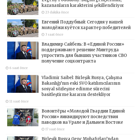
kazananların karakterini şekillendiriyor
23 dakika önce
Евгений Поддубный: Сегодня у нашей
молодёжи куётся характер победителей
3 saat önce
Владимир Сайбель: В «Единой России»
поддерживают решение Минтруда
упростить для бывших участников СВО
получение соцконтракта
6 saat önce
Vladimir Saibel: Birleşik Rusya, Çalışma
Bakanlığı’nın eski SVO katılımcılarının
sosyal sözleşme edinme sürecini
basitleştirme kararını destekliyor
11 saat önce
Волонтёры «Молодой Гвардии Единой
России» ликвидируют последствия
паводков на Урале и Дальнем Востоке
17 saat önce
Birleşik Rusya Genç Muhafızları’ndan