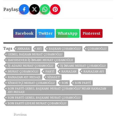
Paylaş:
Facebook
Twitter
WhatsApp
Pinterest
Tags
ANKARA
AYI
BAŞKAN ÇOBANOĞLU
ÇOBANOĞLU
GENEL BAŞKAN MURAT ÇOBANOĞLU
HAYIRSEVER IŞ INSANI MURAT ÇOBANOĞLU
IŞ ADAMI MURAT ÇOBANOĞLU
IŞ INSANI MURAT ÇOBANOĞLU
MURAT ÇOBANOĞLU
PARTI
RAMAZAN
RAMAZAN AYI
RAMAZAN AYI MESAJI
SİYASET
SIYASETÇI MURAT ÇOBANOĞLU
SON
SON PARTI
SON PARTİ GENEL BAŞKANI MURAT ÇOBANOĞLU`NDAN RAMAZAN
AYI MESAJI
SON PARTI GENEL BAŞKANI MURAT ÇOBANOĞLU
SON PARTI LIDERI MURAT ÇOBANOĞLU
Previous