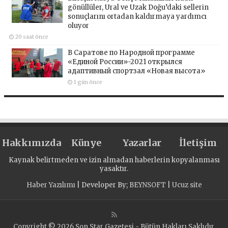
gönüllüler, Ural ve Uzak Doğu’daki sellerin
sonuçlarını ortadan kaldırmaya yardımcı
oluyor
20 saat önce
В Саратове по Народной программе
«Единой России»-2021 открылся
адаптивный спортзал «Новая высота»
1 gün önce
Hakkımızda
Künye
Yazarlar
İletişim
Kaynak belirtmeden ve izin almadan haberlerin kopyalanması
yasaktır.
Haber Yazılımı
| Developer By;
BEYNSOFT
|
Ucuz site
Copyright © 2026 Son Star Gazetesi - Bütün Hakları Saklıdır.