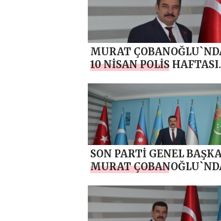
MURAT ÇOBANOĞLU`ND
10 NİSAN POLİS HAFTASI
MESAJI
SON PARTİ GENEL BAŞK
MURAT ÇOBANOĞLU`ND
RAMAZAN BAYRAMI MES