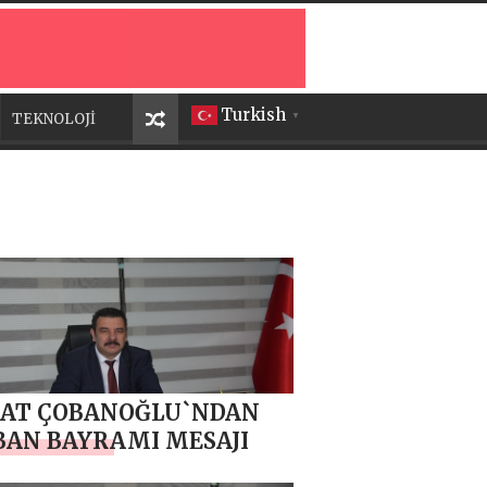
Turkish
TEKNOLOJİ
▼
AT ÇOBANOĞLU`NDAN
AN BAYRAMI MESAJI