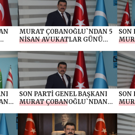
AN
MURAT ÇOBANOĞLU`NDAN 5
SON 
NİSAN AVUKATLAR GÜNÜ
MUR
MESAJI
RAM
ANI
SON PARTİ GENEL BAŞKANI
SON 
AN
MURAT ÇOBANOĞLU`NDAN
MUR
AJI
KADİR GECESİ MESAJI
RAMA