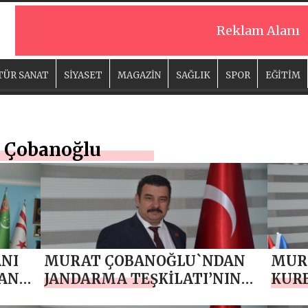
Reklam Alanı
TÜR SANAT
SİYASET
MAGAZİN
SAĞLIK
SPOR
EĞİTİM
 Çobanoğlu
ANI
MURAT ÇOBANOĞLU`NDAN
MUR
AN
JANDARMA TEŞKİLATI’NIN
KURB
187. KURULUŞ YIL DÖNÜMÜ