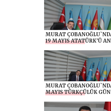
MURAT ÇOBANOĞLU`ND
19 MAYIS ATATÜRK’Ü A
GENÇLİK VE SPOR BAYR
MESAJI
MURAT ÇOBANOĞLU`ND
MAYIS TÜRKÇÜLÜK GÜ
MESAJI