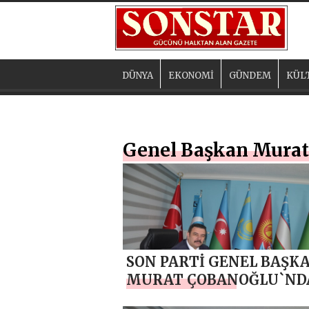
DÜNYA
EKONOMİ
GÜNDEM
KÜL
Genel Başkan Murat
SON PARTİ GENEL BAŞK
MURAT ÇOBANOĞLU`ND
BABALAR GÜNÜ MESAJI