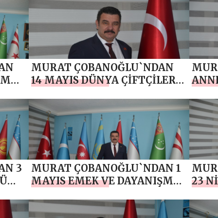
MESAJI
AN
MURAT ÇOBANOĞLU`NDAN
MUR
NMA,
14 MAYIS DÜNYA ÇİFTÇİLER
ANNE
AMI
GÜNÜ MESAJI
AN 3
MURAT ÇOBANOĞLU`NDAN 1
MUR
NÜ
MAYIS EMEK VE DAYANIŞMA
23 N
GÜNÜ KUTLAMA MESAJI