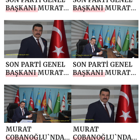
BAŞKANI MURAT
BAŞKANI MURAT
ÇOBANOĞLU`NDAN
ÇOBANOĞLU`NDAN
24 KASIM
10 KASIM
ÖĞRETMENLER
ATATÜRK’Ü ANMA
GÜNÜ MESAJI
GÜNÜ MESAJI
SON PARTİ GENEL
SON PARTİ GENEL
BAŞKANI MURAT
BAŞKANI MURAT
ÇOBANOĞLU`NDAN
ÇOBANOĞLU`NDAN
29 EKİM
19 EKİM
CUMHURİYET
MUHTARLAR
BAYRAMI MESAJI
GÜNÜ MESAJI
MURAT
MURAT
ÇOBANOĞLU`NDAN
ÇOBANOĞLU`NDAN