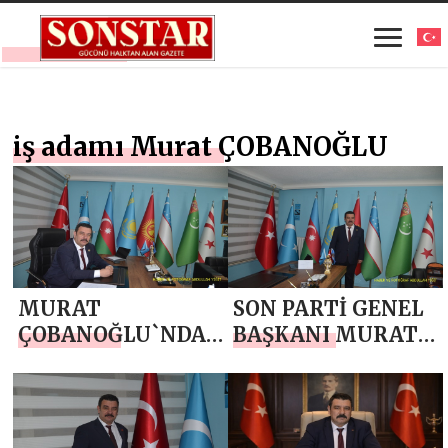
iş adamı Murat ÇOBANOĞLU
MURAT
SON PARTİ GENEL
ÇOBANOĞLU`NDAN
BAŞKANI MURAT
19 MAYIS
ÇOBANOĞLU`NDAN
ATATÜRK’Ü ANMA,
RAMAZAN AYI
GENÇLİK VE SPOR
MESAJI
BAYRAMI MESAJI