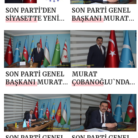
SON PARTİ’DEN
SON PARTİ GENEL
SİYASETTE YENİ
BAŞKANI MURAT
HAMLE: GENİŞ
ÇOBANOĞLU`NDAN
TABANLI İTTİFAK
MEVLANA
GÜNDEMDE
HAFTASI MESAJI
SON PARTİ GENEL
MURAT
BAŞKANI MURAT
ÇOBANOĞLU`NDAN
ÇOBANOĞLU`NDAN
3 ARALIK DÜNYA
10 ARALIK DÜNYA
ENGELLİLER GÜNÜ
İNSAN HAKLARI
MESAJI
GÜNÜ MESAJI
SON PARTİ GENEL
SON PARTİ GENEL