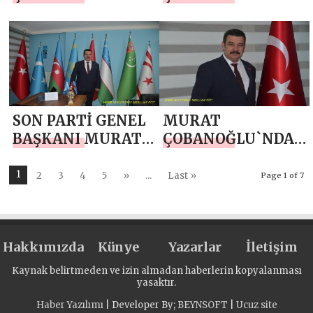
MEVLİD KANDİLİ
1 EYLÜL DÜNYA
MESAJI
BARIŞ GÜNÜ
MESAJI
SON PARTİ GENEL
MURAT
BAŞKANI MURAT
ÇOBANOĞLU`NDAN
ÇOBANOĞLU`NDAN
MALAZGİRT
30 AĞUSTOS ZAFER
ZAFERİ MESAJI
1
2
3
4
5
»
...
Last »
Page 1 of 7
BAYRAMI MESAJI
Hakkımızda
Künye
Yazarlar
İletişim
Kaynak belirtmeden ve izin almadan haberlerin kopyalanması
yasaktır.
Haber Yazılımı
| Developer By;
BEYNSOFT
|
Ucuz site