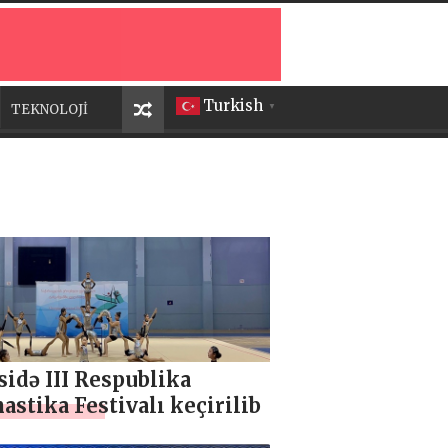
Turkish
TEKNOLOJİ
▼
sidə III Respublika
stika Festivalı keçirilib