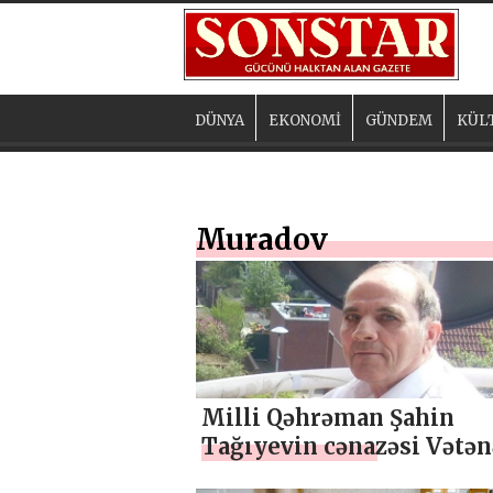
DÜNYA
EKONOMİ
GÜNDEM
KÜL
Muradov
Milli Qəhrəman Şahin
Tağıyevin cənazəsi Vətən
gətirilir