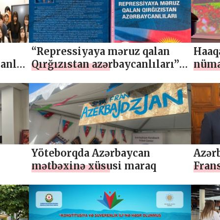
“Repressiyaya məruz qalan
Haaq
canla
Qırğızıstan azərbaycanlıları”
nüma
kitabı nəşr olunub
Yöteborqda Azərbaycan
Azər
mətbəxinə xüsusi maraq
Fran
dərs
layiq