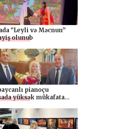
ada “Leyli və Məcnun”
yiş olunub
baycanlı pianoçu
sada yüksək mükafata
 görülüb