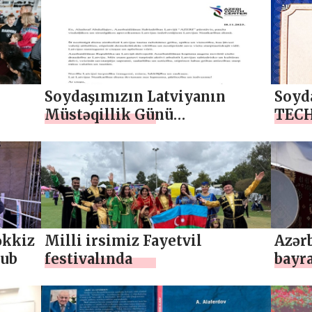
Soydaşımızın Latviyanın
Soyd
Müstəqillik Günü
TECH
münasibətilə təbriki
Regio
əkkiz
Milli irsimiz Fayetvil
Azər
tub
festivalında
bayr