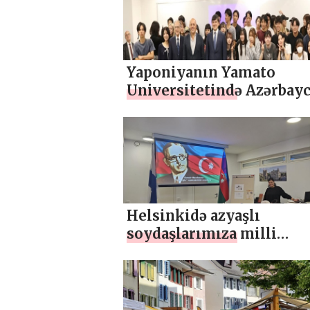
Yaponiyanın Yamato
Universitetində Azərbay
bağlı təqdimat keçirilib
Helsinkidə azyaşlı
soydaşlarımıza milli
musiqimizə həsr olunan 
keçirilib