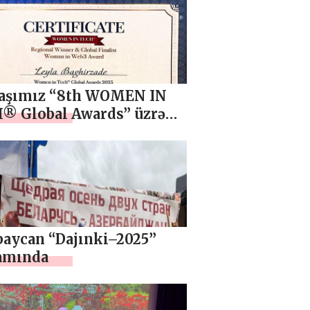
aşımız “8th WOMEN IN
® Global Awards” üzrə
nal Qalib elan olunub
baycan “Dajınki–2025”
amında