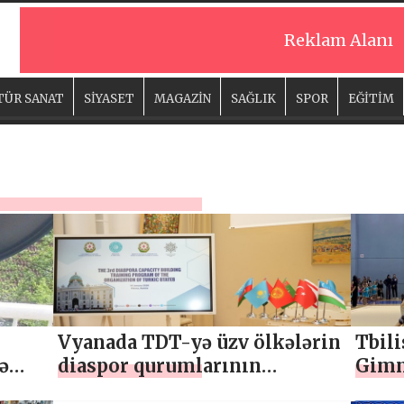
Reklam Alanı
TÜR SANAT
SİYASET
MAGAZİN
SAĞLIK
SPOR
EĞİTİM
Vyanada TDT-yə üzv ölkələrin
Tbili
ə
diaspor qurumlarının
Gimna
nümayəndələri bir araya gəlib