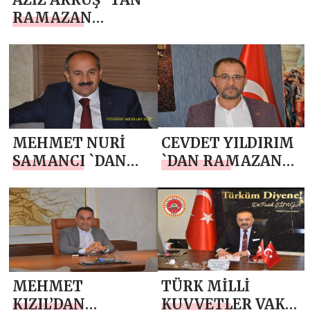
RAMAZAN
RAMAZAN
BAYRAMI MESAJI
BAYRAMI MESAJI
MEHMET NURİ
CEVDET YILDIRIM
SAMANCI `DAN
`DAN RAMAZAN
RAMAZAN
BAYRAMI MESAJI
BAYRAMI MESAJI
MEHMET
TÜRK MİLLİ
KIZIL’DAN
KUVVETLER VAKFI