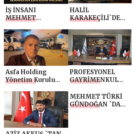
İŞ İNSANI
HALİL
MEHMET
KARAKEÇİLİ`DEN
ŞEKER`DEN
RAMAZAN
RAMAZAN
BAYRAMI MESAJI
BAYRAMI MESAJI
Asfa Holding
PROFESYONEL
Yönetim Kurulu
GAYRİMENKUL
Başkanı Asaf
İZMİR URLA VE
Atasoy `dan
ÇANAKKALE BİGA
MEHMET TÜRKİ
Ramazan Bayramı
VE
GÜNDOĞAN `DAN
Mesajı
GAZİANTEP`DEN
RAMAZAN
MEHMET
BAYRAMI MESAJI
TAŞ`DAN
AZİZ AKKUŞ `TAN