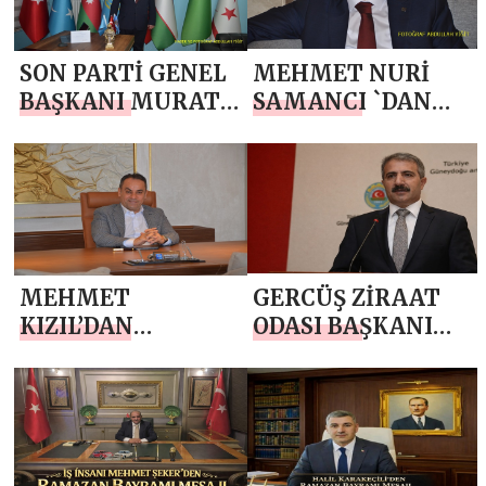
SON PARTİ GENEL
MEHMET NURİ
BAŞKANI MURAT
SAMANCI `DAN
ÇOBANOĞLU`NDAN
RAMAZAN
RAMAZAN
BAYRAMI MESAJI
BAYRAMI MESAJI
MEHMET
GERCÜŞ ZİRAAT
KIZIL’DAN
ODASI BAŞKANI
RAMAZAN
ŞEFİK ÖNER `DEN
BAYRAMI MESAJI
RAMAZAN
BAYRAMI MESAJI