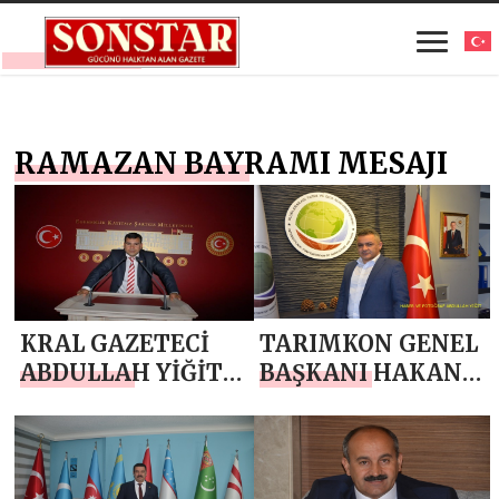
RAMAZAN BAYRAMI MESAJI
KRAL GAZETECİ
TARIMKON GENEL
ABDULLAH YİĞİT
BAŞKANI HAKAN
`TEN RAMAZAN
YÜKSEL`DEN
BAYRAMI MESAJI
RAMAZAN
BAYRAMI MESAJI