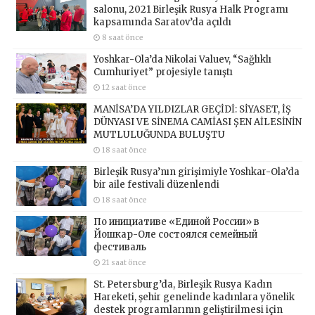
salonu, 2021 Birleşik Rusya Halk Programı
kapsamında Saratov’da açıldı
8 saat önce
Yoshkar-Ola’da Nikolai Valuev, “Sağlıklı
Cumhuriyet” projesiyle tanıştı
12 saat önce
MANİSA’DA YILDIZLAR GEÇİDİ: SİYASET, İŞ
DÜNYASI VE SİNEMA CAMİASI ŞEN AİLESİNİN
MUTLULUĞUNDA BULUŞTU
18 saat önce
Birleşik Rusya’nın girişimiyle Yoshkar-Ola’da
bir aile festivali düzenlendi
18 saat önce
По инициативе «Единой России» в
Йошкар-Оле состоялся семейный
фестиваль
21 saat önce
St. Petersburg’da, Birleşik Rusya Kadın
Hareketi, şehir genelinde kadınlara yönelik
destek programlarının geliştirilmesi için